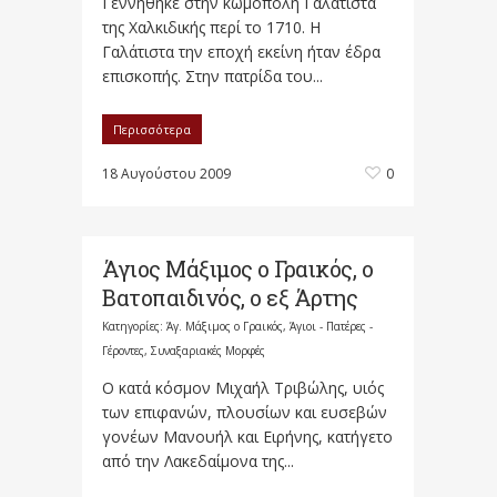
Γεννήθηκε στην κωμόπολη Γαλάτιστα
της Χαλκιδικής περί το 1710. Η
Γαλάτιστα την εποχή εκείνη ήταν έδρα
επισκοπής. Στην πατρίδα του...
Περισσότερα
18 Αυγούστου 2009
0
Άγιος Μάξιμος ο Γραικός, ο
Βατοπαιδινός, ο εξ Άρτης
Κατηγορίες:
Άγ. Μάξιμος ο Γραικός
,
Άγιοι - Πατέρες -
Γέροντες
,
Συναξαριακές Μορφές
Ο κατά κόσμον Μιχαήλ Τριβώλης, υιός
των επιφανών, πλουσίων και ευσεβών
γονέων Μανουήλ και Ειρήνης, κατήγετο
από την Λακεδαίμονα της...