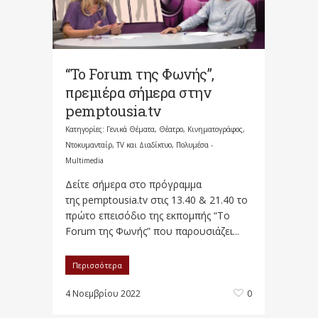
“Το Forum της Φωνής”,
πρεμιέρα σήμερα στην
pemptousia.tv
Κατηγορίες:
Γενικά Θέματα
,
Θέατρο, Κινηματογράφος,
Ντοκυμανταίρ, TV και Διαδίκτυο
,
Πολυμέσα -
Multimedia
Δείτε σήμερα στο πρόγραμμα
της pemptousia.tv στις 13.40 & 21.40 το
πρώτο επεισόδιο της εκπομπής “Το
Forum της Φωνής” που παρουσιάζει...
Περισσότερα
4 Νοεμβρίου 2022
0