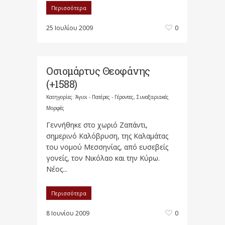
Περισσότερα
25 Ιουλίου 2009
0
Οσιομάρτυς Θεοφάνης
(+1588)
Κατηγορίες:
Άγιοι - Πατέρες - Γέροντες
,
Συναξαριακές
Μορφές
Γεννήθηκε στο χωριό Ζαπάντι,
σημερινό Καλόβρυση, της Καλαμάτας
του νομού Μεσσηνίας, από ευσεβείς
γονείς, τον Νικόλαο και την Κύρω.
Νέος...
Περισσότερα
8 Ιουνίου 2009
0