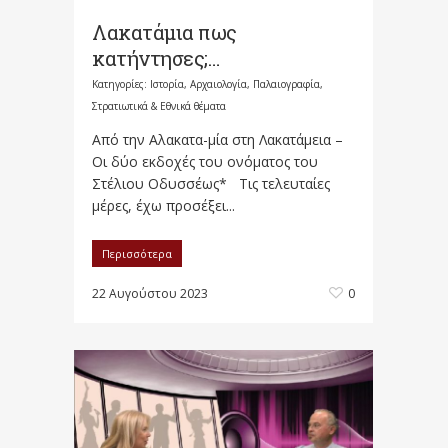
Λακατάμια πως
κατήντησες;…
Κατηγορίες:
Ιστορία, Αρχαιολογία, Παλαιογραφία,
Στρατιωτικά & Εθνικά θέματα
Από την Αλακατα-μία στη Λακατάμεια –
Οι δύο εκδοχές του ονόματος του
Στέλιου Οδυσσέως* Τις τελευταίες
μέρες, έχω προσέξει...
Περισσότερα
22 Αυγούστου 2023
0