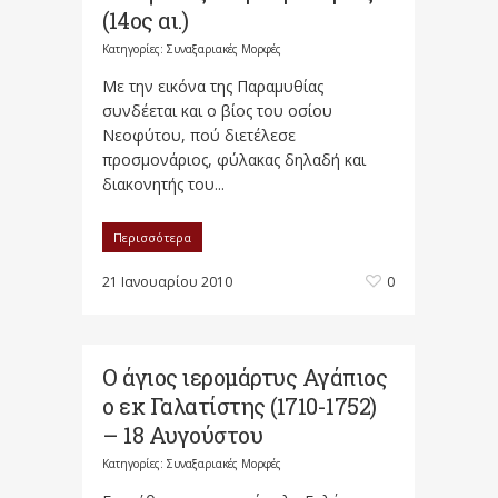
(14ος αι.)
Κατηγορίες:
Συναξαριακές Μορφές
Με την εικόνα της Παραμυθίας
συνδέεται και ο βίος του οσίου
Νεοφύτου, πού διετέλεσε
προσμονάριος, φύλακας δηλαδή και
διακονητής του...
Περισσότερα
21 Ιανουαρίου 2010
0
Ο άγιος ιερομάρτυς Αγάπιος
ο εκ Γαλατίστης (1710-1752)
– 18 Αυγούστου
Κατηγορίες:
Συναξαριακές Μορφές