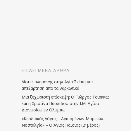
ΕΠΙΛΕΓΜΈΝΑ ΆΡΘΡΑ
Λίστες αναμονής στην Αγία Σκέπη για
απεξάρτηση απο τα ναρκωτικά
Μια ξεχωριστή επίσκεψη: Ο Γιώργος Τσιάκκας
και η Χριστίνα Παυλίδου στην Ι.Μ. Αγίου
Διονυσίου εν Ολύμπω
«Καρδιακός Λόγος – Αγιασμένων Μορφών
Νοσταλγία» – Ο Άγιος Παΐσιος (Β’ μέρος)