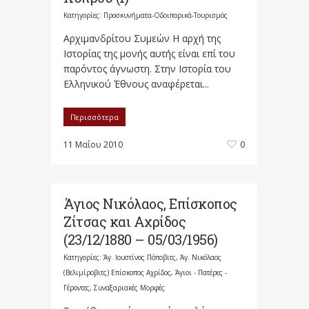
Κατηγορίες:
Προσκυνήματα-Οδοιπορικά-Τουρισμός
Αρχιμανδρίτου Συμεών Η αρχή της
Ιστορίας της μονής αυτής είναι επί του
παρόντος άγνωστη. Στην Ιστορία του
Ελληνικού Έθνους αναφέρεται...
Περισσότερα
11 Μαΐου 2010
0
Άγιος Νικόλαος, Επίσκοπος
Ζίτσας και Αχρίδος
(23/12/1880 – 05/03/1956)
Κατηγορίες:
Άγ. Ιουστίνος Πόποβιτς
,
Άγ. Νικόλαος
(Βελιμίροβιτς) Επίσκοπος Αχρίδος
,
Άγιοι - Πατέρες -
Γέροντες
,
Συναξαριακές Μορφές