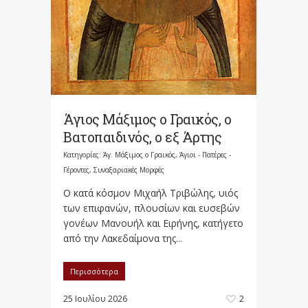
Άγιος Μάξιμος ο Γραικός, ο
Βατοπαιδινός, ο εξ Άρτης
Κατηγορίες:
Άγ. Μάξιμος ο Γραικός
,
Άγιοι - Πατέρες -
Γέροντες
,
Συναξαριακές Μορφές
Ο κατά κόσμον Μιχαήλ Τριβώλης, υιός
των επιφανών, πλουσίων και ευσεβών
γονέων Μανουήλ και Ειρήνης, κατήγετο
από την Λακεδαίμονα της...
Περισσότερα
25 Ιουλίου 2026
2