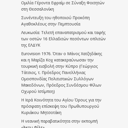
Ομιλία Γέροντα Εφραίμ σε Σύναξη Φοιτητών
στη Θεσσαλονίκη
Συνέντευξη του ηθοποιού Προκόπη
Αγαθοκλέους στην Πεμπτουσία
Λευκωσία: Τελετή επαναπατρισμού και ταφής
των οστών 16 Ελλαδιτών πεσόντων οπλιτών
της ΕΛΔΥΚ
Eurovision 1976. Όταν ο Μάνος Χατζηδάκης
και η Μαρίζα Κοχ κατακεραύνωσαν την
τουρκική εισβολή στην Κύπρο (Γεώργιος
Τάτσιος, τ. Πρόεδρος Πανελλήνιας
Ομοσπονδίας Πολιτιστικών Συλλόγων
Μακεδόνων, Πρόεδρος Συνδέσμου Φίλων
Οχυρού Ιστίμπεη)
Η Ιερά Κοινότητα του Αγίου Όρους για την
πρόσφατη επίσκεψη του Πρωθυπουργού
Κυριάκου Μητσοτάκη
Η νεανική παραβατικότητα στην εκπομπή
«Άκου Φίλε»