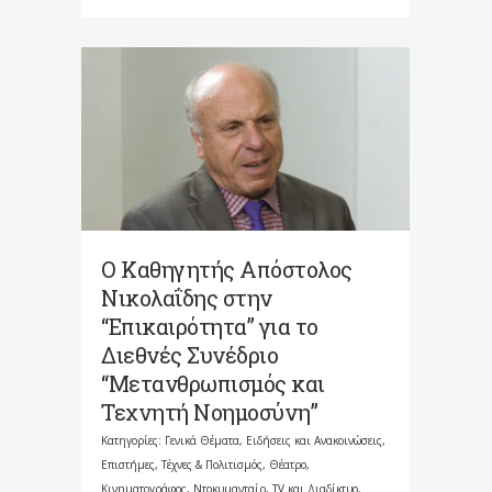
Ο Kαθηγητής Απόστολος
Νικολαΐδης στην
“Επικαιρότητα” για το
Διεθνές Συνέδριο
“Μετανθρωπισμός και
Τεχνητή Νοημοσύνη”
Κατηγορίες:
Γενικά Θέματα
,
Ειδήσεις και Ανακοινώσεις
,
Επιστήμες, Τέχνες & Πολιτισμός
,
Θέατρο,
Κινηματογράφος, Ντοκυμανταίρ, TV και Διαδίκτυο
,