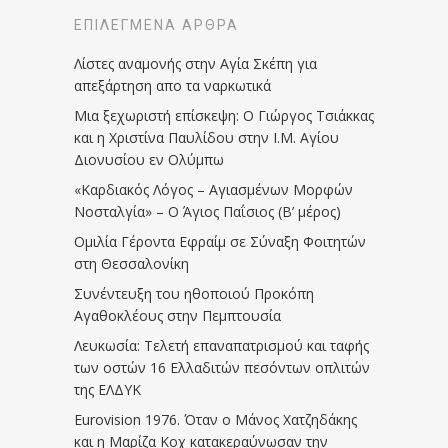
ΕΠΙΛΕΓΜΈΝΑ ΆΡΘΡΑ
Λίστες αναμονής στην Αγία Σκέπη για
απεξάρτηση απο τα ναρκωτικά
Μια ξεχωριστή επίσκεψη: Ο Γιώργος Τσιάκκας
και η Χριστίνα Παυλίδου στην Ι.Μ. Αγίου
Διονυσίου εν Ολύμπω
«Καρδιακός Λόγος – Αγιασμένων Μορφών
Νοσταλγία» – Ο Άγιος Παΐσιος (Β’ μέρος)
Ομιλία Γέροντα Εφραίμ σε Σύναξη Φοιτητών
στη Θεσσαλονίκη
Συνέντευξη του ηθοποιού Προκόπη
Αγαθοκλέους στην Πεμπτουσία
Λευκωσία: Τελετή επαναπατρισμού και ταφής
των οστών 16 Ελλαδιτών πεσόντων οπλιτών
της ΕΛΔΥΚ
Eurovision 1976. Όταν ο Μάνος Χατζηδάκης
και η Μαρίζα Κοχ κατακεραύνωσαν την