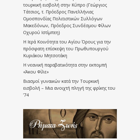
τουρκική εισβολή στην Κύπρο (Γεώργιος
Τάτσιος, τ. Πρόεδρος Πανελλήνιας
Ομοσπονδίας Πολιτιστικών Συλλόγων
Μακεδόνων, Πρόεδρος Συνδέσμου Φίλων
Οχυρού Ιστίμπεη)
Η Ιερά Κοινότητα του Αγίου Όρους για την
πρόσφατη επίσκεψη του Πρωθυπουργού
Κυριάκου Μητσοτάκη
Η νεανική παραβατικότητα στην εκπομπή
«Άκου Φίλε»
Βιασμοί γυναικών κατά την Τουρκική
εισβολή – Μια ανοιχτή πληγή της φρίκης του
’74