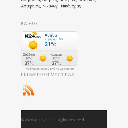
Αστερινός, Νικάνωρ, Νικάνορας
ΚΑΙΡΟΣ
πρόγνωση καιρού από το weather.gr
ΕΝΗΜΈΡΩΣΉ ΜΕΣΩ RSS
© 2026 Διακόνημα. All Rights Reserved.