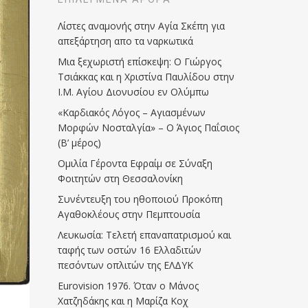
Λίστες αναμονής στην Αγία Σκέπη για
απεξάρτηση απο τα ναρκωτικά
Μια ξεχωριστή επίσκεψη: Ο Γιώργος
Τσιάκκας και η Χριστίνα Παυλίδου στην
Ι.Μ. Αγίου Διονυσίου εν Ολύμπω
«Καρδιακός Λόγος – Αγιασμένων
Μορφών Νοσταλγία» – Ο Άγιος Παΐσιος
(Β’ μέρος)
Ομιλία Γέροντα Εφραίμ σε Σύναξη
Φοιτητών στη Θεσσαλονίκη
Συνέντευξη του ηθοποιού Προκόπη
Αγαθοκλέους στην Πεμπτουσία
Λευκωσία: Τελετή επαναπατρισμού και
ταφής των οστών 16 Ελλαδιτών
πεσόντων οπλιτών της ΕΛΔΥΚ
Eurovision 1976. Όταν ο Μάνος
Χατζηδάκης και η Μαρίζα Κοχ