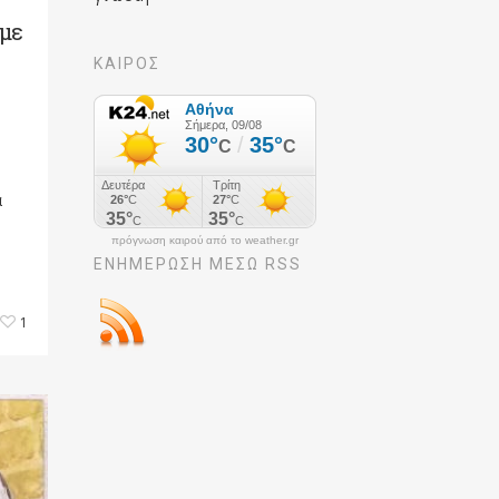
υμε
ΚΑΙΡΟΣ
α
πρόγνωση καιρού από το weather.gr
ΕΝΗΜΈΡΩΣΉ ΜΕΣΩ RSS
1