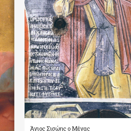
Άγιος Σισώης ο Μέγας