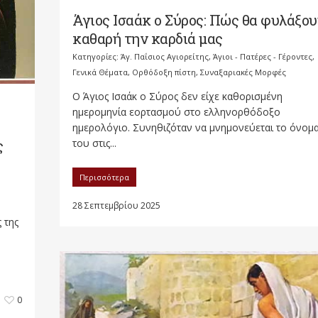
Άγιος Ισαάκ ο Σύρος: Πώς θα φυλάξο
καθαρή την καρδιά μας
Κατηγορίες:
Άγ. Παΐσιος Αγιορείτης
,
Άγιοι - Πατέρες - Γέροντες
,
Γενικά Θέματα
,
Ορθόδοξη πίστη
,
Συναξαριακές Μορφές
Ο Άγιος Ισαάκ ο Σύρος δεν είχε καθορισμένη
ημερομηνία εορτασμού στο ελληνορθόδοξο
ημερολόγιο. Συνηθιζόταν να μνημονεύεται το όνομ
του στις...
ς
Περισσότερα
28 Σεπτεμβρίου 2025
 της
0