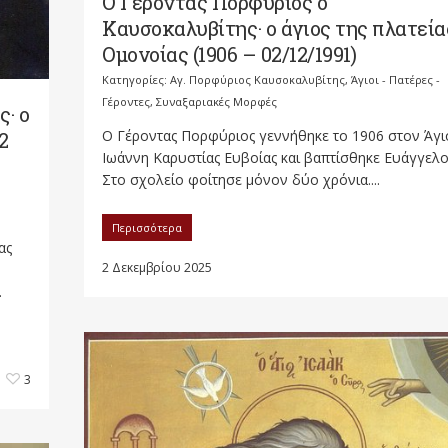
Ο Γέροντας Πορφύριος ο
Καυσοκαλυβίτης· ο άγιος της πλατεία
Ομονοίας (1906 – 02/12/1991)
Κατηγορίες:
Αγ. Πορφύριος Καυσοκαλυβίτης
,
Άγιοι - Πατέρες -
Γέροντες
,
Συναξαριακές Μορφές
· ο
Ο Γέροντας Πορφύριος γεννήθηκε το 1906 στον Άγι
2
Ιωάννη Καρυστίας Ευβοίας και βαπτίσθηκε Ευάγγελο
Στο σχολείο φοίτησε μόνον δύο χρόνια....
Περισσότερα
ας
2 Δεκεμβρίου 2025
.
3