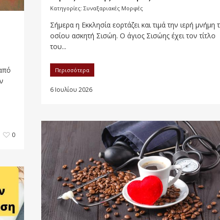
Κατηγορίες:
Συναξαριακές Μορφές
Σήμερα η Εκκλησία εορτάζει και τιμά την ιερή μνήμη 
οσίου ασκητή Σισώη. Ο άγιος Σισώης έχει τον τίτλο
του...
 από
Περισσότερα
ν
6 Ιουλίου 2026
0