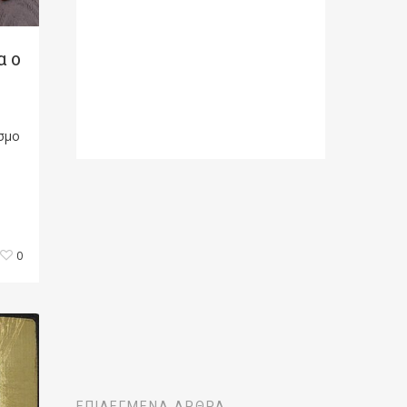
α ο
σμο
0
ΕΠΙΛΕΓΜΈΝΑ ΆΡΘΡΑ