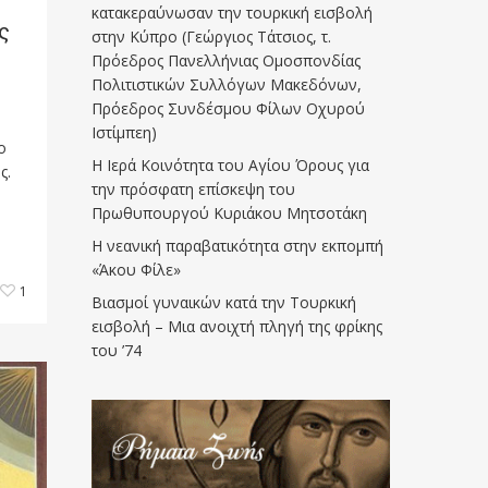
κατακεραύνωσαν την τουρκική εισβολή
ς
στην Κύπρο (Γεώργιος Τάτσιος, τ.
Πρόεδρος Πανελλήνιας Ομοσπονδίας
Πολιτιστικών Συλλόγων Μακεδόνων,
Πρόεδρος Συνδέσμου Φίλων Οχυρού
Ιστίμπεη)
ο
Η Ιερά Κοινότητα του Αγίου Όρους για
ς.
την πρόσφατη επίσκεψη του
Πρωθυπουργού Κυριάκου Μητσοτάκη
Η νεανική παραβατικότητα στην εκπομπή
«Άκου Φίλε»
1
Βιασμοί γυναικών κατά την Τουρκική
εισβολή – Μια ανοιχτή πληγή της φρίκης
του ’74