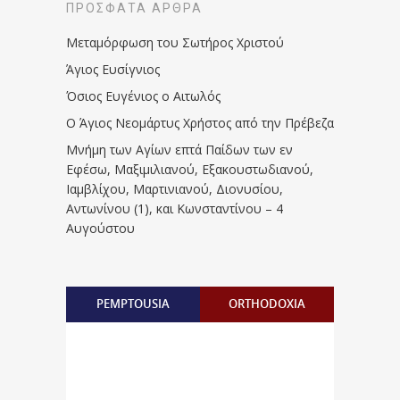
ΠΡΌΣΦΑΤΑ ΆΡΘΡΑ
Μεταμόρφωση του Σωτήρος Χριστού
Άγιος Ευσίγνιος
Όσιος Ευγένιος ο Αιτωλός
Ο Άγιος Νεομάρτυς Χρήστος από την Πρέβεζα
Μνήμη των Aγίων επτά Παίδων των εν
Eφέσω, Mαξιμιλιανού, Eξακουστωδιανού,
Iαμβλίχου, Mαρτινιανού, Διονυσίου,
Aντωνίνου (1), και Kωνσταντίνου – 4
Αυγούστου
PEMPTOUSIA
ORTHODOXIA