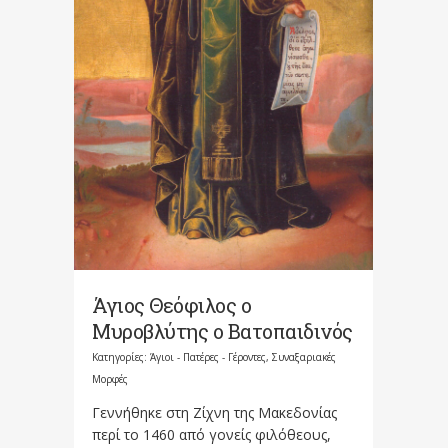
Άγιος Θεόφιλος ο
Μυροβλύτης ο Βατοπαιδινός
Κατηγορίες:
Άγιοι - Πατέρες - Γέροντες
,
Συναξαριακές
Μορφές
Γεννήθηκε στη Ζίχνη της Μακεδονίας
περί το 1460 από γονείς φιλόθεους,