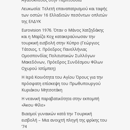
Λευκωσία: Τελετή επαναπατρισμού και ταφής
των οστών 16 Ελλαδιτών πεσόντων οπλιτών
της ΕΛΔΥΚ
Eurovision 1976. Όταν ο Μάνος Χατζηδάκης
και η Μαρίζα Κοχ κατακεραύνωσαν την
τουρκική εισβολή στην Κύπρο (Γεώργιος
Τάτσιος, τ. Πρόεδρος Πανελλήνιας
Ομοσπονδίας Πολιτιστικών Συλλόγων
Μακεδόνων, Πρόεδρος Συνδέσμου Φίλων
Οχυρού Ιστίμπεη)
Η Ιερά Κοινότητα του Αγίου Όρους για την
πρόσφατη επίσκεψη του Πρωθυπουργού
Κυριάκου Μητσοτάκη
Η νεανική παραβατικότητα στην εκπομπή
«Άκου Φίλε»
Βιασμοί γυναικών κατά την Τουρκική
εισβολή – Μια ανοιχτή πληγή της φρίκης του
’74