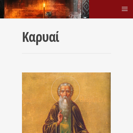
Καρυαί