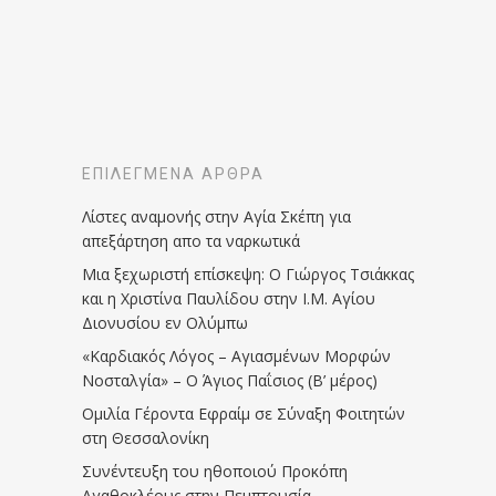
ΕΠΙΛΕΓΜΈΝΑ ΆΡΘΡΑ
Λίστες αναμονής στην Αγία Σκέπη για
απεξάρτηση απο τα ναρκωτικά
Μια ξεχωριστή επίσκεψη: Ο Γιώργος Τσιάκκας
και η Χριστίνα Παυλίδου στην Ι.Μ. Αγίου
Διονυσίου εν Ολύμπω
«Καρδιακός Λόγος – Αγιασμένων Μορφών
Νοσταλγία» – Ο Άγιος Παΐσιος (Β’ μέρος)
Ομιλία Γέροντα Εφραίμ σε Σύναξη Φοιτητών
στη Θεσσαλονίκη
Συνέντευξη του ηθοποιού Προκόπη
Αγαθοκλέους στην Πεμπτουσία