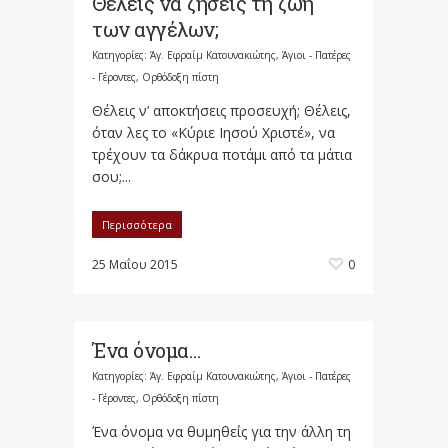
Θέλεις να ζήσεις τη ζωή
των αγγέλων;
Κατηγορίες:
Άγ. Εφραίμ Κατουνακιώτης
,
Άγιοι - Πατέρες
- Γέροντες
,
Ορθόδοξη πίστη
Θέλεις ν’ αποκτήσεις προσευχή; Θέλεις,
όταν λες το «Κύριε Ιησού Χριστέ», να
τρέχουν τα δάκρυα ποτάμι από τα μάτια
σου;...
Περισσότερα
25 Μαΐου 2015
0
Ένα όνομα…
Κατηγορίες:
Άγ. Εφραίμ Κατουνακιώτης
,
Άγιοι - Πατέρες
- Γέροντες
,
Ορθόδοξη πίστη
Ένα όνομα να θυμηθείς για την άλλη τη