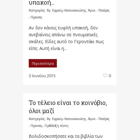
υπακοή…
Κατηγορίες:
Άγ. Εφραίμ Κατουνακιώτης
,
Άγιοι - Πατέρες
- Γέροντες
Αν δεν κάνεις τυφλή υπακοή, δεν
ανεβαίνεις απάνω σε πνευματικές
σκάλες. Είδες αυτό το Γεροντάκι πως
είπε; Αυτή είναι η...
Περισσότερα
3 Ιουνίου 2015
0
Το τέλειο είναι το κοινόβιο,
όλοι μαζί
Κατηγορίες:
Άγ. Εφραίμ Κατουνακιώτης
,
Άγιοι - Πατέρες
- Γέροντες
,
Ορθόδοξη πίστη
Βολιδοσκοπήσατε και τα βιβλία των