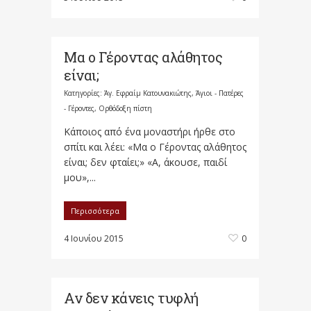
Μα ο Γέροντας αλάθητος
είναι;
Κατηγορίες:
Άγ. Εφραίμ Κατουνακιώτης
,
Άγιοι - Πατέρες
- Γέροντες
,
Ορθόδοξη πίστη
Κάποιος από ένα μοναστήρι ήρθε στο
σπίτι και λέει: «Μα ο Γέροντας αλάθητος
είναι; δεν φταίει;» «Α, άκουσε, παιδί
μου»,...
Περισσότερα
4 Ιουνίου 2015
0
Αν δεν κάνεις τυφλή