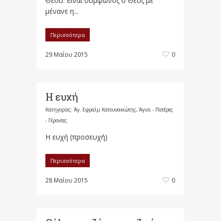
Θεού. Είναι σύμφωνος ο Θεός με
μένανε η...
Περισσότερα
29 Μαΐου 2015
0
Η ευχή
Κατηγορίες:
Άγ. Εφραίμ Κατουνακιώτης
,
Άγιοι - Πατέρες
- Γέροντες
Η ευχή (προσευχή)
Περισσότερα
28 Μαΐου 2015
0