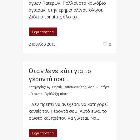
άγιων Πατέρων. Πολλοί στο κοινόβιο
άγιασαν, στην ερημία ολίγοι, ολίγοι.
Διότι ο ερημίτης όλο το...
Περισσότερα
2 Ιουνίου 2015
0
Όταν λένε κάτι για το
γέροντά σου….
Κατηγορίες:
Άγ. Εφραίμ Κατουνακιώτης
,
Άγιοι - Πατέρες
- Γέροντες
,
Ορθόδοξη πίστη
Δεν πρέπει να ανέχεσαι να κατηγορεί
κανείς τον Γέροντά σου! Αυτό είναι το
σωστό και πρέπον να γίνεται. Να...
Περισσότερα