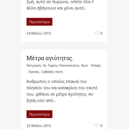
ζωή, αυτό σε πυρώνει, οπότε όλα τ’
άλλα σβήνουνε και μένει αυτό...
Περισσότερα
24 Μαΐου 2015
0
Μέτρα αγιότητος.
Κατηγορίες:
Άγ. Εφραίμ Κατουνακιώτης
,
Άγιοι - Πατέρες
- Γέροντες
,
Ορθόδοξη πίστη
Άνθρωπος ο οποίος επαινεί τον
πλησίον του και κατακρίνει τον εαυτό
του, φθάνει σε μέτρα άγιότητος. Αν
ζητάς εσύ από...
Περισσότερα
22 Μαΐου 2015
0