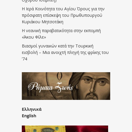
Η Ιερά Κοινότητα του Αγίου Όρους για την
πρόσφατη επίσκεψη του Πρωθυπουργού
Κυριάκου Μητσοτάκη
Η νεανική παραβατικότητα στην εκπομπή
«Άκου Φίλε»
Βιασμοί γυναικών κατά την Τουρκική
εισβολή – Μια ανοιχτή πληγή της φρίκης του
’74
Ελληνικά
English