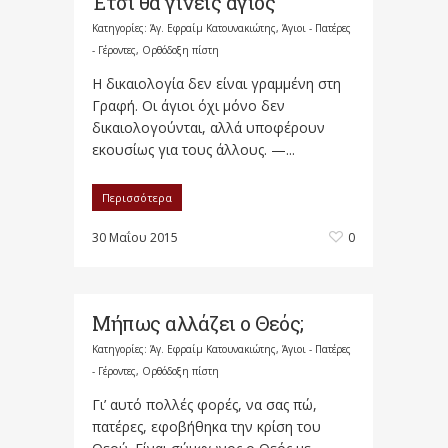
Έτσι θα γίνεις άγιος
Κατηγορίες:
Άγ. Εφραίμ Κατουνακιώτης
,
Άγιοι - Πατέρες
- Γέροντες
,
Ορθόδοξη πίστη
Η δικαιολογία δεν είναι γραμμένη στη
Γραφή. Οι άγιοι όχι μόνο δεν
δικαιολογούνται, αλλά υποφέρουν
εκουσίως για τους άλλους. —...
Περισσότερα
30 Μαΐου 2015
0
Μήπως αλλάζει ο Θεός;
Κατηγορίες:
Άγ. Εφραίμ Κατουνακιώτης
,
Άγιοι - Πατέρες
- Γέροντες
,
Ορθόδοξη πίστη
Γι’ αυτό πολλές φορές, να σας πώ,
πατέρες, εφοβήθηκα την κρίση του