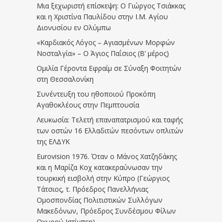
Μια ξεχωριστή επίσκεψη: Ο Γιώργος Τσιάκκας
και η Χριστίνα Παυλίδου στην Ι.Μ. Αγίου
Διονυσίου εν Ολύμπω
«Καρδιακός Λόγος – Αγιασμένων Μορφών
Νοσταλγία» – Ο Άγιος Παΐσιος (Β’ μέρος)
Ομιλία Γέροντα Εφραίμ σε Σύναξη Φοιτητών
στη Θεσσαλονίκη
Συνέντευξη του ηθοποιού Προκόπη
Αγαθοκλέους στην Πεμπτουσία
Λευκωσία: Τελετή επαναπατρισμού και ταφής
των οστών 16 Ελλαδιτών πεσόντων οπλιτών
της ΕΛΔΥΚ
Eurovision 1976. Όταν ο Μάνος Χατζηδάκης
και η Μαρίζα Κοχ κατακεραύνωσαν την
τουρκική εισβολή στην Κύπρο (Γεώργιος
Τάτσιος, τ. Πρόεδρος Πανελλήνιας
Ομοσπονδίας Πολιτιστικών Συλλόγων
Μακεδόνων, Πρόεδρος Συνδέσμου Φίλων
Οχυρού Ιστίμπεη)