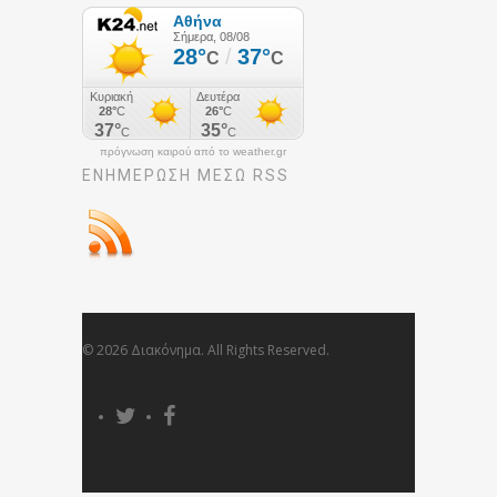
πρόγνωση καιρού από το weather.gr
ΕΝΗΜΈΡΩΣΉ ΜΕΣΩ RSS
© 2026 Διακόνημα. All Rights Reserved.