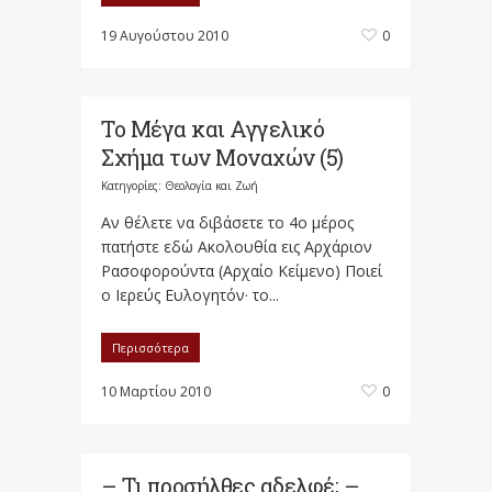
19 Αυγούστου 2010
0
Το Μέγα και Αγγελικό
Σχήμα των Μοναχών (5)
Κατηγορίες:
Θεολογία και Ζωή
Αν θέλετε να διβάσετε το 4ο μέρος
πατήστε εδώ Ακολουθία εις Αρχάριον
Ρασοφορούντα (Αρχαίο Κείμενο) Ποιεί
ο Ιερεύς Ευλογητόν· το...
Περισσότερα
10 Μαρτίου 2010
0
– Τι προσήλθες αδελφέ; –