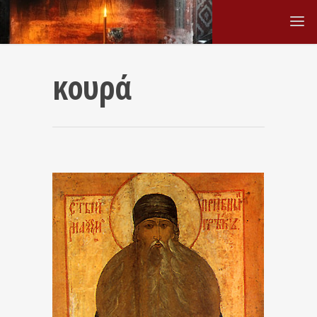
κουρά