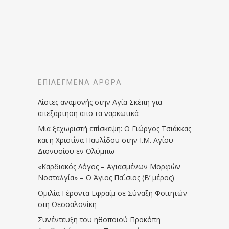
ΕΠΙΛΕΓΜΈΝΑ ΆΡΘΡΑ
Λίστες αναμονής στην Αγία Σκέπη για
απεξάρτηση απο τα ναρκωτικά
Μια ξεχωριστή επίσκεψη: Ο Γιώργος Τσιάκκας
και η Χριστίνα Παυλίδου στην Ι.Μ. Αγίου
Διονυσίου εν Ολύμπω
«Καρδιακός Λόγος – Αγιασμένων Μορφών
Νοσταλγία» – Ο Άγιος Παΐσιος (Β’ μέρος)
Ομιλία Γέροντα Εφραίμ σε Σύναξη Φοιτητών
στη Θεσσαλονίκη
Συνέντευξη του ηθοποιού Προκόπη