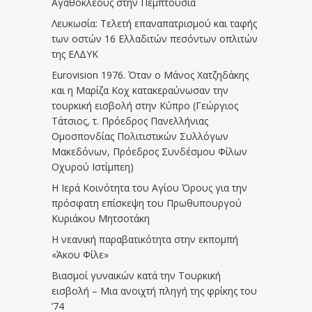
Αγαθοκλέους στην Πεμπτουσία
Λευκωσία: Τελετή επαναπατρισμού και ταφής
των οστών 16 Ελλαδιτών πεσόντων οπλιτών
της ΕΛΔΥΚ
Eurovision 1976. Όταν ο Μάνος Χατζηδάκης
και η Μαρίζα Κοχ κατακεραύνωσαν την
τουρκική εισβολή στην Κύπρο (Γεώργιος
Τάτσιος, τ. Πρόεδρος Πανελλήνιας
Ομοσπονδίας Πολιτιστικών Συλλόγων
Μακεδόνων, Πρόεδρος Συνδέσμου Φίλων
Οχυρού Ιστίμπεη)
Η Ιερά Κοινότητα του Αγίου Όρους για την
πρόσφατη επίσκεψη του Πρωθυπουργού
Κυριάκου Μητσοτάκη
Η νεανική παραβατικότητα στην εκπομπή
«Άκου Φίλε»
Βιασμοί γυναικών κατά την Τουρκική
εισβολή – Μια ανοιχτή πληγή της φρίκης του
’74