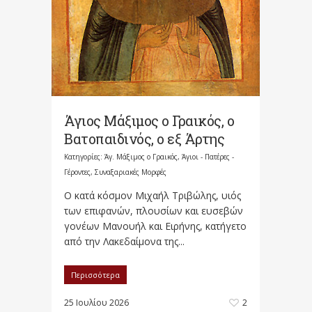
Άγιος Μάξιμος ο Γραικός, ο
Βατοπαιδινός, ο εξ Άρτης
Κατηγορίες:
Άγ. Μάξιμος ο Γραικός
,
Άγιοι - Πατέρες -
Γέροντες
,
Συναξαριακές Μορφές
Ο κατά κόσμον Μιχαήλ Τριβώλης, υιός
των επιφανών, πλουσίων και ευσεβών
γονέων Μανουήλ και Ειρήνης, κατήγετο
από την Λακεδαίμονα της...
Περισσότερα
25 Ιουλίου 2026
2