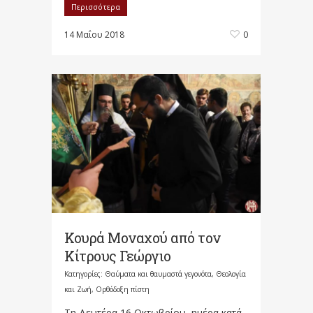
Περισσότερα
14 Μαΐου 2018
0
Κουρά Μοναχού από τον
Κίτρους Γεώργιο
Κατηγορίες:
Θαύματα και θαυμαστά γεγονότα
,
Θεολογία
και Ζωή
,
Ορθόδοξη πίστη
Τη Δευτέρα 16 Οκτωβρίου, ημέρα κατά