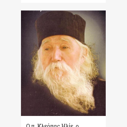
Ο π. Κλεόπας Ηλίε, ο