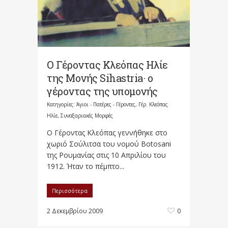
Ο Γέροντας Κλεόπας Ηλίε
της Μονής Sihastria· ο
γέροντας της υπομονής
Κατηγορίες:
Άγιοι - Πατέρες - Γέροντες
,
Γέρ. Κλεόπας
Ηλίε
,
Συναξαριακές Μορφές
Ο Γέροντας Κλεόπας γεννήθηκε στο
χωριό Σούλιτσα του νομού Botosani
της Ρουμανίας στις 10 Απριλίου του
1912. Ήταν το πέμπτο...
Περισσότερα
2 Δεκεμβρίου 2009
0