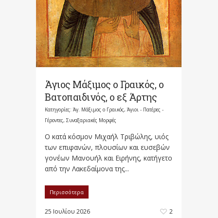
Άγιος Μάξιμος ο Γραικός, ο
Βατοπαιδινός, ο εξ Άρτης
Κατηγορίες:
Άγ. Μάξιμος ο Γραικός
,
Άγιοι - Πατέρες -
Γέροντες
,
Συναξαριακές Μορφές
Ο κατά κόσμον Μιχαήλ Τριβώλης, υιός
των επιφανών, πλουσίων και ευσεβών
γονέων Μανουήλ και Ειρήνης, κατήγετο
από την Λακεδαίμονα της...
Περισσότερα
25 Ιουλίου 2026
2