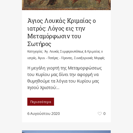
Άγιος Λουκάς Κριμαίας ο
ιατρός: Λόγος εις την
Μεταμόρφωσιν του
Σωτήρος
Κατηγορίες:
Άγ. Λουκάς Συμφερουπόλεως & Κριμαίας ο
ιατρός
,
Άγιοι - Πατέρες - Γέροντες
,
Συναξαριακές Μορφές
Η μεγάλη γιορτή της Μεταμορφώσεως
του Κυρίου μας δίνει την αφορμή να
θυμηθούμε τα λόγια του Κυ­ρίου μας
Ιησού Χριστού:...
Περισσότερα
6 Αυγούστου 2020
0