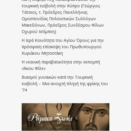
τουρκική εισβολή στην Κύπρο (Γεώργιος
Τάτσιος, τ. Πρόεδρος Πανελλήνιας
Ομοσπονδίας Πολιτιστικών Συλλόγων
Μακεδόνων, Πρόεδρος Συνδέσμου Φίλων
Οχυρού Ιστίμπεη)
Η Ιερά Κοινότητα του Αγίου Όρους για την
πρόσφατη επίσκεψη του Πρωθυπουργού
Κυριάκου Μητσοτάκη
Η νεανική παραβατικότητα στην εκπομπή
«Άκου Φίλε»
Βιασμοί γυναικών κατά την Τουρκική
εισβολή – Μια ανοιχτή πληγή της φρίκης του
’74