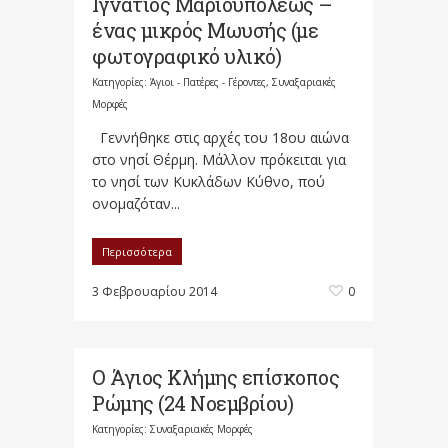
Ιγνάτιος Μαριουπόλεως –
ένας μικρός Μωυσής (με
φωτογραφικό υλικό)
Κατηγορίες:
Άγιοι - Πατέρες - Γέροντες
,
Συναξαριακές
Μορφές
Γεννήθηκε στις αρχές του 18ου αιώνα
στο νησί Θέρμη. Μάλλον πρόκειται για
το νησί των Κυκλάδων Κύθνο, πού
ονομαζόταν...
Περισσότερα
3 Φεβρουαρίου 2014
0
Ο Άγιος Κλήμης επίσκοπος
Ρώμης (24 Νοεμβρίου)
Κατηγορίες:
Συναξαριακές Μορφές