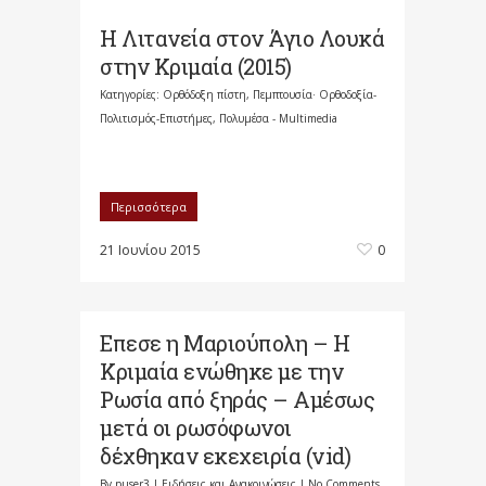
Η Λιτανεία στον Άγιο Λουκά
στην Κριμαία (2015)
Κατηγορίες:
Ορθόδοξη πίστη
,
Πεμπτουσία· Ορθοδοξία-
Πολιτισμός-Επιστήμες
,
Πολυμέσα - Multimedia
Περισσότερα
21 Ιουνίου 2015
0
Επεσε η Μαριούπολη – Η
Κριμαία ενώθηκε με την
Ρωσία από ξηράς – Αμέσως
μετά οι ρωσόφωνοι
δέχθηκαν εκεχειρία (vid)
By
puser3
|
Ειδήσεις και Ανακοινώσεις
|
No Comments