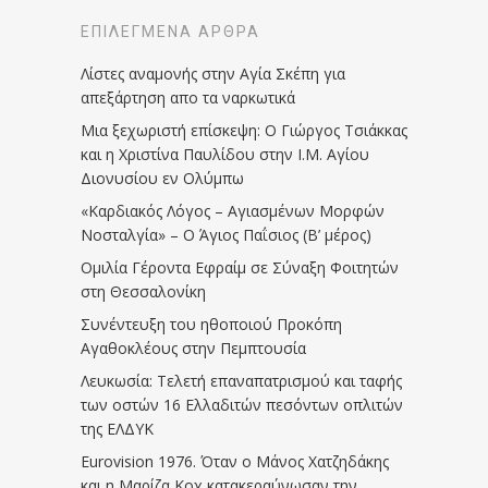
ΕΠΙΛΕΓΜΈΝΑ ΆΡΘΡΑ
Λίστες αναμονής στην Αγία Σκέπη για
απεξάρτηση απο τα ναρκωτικά
Μια ξεχωριστή επίσκεψη: Ο Γιώργος Τσιάκκας
και η Χριστίνα Παυλίδου στην Ι.Μ. Αγίου
Διονυσίου εν Ολύμπω
«Καρδιακός Λόγος – Αγιασμένων Μορφών
Νοσταλγία» – Ο Άγιος Παΐσιος (Β’ μέρος)
Ομιλία Γέροντα Εφραίμ σε Σύναξη Φοιτητών
στη Θεσσαλονίκη
Συνέντευξη του ηθοποιού Προκόπη
Αγαθοκλέους στην Πεμπτουσία
Λευκωσία: Τελετή επαναπατρισμού και ταφής
των οστών 16 Ελλαδιτών πεσόντων οπλιτών
της ΕΛΔΥΚ
Eurovision 1976. Όταν ο Μάνος Χατζηδάκης
και η Μαρίζα Κοχ κατακεραύνωσαν την