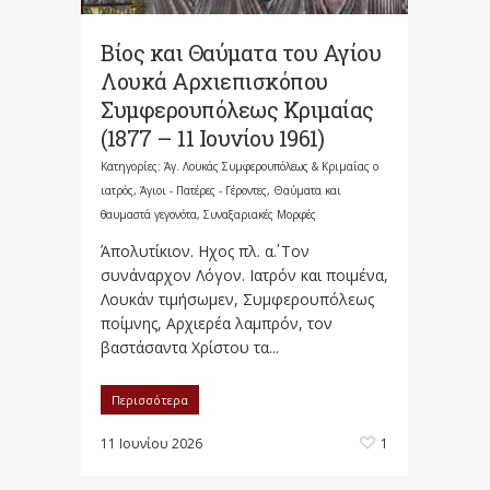
Βίος και Θαύματα του Αγίου
Λουκά Αρχιεπισκόπου
Συμφερουπόλεως Κριμαίας
(1877 – 11 Ιουνίου 1961)
Κατηγορίες:
Άγ. Λουκάς Συμφερουπόλεως & Κριμαίας ο
ιατρός
,
Άγιοι - Πατέρες - Γέροντες
,
Θαύματα και
θαυμαστά γεγονότα
,
Συναξαριακές Μορφές
Άπολυτίκιον. Ηχος πλ. α΄. Τον
συνάναρχον Λόγον. Ιατρόν και ποιμένα,
Λουκάν τιμήσωμεν, Συμφερουπόλεως
ποίμνης, Αρχιερέα λαμπρόν, τον
βαστάσαντα Χρίστου τα...
Περισσότερα
11 Ιουνίου 2026
1