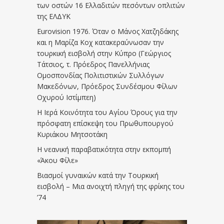
των οστών 16 Ελλαδιτών πεσόντων οπλιτών
της ΕΛΔΥΚ
Eurovision 1976. Όταν ο Μάνος Χατζηδάκης
και η Μαρίζα Κοχ κατακεραύνωσαν την
τουρκική εισβολή στην Κύπρο (Γεώργιος
Τάτσιος, τ. Πρόεδρος Πανελλήνιας
Ομοσπονδίας Πολιτιστικών Συλλόγων
Μακεδόνων, Πρόεδρος Συνδέσμου Φίλων
Οχυρού Ιστίμπεη)
Η Ιερά Κοινότητα του Αγίου Όρους για την
πρόσφατη επίσκεψη του Πρωθυπουργού
Κυριάκου Μητσοτάκη
Η νεανική παραβατικότητα στην εκπομπή
«Άκου Φίλε»
Βιασμοί γυναικών κατά την Τουρκική
εισβολή – Μια ανοιχτή πληγή της φρίκης του
’74