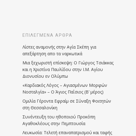
ΕΠΙΛΕΓΜΈΝΑ ΆΡΘΡΑ
Λίστες αναμονής στην Αγία Σκέπη για
απεξάρτηση απο τα ναρκωτικά
Μια ξεχωριστή επίσκεψη: Ο Γιώργος Τσιάκκας
και η Χριστίνα Παυλίδου στην Ι.Μ. Αγίου
Διονυσίου εν Ολύμπω
«Καρδιακός Λόγος – Αγιασμένων Μορφών
Νοσταλγία» – Ο Άγιος Παΐσιος (Β’ μέρος)
Ομιλία Γέροντα Εφραίμ σε Σύναξη Φοιτητών
στη Θεσσαλονίκη
Συνέντευξη του ηθοποιού Προκόπη
Αγαθοκλέους στην Πεμπτουσία
Λευκωσία: Τελετή επαναπατρισμού και ταφής