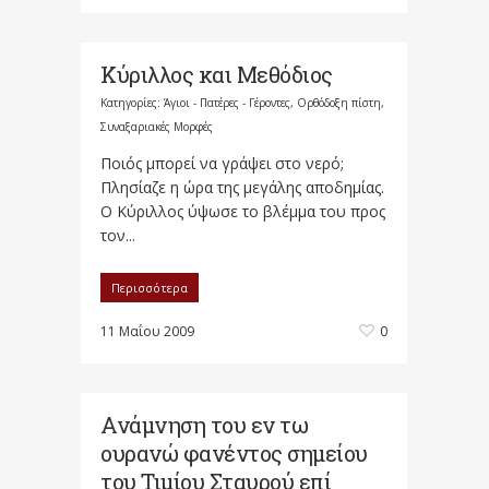
Κύριλλος και Μεθόδιος
Κατηγορίες:
Άγιοι - Πατέρες - Γέροντες
,
Ορθόδοξη πίστη
,
Συναξαριακές Μορφές
Ποιός μπορεί να γράψει στο νερό;
Πλησίαζε η ώρα της μεγάλης αποδημίας.
Ο Κύριλλος ύψωσε το βλέμμα του προς
τον...
Περισσότερα
11 Μαΐου 2009
0
Ανάμνηση του εν τω
ουρανώ φανέντος σημείου
του Τιμίου Σταυρού επί