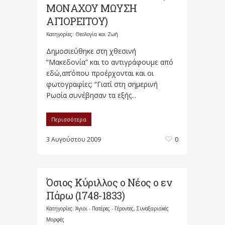
ΜΟΝΑΧΟΥ ΜΩΥΣΗ
ΑΓΙΟΡΕΙΤΟΥ)
Κατηγορίες:
Θεολογία και Ζωή
Δημοσιεύθηκε στη χθεσινή
“Μακεδονία” και το αντιγράφουμε από
εδώ,απ’όπου προέρχονται και οι
φωτογραφίες: “Γιατί στη σημερινή
Ρωσία συνέβησαν τα εξής...
Περισσότερα
3 Αυγούστου 2009
0
Όσιος Κύριλλος ο Νέος ο εν
Πάρω (1748-1833)
Κατηγορίες:
Άγιοι - Πατέρες - Γέροντες
,
Συναξαριακές
Μορφές