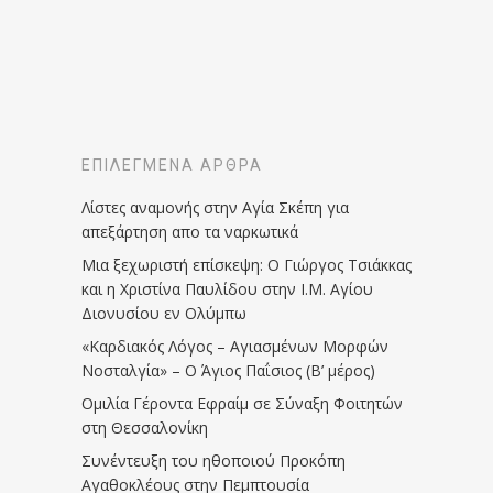
ΕΠΙΛΕΓΜΈΝΑ ΆΡΘΡΑ
Λίστες αναμονής στην Αγία Σκέπη για
απεξάρτηση απο τα ναρκωτικά
Μια ξεχωριστή επίσκεψη: Ο Γιώργος Τσιάκκας
και η Χριστίνα Παυλίδου στην Ι.Μ. Αγίου
Διονυσίου εν Ολύμπω
«Καρδιακός Λόγος – Αγιασμένων Μορφών
Νοσταλγία» – Ο Άγιος Παΐσιος (Β’ μέρος)
Ομιλία Γέροντα Εφραίμ σε Σύναξη Φοιτητών
στη Θεσσαλονίκη
Συνέντευξη του ηθοποιού Προκόπη
Αγαθοκλέους στην Πεμπτουσία