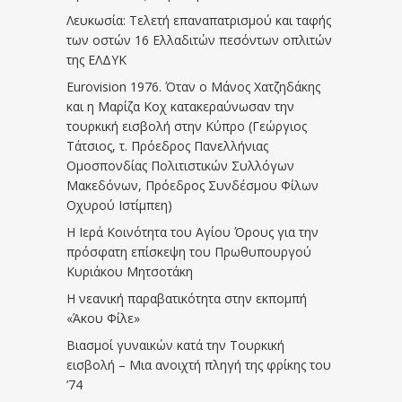
Λευκωσία: Τελετή επαναπατρισμού και ταφής
των οστών 16 Ελλαδιτών πεσόντων οπλιτών
της ΕΛΔΥΚ
Eurovision 1976. Όταν ο Μάνος Χατζηδάκης
και η Μαρίζα Κοχ κατακεραύνωσαν την
τουρκική εισβολή στην Κύπρο (Γεώργιος
Τάτσιος, τ. Πρόεδρος Πανελλήνιας
Ομοσπονδίας Πολιτιστικών Συλλόγων
Μακεδόνων, Πρόεδρος Συνδέσμου Φίλων
Οχυρού Ιστίμπεη)
Η Ιερά Κοινότητα του Αγίου Όρους για την
πρόσφατη επίσκεψη του Πρωθυπουργού
Κυριάκου Μητσοτάκη
Η νεανική παραβατικότητα στην εκπομπή
«Άκου Φίλε»
Βιασμοί γυναικών κατά την Τουρκική
εισβολή – Μια ανοιχτή πληγή της φρίκης του
’74