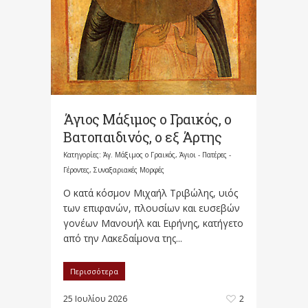
Άγιος Μάξιμος ο Γραικός, ο
Βατοπαιδινός, ο εξ Άρτης
Κατηγορίες:
Άγ. Μάξιμος ο Γραικός
,
Άγιοι - Πατέρες -
Γέροντες
,
Συναξαριακές Μορφές
Ο κατά κόσμον Μιχαήλ Τριβώλης, υιός
των επιφανών, πλουσίων και ευσεβών
γονέων Μανουήλ και Ειρήνης, κατήγετο
από την Λακεδαίμονα της...
Περισσότερα
25 Ιουλίου 2026
2