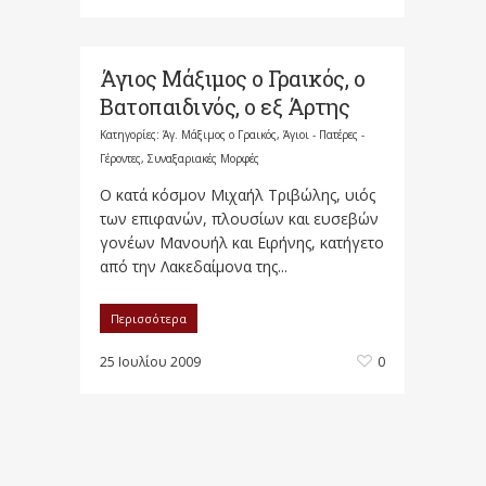
Άγιος Μάξιμος ο Γραικός, ο
Βατοπαιδινός, ο εξ Άρτης
Κατηγορίες:
Άγ. Μάξιμος ο Γραικός
,
Άγιοι - Πατέρες -
Γέροντες
,
Συναξαριακές Μορφές
Ο κατά κόσμον Μιχαήλ Τριβώλης, υιός
των επιφανών, πλουσίων και ευσεβών
γονέων Μανουήλ και Ειρήνης, κατήγετο
από την Λακεδαίμονα της...
Περισσότερα
25 Ιουλίου 2009
0