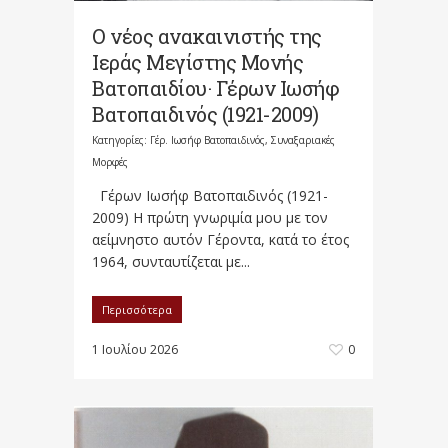
Ο νέος ανακαινιστής της
Ιεράς Μεγίστης Μονής
Βατοπαιδίου· Γέρων Ιωσήφ
Βατοπαιδινός (1921-2009)
Κατηγορίες:
Γέρ. Ιωσήφ Βατοπαιδινός
,
Συναξαριακές
Μορφές
Γέρων Ιωσήφ Βατοπαιδινός (1921-
2009) Η πρώτη γνωριμία μου με τον
αείμνηστο αυτόν Γέροντα, κατά το έτος
1964, συνταυτίζεται με...
Περισσότερα
1 Ιουλίου 2026
0