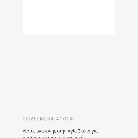
ΕΠΙΛΕΓΜΈΝΑ ΆΡΘΡΑ
Λίστες αναμονής στην Αγία Σκέπη για
απεξάρτηση απο τα ναρκωτικά