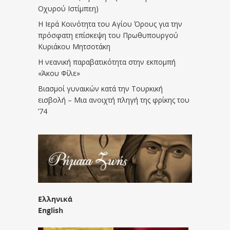
Οχυρού Ιστίμπεη)
Η Ιερά Κοινότητα του Αγίου Όρους για την
πρόσφατη επίσκεψη του Πρωθυπουργού
Κυριάκου Μητσοτάκη
Η νεανική παραβατικότητα στην εκπομπή
«Άκου Φίλε»
Βιασμοί γυναικών κατά την Τουρκική
εισβολή – Μια ανοιχτή πληγή της φρίκης του
’74
Ελληνικά
English