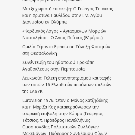
Μια ξεχωριστή επίσκεψη: Ο Γιώργος Τσιάκκας
και η Χριστίνα Παυλίδου στην Ι.Μ. Αγίου
Διονυσίου εν Ολύμπω
«Καρδιακός Λόγος – Αγιασμένων Μορφών
Νοσταλγία» – Ο Άγιος Παΐσιος (Β’ μέρος)
Ομιλία Γέροντα Εφραίμ σε Σύναξη Φοιτητών
στη Θεσσαλονίκη
Συνέντευξη του ηθοποιού Προκόπη
Αγαθοκλέους στην Πεμπτουσία
Λευκωσία: Τελετή επαναπατρισμού και ταφής
των οστών 16 Ελλαδιτών πεσόντων οπλιτών
της ΕΛΔΥΚ
Eurovision 1976. Όταν ο Μάνος Χατζηδάκης
και η Μαρίζα Κοχ κατακεραύνωσαν την
τουρκική εισβολή στην Κύπρο (Γεώργιος
Τάτσιος, τ. Πρόεδρος Πανελλήνιας
Ομοσπονδίας Πολιτιστικών Συλλόγων
Μακεδόνων, Πρόεδρος Συνδέσμου Φίλων