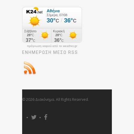
πρόγνωση καιρού από το weather.gr
ΕΝΗΜΈΡΩΣΉ ΜΕΣΩ RSS
© 2026 Διακόνημα. All Rights Reserved.