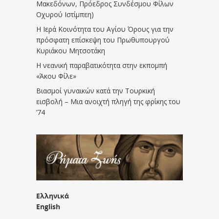
Μακεδόνων, Πρόεδρος Συνδέσμου Φίλων
Οχυρού Ιστίμπεη)
Η Ιερά Κοινότητα του Αγίου Όρους για την
πρόσφατη επίσκεψη του Πρωθυπουργού
Κυριάκου Μητσοτάκη
Η νεανική παραβατικότητα στην εκπομπή
«Άκου Φίλε»
Βιασμοί γυναικών κατά την Τουρκική
εισβολή – Μια ανοιχτή πληγή της φρίκης του
’74
Ελληνικά
English