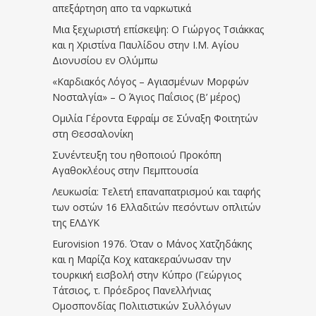
απεξάρτηση απο τα ναρκωτικά
Μια ξεχωριστή επίσκεψη: Ο Γιώργος Τσιάκκας
και η Χριστίνα Παυλίδου στην Ι.Μ. Αγίου
Διονυσίου εν Ολύμπω
«Καρδιακός Λόγος – Αγιασμένων Μορφών
Νοσταλγία» – Ο Άγιος Παΐσιος (Β’ μέρος)
Ομιλία Γέροντα Εφραίμ σε Σύναξη Φοιτητών
στη Θεσσαλονίκη
Συνέντευξη του ηθοποιού Προκόπη
Αγαθοκλέους στην Πεμπτουσία
Λευκωσία: Τελετή επαναπατρισμού και ταφής
των οστών 16 Ελλαδιτών πεσόντων οπλιτών
της ΕΛΔΥΚ
Eurovision 1976. Όταν ο Μάνος Χατζηδάκης
και η Μαρίζα Κοχ κατακεραύνωσαν την
τουρκική εισβολή στην Κύπρο (Γεώργιος
Τάτσιος, τ. Πρόεδρος Πανελλήνιας
Ομοσπονδίας Πολιτιστικών Συλλόγων