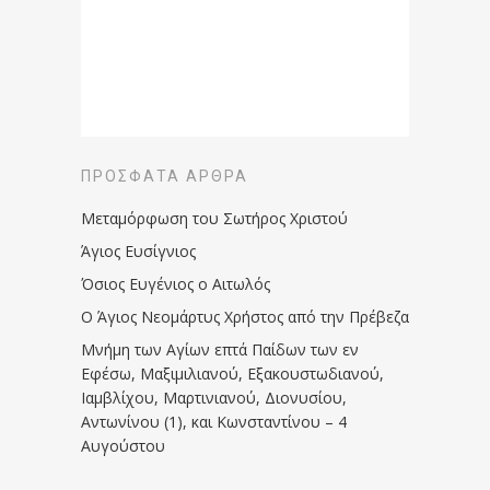
ΠΡΌΣΦΑΤΑ ΆΡΘΡΑ
Μεταμόρφωση του Σωτήρος Χριστού
Άγιος Ευσίγνιος
Όσιος Ευγένιος ο Αιτωλός
Ο Άγιος Νεομάρτυς Χρήστος από την Πρέβεζα
Μνήμη των Aγίων επτά Παίδων των εν
Eφέσω, Mαξιμιλιανού, Eξακουστωδιανού,
Iαμβλίχου, Mαρτινιανού, Διονυσίου,
Aντωνίνου (1), και Kωνσταντίνου – 4
Αυγούστου