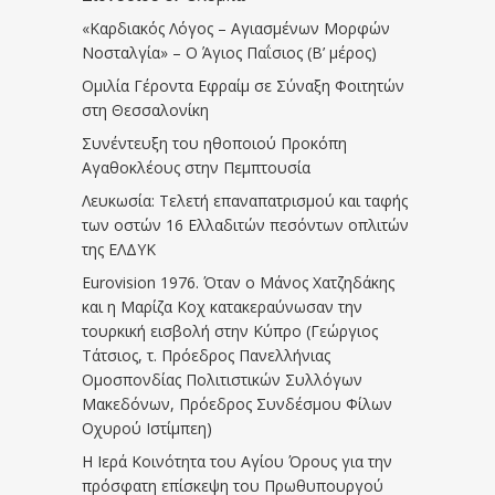
«Καρδιακός Λόγος – Αγιασμένων Μορφών
Νοσταλγία» – Ο Άγιος Παΐσιος (Β’ μέρος)
Ομιλία Γέροντα Εφραίμ σε Σύναξη Φοιτητών
στη Θεσσαλονίκη
Συνέντευξη του ηθοποιού Προκόπη
Αγαθοκλέους στην Πεμπτουσία
Λευκωσία: Τελετή επαναπατρισμού και ταφής
των οστών 16 Ελλαδιτών πεσόντων οπλιτών
της ΕΛΔΥΚ
Eurovision 1976. Όταν ο Μάνος Χατζηδάκης
και η Μαρίζα Κοχ κατακεραύνωσαν την
τουρκική εισβολή στην Κύπρο (Γεώργιος
Τάτσιος, τ. Πρόεδρος Πανελλήνιας
Ομοσπονδίας Πολιτιστικών Συλλόγων
Μακεδόνων, Πρόεδρος Συνδέσμου Φίλων
Οχυρού Ιστίμπεη)
Η Ιερά Κοινότητα του Αγίου Όρους για την
πρόσφατη επίσκεψη του Πρωθυπουργού