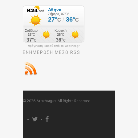
πρόγνωση καιρού από το weather.gr
ΕΝΗΜΈΡΩΣΉ ΜΕΣΩ RSS
© 2026 Διακόνημα. All Rights Reserved.