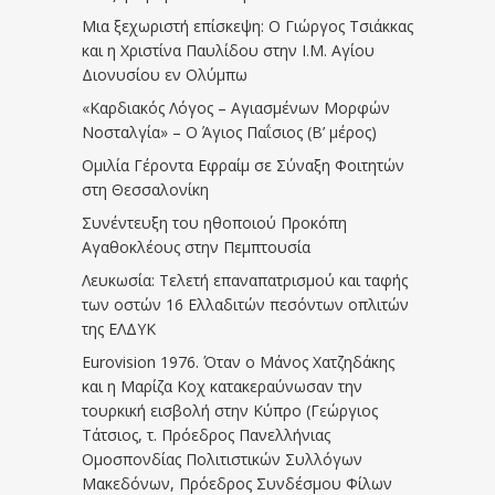
Μια ξεχωριστή επίσκεψη: Ο Γιώργος Τσιάκκας
και η Χριστίνα Παυλίδου στην Ι.Μ. Αγίου
Διονυσίου εν Ολύμπω
«Καρδιακός Λόγος – Αγιασμένων Μορφών
Νοσταλγία» – Ο Άγιος Παΐσιος (Β’ μέρος)
Ομιλία Γέροντα Εφραίμ σε Σύναξη Φοιτητών
στη Θεσσαλονίκη
Συνέντευξη του ηθοποιού Προκόπη
Αγαθοκλέους στην Πεμπτουσία
Λευκωσία: Τελετή επαναπατρισμού και ταφής
των οστών 16 Ελλαδιτών πεσόντων οπλιτών
της ΕΛΔΥΚ
Eurovision 1976. Όταν ο Μάνος Χατζηδάκης
και η Μαρίζα Κοχ κατακεραύνωσαν την
τουρκική εισβολή στην Κύπρο (Γεώργιος
Τάτσιος, τ. Πρόεδρος Πανελλήνιας
Ομοσπονδίας Πολιτιστικών Συλλόγων
Μακεδόνων, Πρόεδρος Συνδέσμου Φίλων