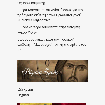
Οχυρού Ιστίμπεη)
Η Ιερά Κοινότητα του Αγίου Όρους για την
πρόσφατη επίσκεψη του Πρωθυπουργού
Κυριάκου Μητσοτάκη
Η νεανική παραβατικότητα στην εκπομπή
«Άκου Φίλε»
Βιασμοί γυναικών κατά την Τουρκική
εισβολή – Μια ανοιχτή πληγή της φρίκης του
’74
Ελληνικά
English