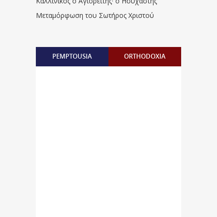
Καλλίνικος ο Αγιορείτης · ο Ησυχαστής
Μεταμόρφωση του Σωτήρος Χριστού
PEMPTOUSIA
ORTHODOXIA