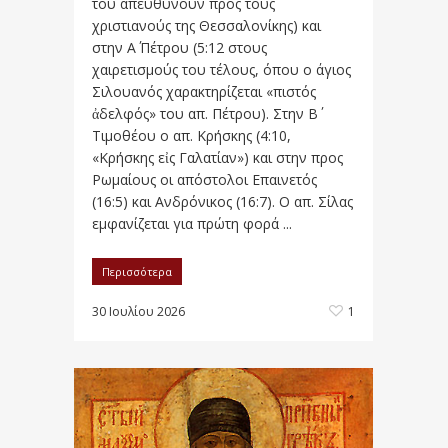
του απευθύνουν προς τους
χριστιανούς της Θεσσαλονίκης) και
στην Α΄ Πέτρου (5:12 στους
χαιρετισμούς του τέλους, όπου ο άγιος
Σιλουανός χαρακτηρίζεται «πιστός
ἀδελφός» του απ. Πέτρου). Στην Β΄
Τιμοθέου ο απ. Κρήσκης (4:10,
«Κρήσκης εἰς Γαλατίαν») και στην προς
Ρωμαίους οι απόστολοι Επαινετός
(16:5) και Ανδρόνικος (16:7). Ο απ. Σίλας
εμφανίζεται για πρώτη φορά ...
Περισσότερα
30 Ιουλίου 2026
1