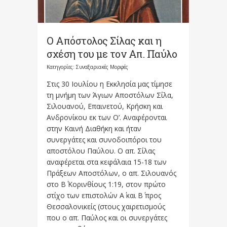
Ο Απόστολος Σίλας και η
σχέση του με τον Απ. Παύλο
Κατηγορίες:
Συναξαριακές Μορφές
Στις 30 Ιουλίου η Εκκλησία μας τίμησε
τη μνήμη των Άγιων Αποστόλων Σίλα,
Σιλουανού, Επαινετού, Κρήσκη και
Ανδρονίκου εκ των Ο’. Αναφέρονται
στην Καινή Διαθήκη και ήταν
συνεργάτες και συνοδοιπόροι του
αποστόλου Παύλου. Ο απ. Σίλας
αναφέρεται στα κεφάλαια 15-18 των
Πράξεων Αποστόλων, ο απ. Σιλουανός
στο Β΄ Κορινθίους 1:19, στον πρώτο
στίχο των επιστολών Α΄ και Β΄ προς
Θεσσαλονικείς (στους χαιρετισμούς
που ο απ. Παύλος και οι συνεργάτες