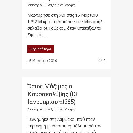
Κατηγορίες:
Συναξαριακές Μορφές
Μαρτύρησε στη Χίο στις 15 Μαρτίου
1792 Μικρό παιδί πήραν τον Μανουήλ
σκλάβο οι Τούρκοι, όταν υπέταξαν τα
Σφακιά ,...
Περισσότερα
15 Μαρτίου 2010
0
Όσιος Μάξιμος ο
Καυσοκαλύβης (13
Ιανουαρίου ±1365)
Κατηγορίες:
Συναξαριακές Μορφές
Γεννήθηκε στη Λάμψακο, πού ήταν
περίφημη μικρασιατική πόλη παρά τον
Ελλήσποντο, από ενάρετους γονείς.