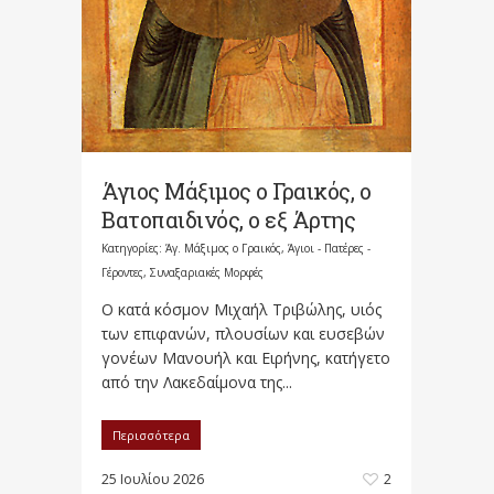
Άγιος Μάξιμος ο Γραικός, ο
Βατοπαιδινός, ο εξ Άρτης
Κατηγορίες:
Άγ. Μάξιμος ο Γραικός
,
Άγιοι - Πατέρες -
Γέροντες
,
Συναξαριακές Μορφές
Ο κατά κόσμον Μιχαήλ Τριβώλης, υιός
των επιφανών, πλουσίων και ευσεβών
γονέων Μανουήλ και Ειρήνης, κατήγετο
από την Λακεδαίμονα της...
Περισσότερα
25 Ιουλίου 2026
2