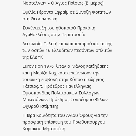
Νοσταλγία» – Ο Άγιος Παΐσιος (Β’ μέρος)
Ομιλία Γέροντα Εφραίμ σε Σύναξη Φοιτητών
στη Θεσσαλονίκη
Συνέντευξη του ηθοποιού Προκόπη
Αγαθοκλέους στην Πεμπτουσία
Λευκωσία: Τελετή επαναπατρισμού και ταφής
των οστών 16 Ελλαδιτών πεσόντων οπλιτών
της ΕΛΔΥΚ
Eurovision 1976. Όταν ο Μάνος Χατζηδάκης
και η Μαρίζα Κοχ κατακεραύνωσαν την
τουρκική εισβολή στην Κύπρο (Γεώργιος
Τάτσιος, τ. Πρόεδρος Πανελλήνιας
Ομοσπονδίας Πολιτιστικών Συλλόγων
Μακεδόνων, Πρόεδρος Συνδέσμου Φίλων
Οχυρού Ιστίμπεη)
Η Ιερά Κοινότητα του Αγίου Όρους για την
πρόσφατη επίσκεψη του Πρωθυπουργού
Κυριάκου Μητσοτάκη