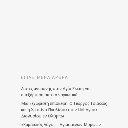
ΕΠΙΛΕΓΜΈΝΑ ΆΡΘΡΑ
Λίστες αναμονής στην Αγία Σκέπη για
απεξάρτηση απο τα ναρκωτικά
Μια ξεχωριστή επίσκεψη: Ο Γιώργος Τσιάκκας
και η Χριστίνα Παυλίδου στην Ι.Μ. Αγίου
Διονυσίου εν Ολύμπω
«Καρδιακός Λόγος – Αγιασμένων Μορφών