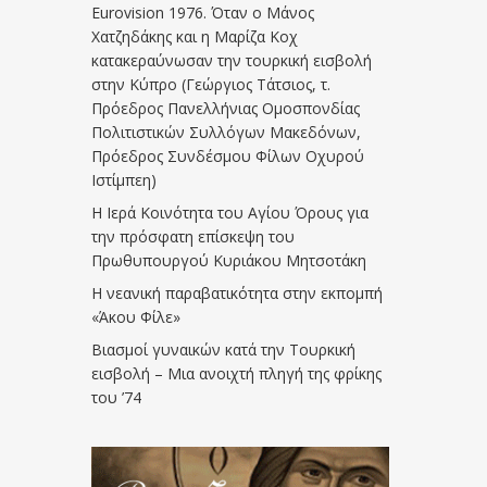
Eurovision 1976. Όταν ο Μάνος
Χατζηδάκης και η Μαρίζα Κοχ
κατακεραύνωσαν την τουρκική εισβολή
στην Κύπρο (Γεώργιος Τάτσιος, τ.
Πρόεδρος Πανελλήνιας Ομοσπονδίας
Πολιτιστικών Συλλόγων Μακεδόνων,
Πρόεδρος Συνδέσμου Φίλων Οχυρού
Ιστίμπεη)
Η Ιερά Κοινότητα του Αγίου Όρους για
την πρόσφατη επίσκεψη του
Πρωθυπουργού Κυριάκου Μητσοτάκη
Η νεανική παραβατικότητα στην εκπομπή
«Άκου Φίλε»
Βιασμοί γυναικών κατά την Τουρκική
εισβολή – Μια ανοιχτή πληγή της φρίκης
του ’74