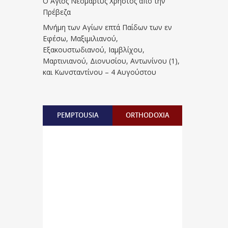
Ο Άγιος Νεομάρτυς Χρήστος από την
Πρέβεζα
Μνήμη των Aγίων επτά Παίδων των εν
Eφέσω, Mαξιμιλιανού,
Eξακουστωδιανού, Iαμβλίχου,
Mαρτινιανού, Διονυσίου, Aντωνίνου (1),
και Kωνσταντίνου – 4 Αυγούστου
PEMPTOUSIA
ORTHODOXIA