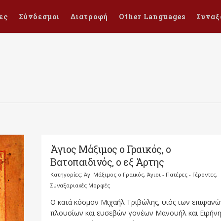
ες
Σύνδεσμοι
Διατροφή
Other Languages
Συναξ
Άγιος Μάξιμος ο Γραικός, ο
Βατοπαιδινός, ο εξ Άρτης
Κατηγορίες:
Άγ. Μάξιμος ο Γραικός
,
Άγιοι - Πατέρες - Γέροντες
,
Συναξαριακές Μορφές
Ο κατά κόσμον Μιχαήλ Τριβώλης, υιός των επιφανώ
πλουσίων και ευσεβών γονέων Μανουήλ και Ειρήνη