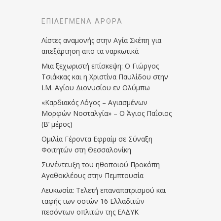
ΕΠΙΛΕΓΜΈΝΑ ΆΡΘΡΑ
Λίστες αναμονής στην Αγία Σκέπη για
απεξάρτηση απο τα ναρκωτικά
Μια ξεχωριστή επίσκεψη: Ο Γιώργος
Τσιάκκας και η Χριστίνα Παυλίδου στην
Ι.Μ. Αγίου Διονυσίου εν Ολύμπω
«Καρδιακός Λόγος – Αγιασμένων
Μορφών Νοσταλγία» – Ο Άγιος Παΐσιος
(Β’ μέρος)
Ομιλία Γέροντα Εφραίμ σε Σύναξη
Φοιτητών στη Θεσσαλονίκη
Συνέντευξη του ηθοποιού Προκόπη
Αγαθοκλέους στην Πεμπτουσία
Λευκωσία: Τελετή επαναπατρισμού και
ταφής των οστών 16 Ελλαδιτών
πεσόντων οπλιτών της ΕΛΔΥΚ