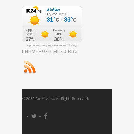
πρόγνωση καιρού από το weather.gr
ΕΝΗΜΈΡΩΣΉ ΜΕΣΩ RSS
© 2026 Διακόνημα. All Rights Reserved.