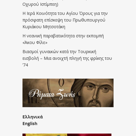
Οχυρού Ιστίμπεη)
Η Ιερά Κοινότητα του Αγίου Όρους για την
πρόσφατη επίσκεψη του Πρωθυπουργού
Κυριάκου Μητσοτάκη
Η νεανική παραβατικότητα στην εκπομπή
«Άκου Φίλε»
Βιασμοί γυναικών κατά την Τουρκική
εισβολή – Μια ανοιχτή πληγή της φρίκης του
’74
Ελληνικά
English