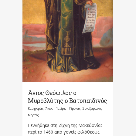
Άγιος Θεόφιλος ο
Μυροβλύτης ο Βατοπαιδινός
Κατηγορίες:
Άγιοι - Πατέρες - Γέροντες
,
Συναξαριακές
Μορφές
Γεννήθηκε στη Ζίχνη της Μακεδονίας
περί το 1460 από γονείς φιλόθεους,