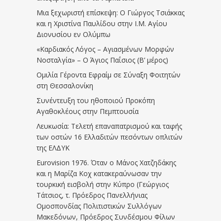
Μια ξεχωριστή επίσκεψη: Ο Γιώργος Τσιάκκας
και η Χριστίνα Παυλίδου στην Ι.Μ. Αγίου
Διονυσίου εν Ολύμπω
«Καρδιακός Λόγος – Αγιασμένων Μορφών
Νοσταλγία» – Ο Άγιος Παΐσιος (Β’ μέρος)
Ομιλία Γέροντα Εφραίμ σε Σύναξη Φοιτητών
στη Θεσσαλονίκη
Συνέντευξη του ηθοποιού Προκόπη
Αγαθοκλέους στην Πεμπτουσία
Λευκωσία: Τελετή επαναπατρισμού και ταφής
των οστών 16 Ελλαδιτών πεσόντων οπλιτών
της ΕΛΔΥΚ
Eurovision 1976. Όταν ο Μάνος Χατζηδάκης
και η Μαρίζα Κοχ κατακεραύνωσαν την
τουρκική εισβολή στην Κύπρο (Γεώργιος
Τάτσιος, τ. Πρόεδρος Πανελλήνιας
Ομοσπονδίας Πολιτιστικών Συλλόγων
Μακεδόνων, Πρόεδρος Συνδέσμου Φίλων