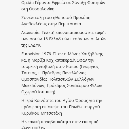
Ομιλία Γέροντα Εφραίμ σε Σύναξη Φοιτητών
στη Θεσσαλονίκη
Συνέντευξη του ηθοποιού Προκόπη
Αγαθοκλέους στην Πεμπτουσία
Λευκωσία: Τελετή επαναπατρισμού και ταφής
των οστών 16 Ελλαδιτών πεσόντων οπλιτών
της ΕΛΔΥΚ
Eurovision 1976. Όταν ο Μάνος Χατζηδάκης
και η Μαρίζα Κοχ κατακεραύνωσαν την
τουρκική εισβολή στην Κύπρο (Γεώργιος
Τάτσιος, τ. Πρόεδρος Πανελλήνιας
Ομοσπονδίας Πολιτιστικών Συλλόγων
Μακεδόνων, Πρόεδρος Συνδέσμου Φίλων
Οχυρού Ιστίμπεη)
Η Ιερά Κοινότητα του Αγίου Όρους για την
πρόσφατη επίσκεψη του Πρωθυπουργού
Κυριάκου Μητσοτάκη
Η νεανική παραβατικότητα στην εκπομπή
«Άκου Φίλε»