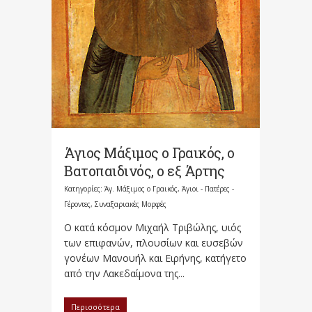
Άγιος Μάξιμος ο Γραικός, ο
Βατοπαιδινός, ο εξ Άρτης
Κατηγορίες:
Άγ. Μάξιμος ο Γραικός
,
Άγιοι - Πατέρες -
Γέροντες
,
Συναξαριακές Μορφές
Ο κατά κόσμον Μιχαήλ Τριβώλης, υιός
των επιφανών, πλουσίων και ευσεβών
γονέων Μανουήλ και Ειρήνης, κατήγετο
από την Λακεδαίμονα της...
Περισσότερα