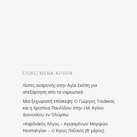
ΕΠΙΛΕΓΜΈΝΑ ΆΡΘΡΑ
Λίστες αναμονής στην Αγία Σκέπη για
απεξάρτηση απο τα ναρκωτικά
Μια ξεχωριστή επίσκεψη: Ο Γιώργος Τσιάκκας
και η Χριστίνα Παυλίδου στην Ι.Μ. Αγίου
Διονυσίου εν Ολύμπω
«Καρδιακός Λόγος – Αγιασμένων Μορφών
Νοσταλγία» – Ο Άγιος Παΐσιος (Β’ μέρος)