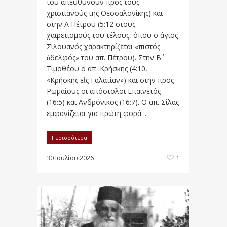
του απευθύνουν προς τους
χριστιανούς της Θεσσαλονίκης) και
στην Α΄ Πέτρου (5:12 στους
χαιρετισμούς του τέλους, όπου ο άγιος
Σιλουανός χαρακτηρίζεται «πιστός
ἀδελφός» του απ. Πέτρου). Στην Β΄
Τιμοθέου ο απ. Κρήσκης (4:10,
«Κρήσκης εἰς Γαλατίαν») και στην προς
Ρωμαίους οι απόστολοι Επαινετός
(16:5) και Ανδρόνικος (16:7). Ο απ. Σίλας
εμφανίζεται για πρώτη φορά ...
Περισσότερα
30 Ιουλίου 2026
1