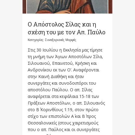
Ο Απόστολος Σίλας και η
σχέση του με τον Απ. Παύλο
Κατηγορίες:
Συναξαριακές Μορφές
Στις 30 Ιουλίου η Εκκλησία μας τίμησε
τη μνήμη των Άγιων Αποστόλων Σίλα,
Σιλουανού, Επαινετού, Κρήσκη και
Ανδρονίκου εκ των Ο’. Αναφέρονται
στην Καινή Διαθήκη και ήταν
συνεργάτες και συνοδοιπόροι του
αποστόλου Παύλου. Ο απ. Σίλας
αναφέρεται στα κεφάλαια 15-18 των
Πράξεων Αποστόλων, ο απ. Σιλουανός
στο Β΄ Κορινθίους 1:19, στον πρώτο
στίχο των επιστολών Α΄ και Β΄ προς
Θεσσαλονικείς (στους χαιρετισμούς
που ο απ. Παύλος και οι συνεργάτες