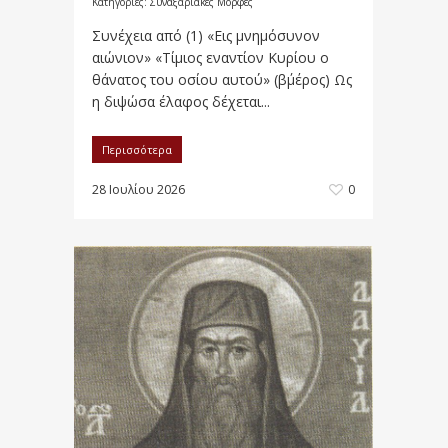
Κατηγορίες:
Συναξαριακές Μορφές
Συνέχεια από (1) «Εις μνημόσυνον
αιώνιον» «Τίμιος εναντίον Κυρίου ο
θάνατος του οσίου αυτού» (β΄μέρος) Ως
η διψώσα έλαφος δέχεται...
Περισσότερα
28 Ιουλίου 2026
0