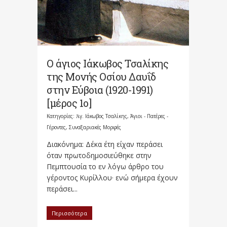
Ο άγιος Ιάκωβος Τσαλίκης
της Μονής Οσίου Δαυΐδ
στην Εύβοια (1920-1991)
[μέρος 1o]
Κατηγορίες:
Ἀγ. Ιάκωβος Τσαλίκης
,
Άγιοι - Πατέρες -
Γέροντες
,
Συναξαριακές Μορφές
Διακόνημα: Δέκα έτη είχαν περάσει
όταν πρωτοδημοσιεύθηκε στην
Πεμπτουσία το εν λόγω άρθρο του
γέροντος Κυρίλλου· ενώ σήμερα έχουν
περάσει...
Περισσότερα