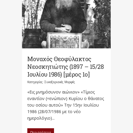
Μοναχός Θεοφύλακτος
Νεοσκητιώτης (1897 – 15/28
Ιουλίου 1986) [μέρος 1ο]
Κατηγορίες:
Συναξαριακές Μορφές
«Εις μνημόσυνον αιώνιον» «Τίμιος
εναντίον (=ενώπιον) Κυρίου ο θάνατος
του οσίου αυτού» Την 15ην Ιουλίου
1986 (28/07/1986 με το νέο
ημερολόγιο)...
Περισσότερα