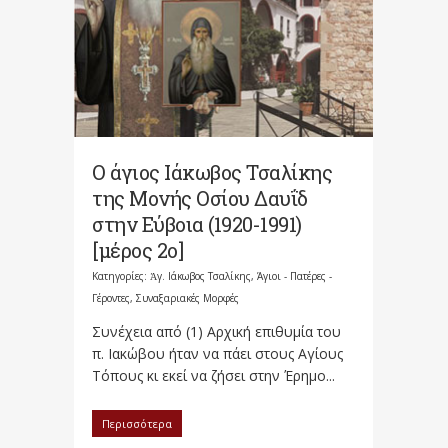
Ο άγιος Ιάκωβος Τσαλίκης
της Μονής Οσίου Δαυΐδ
στην Εύβοια (1920-1991)
[μέρος 2o]
Κατηγορίες:
Ἀγ. Ιάκωβος Τσαλίκης
,
Άγιοι - Πατέρες -
Γέροντες
,
Συναξαριακές Μορφές
Συνέχεια από (1) Aρχική επιθυμία του
π. Ιακώβου ήταν να πάει στους Αγίους
Τόπους κι εκεί να ζήσει στην Έρημο...
Περισσότερα