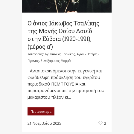
Ο άγιος Ιάκωβος Τσαλίκης
της Μονής Οσίου Δαυΐδ
στην Εύβοια (1920-1991),
(μέρος α’)
Κατηγορίες:
Ἀγ. Ιάκωβος Τσαλίκης
,
Άγιοι - Πατέρες -
Γέροντες
,
Συναξαριακές Μορφές
Ανταποκρινόμενοι στην ευγενική και
φιλάδελφη πρόσκληση του εγκρίτου
περιοδικού ΠΕΜΠΤΟΥΣΙΑ και
παροτρυνόμενοι απ’ την προτροπή του
μακαριστού πλέον κι...
Περισσότερα
21 Νοεμβρίου 2025
2