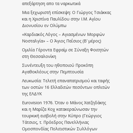
απεξάρτηση απο τα ναρκωτικά
Μια ξεχωριστή επίσκεψη: Ο Γιώργος Τσιάκκας
και η Χριστίνα Παυλίδου στην Ι.Μ. Αγίου
Διονυσίου εν Ολύμπω
«Καρδιακός Λόγος – Αγιασμένων Μορφών
Νοσταλγία» – Ο Άγιος Παΐσιος (Β’ μέρος)
Ομιλία Γέροντα Εφραίμ σε Σύναξη Φοιτητών
στη Θεσσαλονίκη
Συνέντευξη του ηθοποιού Προκόπη
Αγαθοκλέους στην Πεμπτουσία
Λευκωσία: Τελετή επαναπατρισμού και ταφής
των οστών 16 Ελλαδιτών πεσόντων οπλιτών
της ΕΛΔΥΚ
Eurovision 1976. Όταν ο Μάνος Χατζηδάκης
και η Μαρίζα Κοχ κατακεραύνωσαν την
τουρκική εισβολή στην Κύπρο (Γεώργιος
Τάτσιος, τ. Πρόεδρος Πανελλήνιας
Ομοσπονδίας Πολιτιστικών Συλλόγων