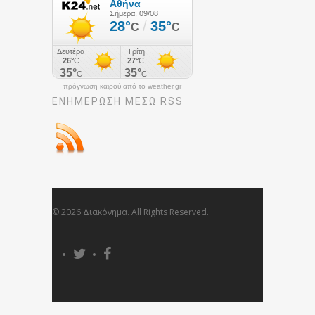
πρόγνωση καιρού από το weather.gr
ΕΝΗΜΈΡΩΣΉ ΜΕΣΩ RSS
© 2026 Διακόνημα. All Rights Reserved.