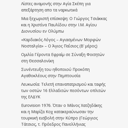
Λίστες αναμονής στην Αγία Σκέπη για
απεξάρτηση απο τα ναρκωτικά
Μια ξεχωριστή επίσκεψη: Ο Γιώργος Τσιάκκας
και η Χριστίνα Παυλίδου στην Ι.Μ. Αγίου
Διονυσίου εν Ολύμπω
«Καρδιακός Λόγος – Αγιασμένων Μορφών
Νοσταλγία» – Ο Άγιος Παΐσιος (Β’ μέρος)
Ομιλία Γέροντα Εφραίμ σε Σύναξη Φοιτητών
στη Θεσσαλονίκη
Συνέντευξη του ηθοποιού Προκόπη
Αγαθοκλέους στην Πεμπτουσία
Λευκωσία: Τελετή επαναπατρισμού και ταφής
των οστών 16 Ελλαδιτών πεσόντων οπλιτών
της ΕΛΔΥΚ
Eurovision 1976. Όταν ο Μάνος Χατζηδάκης
και η Μαρίζα Κοχ κατακεραύνωσαν την
τουρκική εισβολή στην Κύπρο (Γεώργιος
Τάτσιος, τ. Πρόεδρος Πανελλήνιας