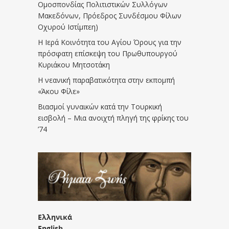
Ομοσπονδίας Πολιτιστικών Συλλόγων
Μακεδόνων, Πρόεδρος Συνδέσμου Φίλων
Οχυρού Ιστίμπεη)
Η Ιερά Κοινότητα του Αγίου Όρους για την
πρόσφατη επίσκεψη του Πρωθυπουργού
Κυριάκου Μητσοτάκη
Η νεανική παραβατικότητα στην εκπομπή
«Άκου Φίλε»
Βιασμοί γυναικών κατά την Τουρκική
εισβολή – Μια ανοιχτή πληγή της φρίκης του
’74
Ελληνικά
English