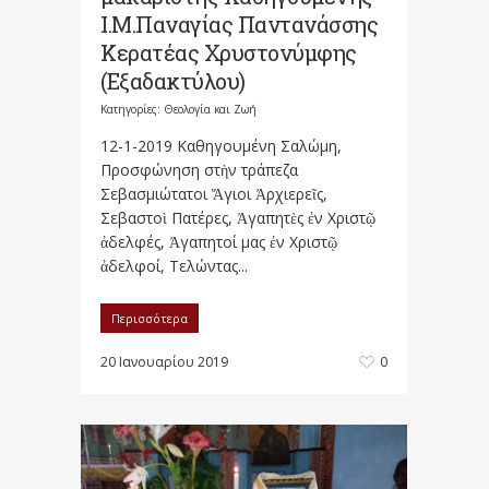
Ι.Μ.Παναγίας Παντανάσσης
Κερατέας Χρυστονύμφης
(Εξαδακτύλου)
Κατηγορίες:
Θεολογία και Ζωή
12-1-2019 Καθηγουμένη Σαλώμη,
Προσφώνηση στὴν τράπεζα
Σεβασμιώτατοι Ἅγιοι Ἀρχιερεῖς,
Σεβαστοὶ Πατέρες, Ἀγαπητὲς ἐν Χριστῷ
ἀδελφές, Ἀγαπητοί μας ἐν Χριστῷ
ἀδελφοί, Τελώντας...
Περισσότερα
20 Ιανουαρίου 2019
0