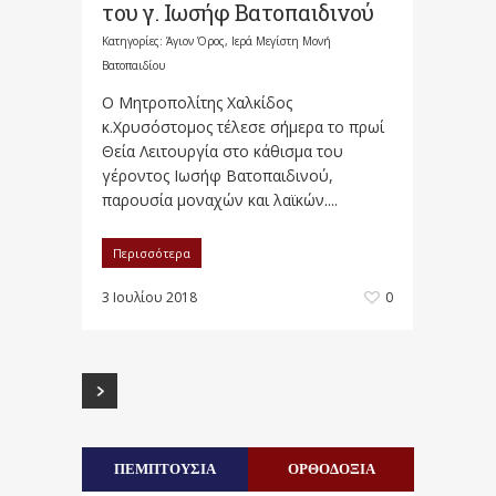
του γ. Ιωσήφ Βατοπαιδινού
Κατηγορίες:
Άγιον Όρος
,
Ιερά Μεγίστη Μονή
Βατοπαιδίου
Ο Μητροπολίτης Χαλκίδος
κ.Χρυσόστομος τέλεσε σήμερα το πρωί
Θεία Λειτουργία στο κάθισμα του
γέροντος Ιωσήφ Βατοπαιδινού,
παρουσία μοναχών και λαϊκών....
Περισσότερα
3 Ιουλίου 2018
0
ΠΕΜΠΤΟΥΣΙΑ
ΟΡΘΟΔΟΞΙΑ