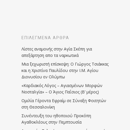
ΕΠΙΛΕΓΜΈΝΑ ΆΡΘΡΑ
Λίστες αναμονής στην Αγία Σκέπη για
απεξάρτηση απο τα ναρκωτικά
Μια ξεχωριστή επίσκεψη: Ο Γιώργος Τσιάκκας
και η Χριστίνα Παυλίδου στην Ι.Μ. Αγίου
Διονυσίου εν Ολύμπω
«Καρδιακός Λόγος – Αγιασμένων Μορφών
Νοσταλγία» – Ο Άγιος Παΐσιος (Β’ μέρος)
Ομιλία Γέροντα Εφραίμ σε Σύναξη Φοιτητών
στη Θεσσαλονίκη
Συνέντευξη του ηθοποιού Προκόπη
Αγαθοκλέους στην Πεμπτουσία