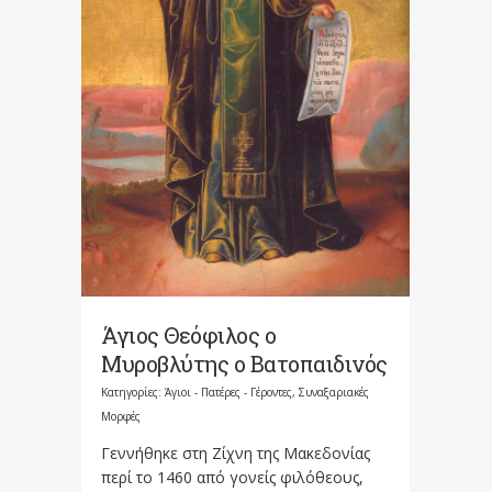
Άγιος Θεόφιλος ο
Μυροβλύτης ο Βατοπαιδινός
Κατηγορίες:
Άγιοι - Πατέρες - Γέροντες
,
Συναξαριακές
Μορφές
Γεννήθηκε στη Ζίχνη της Μακεδονίας
περί το 1460 από γονείς φιλόθεους,