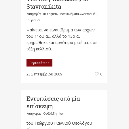
Stavronikita
Κατηγορίες:
In English
,
Προσκυνήματα-Οδοιπορικά-
Τουρισμός
Φαίνεται να είναι ίδρυμα των αρχών
του 11ου αι., αλλά το 13ο αι.
ερημώθηκε και αργότερα μετέπεσε σε
τάξη κελλιού...
Περισσότερα
23 Σεπτεμβρίου 2009
0
Εντυπώσεις από μία
επίσκεψη!
Κατηγορίες:
Ορθόδοξη πίστη
του Γεώργιου Γιαννιού Θεολόγου