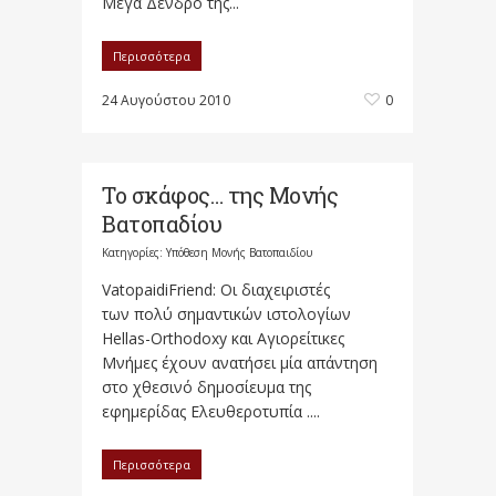
Μέγα Δένδρο της...
Περισσότερα
24 Αυγούστου 2010
0
Το σκάφος… της Μονής
Βατοπαδίου
Κατηγορίες:
Υπόθεση Μονής Βατοπαιδίου
VatopaidiFriend: Οι διαχειριστές
των πολύ σημαντικών ιστολoγίων
Hellas-Orthodoxy και Αγιορείτικες
Μνήμες έχουν ανατήσει μία απάντηση
στο χθεσινό δημοσίευμα της
εφημερίδας Ελευθεροτυπία ....
Περισσότερα