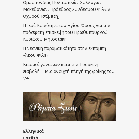
Ομοσπονδίας Πολιτιστικών Συλλόγων
Μακεδόνων, Πρόεδρος Συνδέσμου Φίλων
Οχυρού Ιστίμπεη)
Η Ιερά Κοινότητα του Αγίου Όρους για την
πρόσφατη επίσκεψη του Πρωθυπουργού
Κυριάκου Μητσοτάκη
Η νεανική παραβατικότητα στην εκπομπή
«Άκου Φίλε»
Βιασμοί γυναικών κατά την Τουρκική
εισβολή – Μια ανοιχτή πληγή της φρίκης του
’74
Ελληνικά
English