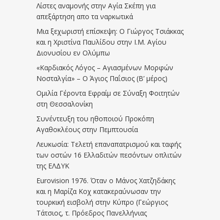
Λίστες αναμονής στην Αγία Σκέπη για
απεξάρτηση απο τα ναρκωτικά
Μια ξεχωριστή επίσκεψη: Ο Γιώργος Τσιάκκας
και η Χριστίνα Παυλίδου στην Ι.Μ. Αγίου
Διονυσίου εν Ολύμπω
«Καρδιακός Λόγος – Αγιασμένων Μορφών
Νοσταλγία» – Ο Άγιος Παΐσιος (Β’ μέρος)
Ομιλία Γέροντα Εφραίμ σε Σύναξη Φοιτητών
στη Θεσσαλονίκη
Συνέντευξη του ηθοποιού Προκόπη
Αγαθοκλέους στην Πεμπτουσία
Λευκωσία: Τελετή επαναπατρισμού και ταφής
των οστών 16 Ελλαδιτών πεσόντων οπλιτών
της ΕΛΔΥΚ
Eurovision 1976. Όταν ο Μάνος Χατζηδάκης
και η Μαρίζα Κοχ κατακεραύνωσαν την
τουρκική εισβολή στην Κύπρο (Γεώργιος
Τάτσιος, τ. Πρόεδρος Πανελλήνιας