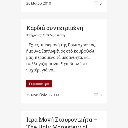
26 Μαΐου 2010
0
Καρδιά συντετριμένη
Κατηγορίες:
Ορθόδοξη πίστη
Εχτές, παραμονή της Πρωτοχρονιάς,
ήμουνα ξαπλωμένος στό κουβούκλι
μας, περασμένα τά μεσάνυχτα, και
συλλογιζόμουνα. Είχα δουλέψει
νυχτέρι γιά νά...
Περισσότερα
19 Νοεμβρίου 2009
0
Ιερα Μονή Σταυρονικήτα –
The Holy Monastery of