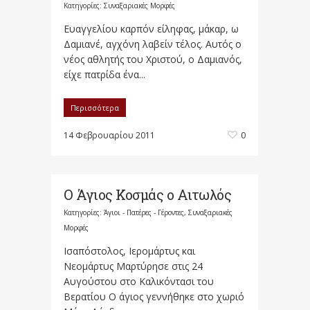
Κατηγορίες:
Συναξαριακές Μορφές
Ευαγγελίου καρπόν είληφας, μάκαρ, ω
Δαμιανέ, αγχόνη λαβείν τέλος. Αυτός ο
νέος αθλητής του Χριστού, ο Δαμιανός,
είχε πατρίδα ένα...
Περισσότερα
14 Φεβρουαρίου 2011
0
Ο Άγιος Κοσμάς ο Αιτωλός
Κατηγορίες:
Άγιοι - Πατέρες - Γέροντες
,
Συναξαριακές
Μορφές
Ισαπόστολος, Ιερομάρτυς και
Νεομάρτυς Μαρτύρησε στις 24
Αυγούστου στο Καλικόντασι του
Βερατίου Ο άγιος γεννήθηκε στο χωριό