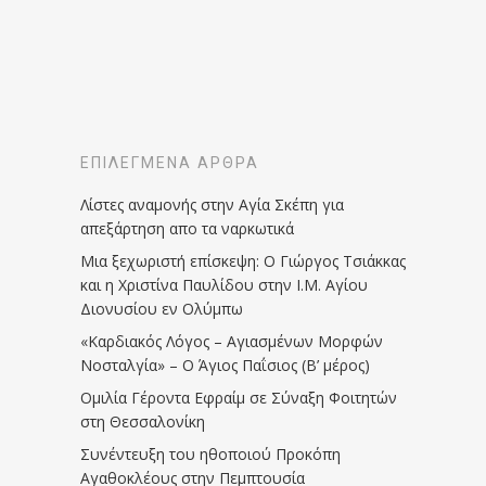
ΕΠΙΛΕΓΜΈΝΑ ΆΡΘΡΑ
Λίστες αναμονής στην Αγία Σκέπη για
απεξάρτηση απο τα ναρκωτικά
Μια ξεχωριστή επίσκεψη: Ο Γιώργος Τσιάκκας
και η Χριστίνα Παυλίδου στην Ι.Μ. Αγίου
Διονυσίου εν Ολύμπω
«Καρδιακός Λόγος – Αγιασμένων Μορφών
Νοσταλγία» – Ο Άγιος Παΐσιος (Β’ μέρος)
Ομιλία Γέροντα Εφραίμ σε Σύναξη Φοιτητών
στη Θεσσαλονίκη
Συνέντευξη του ηθοποιού Προκόπη
Αγαθοκλέους στην Πεμπτουσία