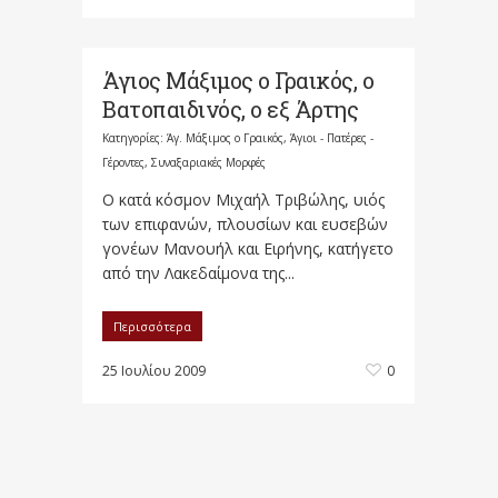
Άγιος Μάξιμος ο Γραικός, ο
Βατοπαιδινός, ο εξ Άρτης
Κατηγορίες:
Άγ. Μάξιμος ο Γραικός
,
Άγιοι - Πατέρες -
Γέροντες
,
Συναξαριακές Μορφές
Ο κατά κόσμον Μιχαήλ Τριβώλης, υιός
των επιφανών, πλουσίων και ευσεβών
γονέων Μανουήλ και Ειρήνης, κατήγετο
από την Λακεδαίμονα της...
Περισσότερα
25 Ιουλίου 2009
0