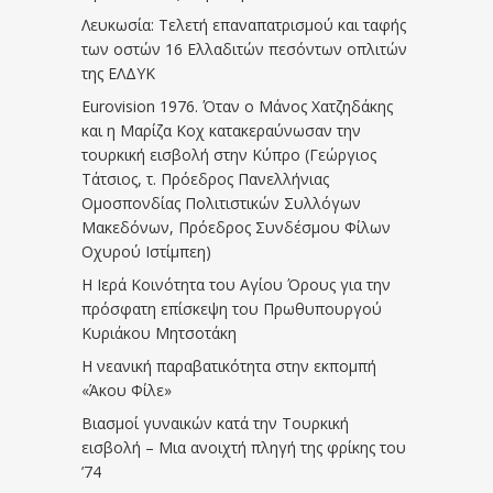
Λευκωσία: Τελετή επαναπατρισμού και ταφής
των οστών 16 Ελλαδιτών πεσόντων οπλιτών
της ΕΛΔΥΚ
Eurovision 1976. Όταν ο Μάνος Χατζηδάκης
και η Μαρίζα Κοχ κατακεραύνωσαν την
τουρκική εισβολή στην Κύπρο (Γεώργιος
Τάτσιος, τ. Πρόεδρος Πανελλήνιας
Ομοσπονδίας Πολιτιστικών Συλλόγων
Μακεδόνων, Πρόεδρος Συνδέσμου Φίλων
Οχυρού Ιστίμπεη)
Η Ιερά Κοινότητα του Αγίου Όρους για την
πρόσφατη επίσκεψη του Πρωθυπουργού
Κυριάκου Μητσοτάκη
Η νεανική παραβατικότητα στην εκπομπή
«Άκου Φίλε»
Βιασμοί γυναικών κατά την Τουρκική
εισβολή – Μια ανοιχτή πληγή της φρίκης του
’74