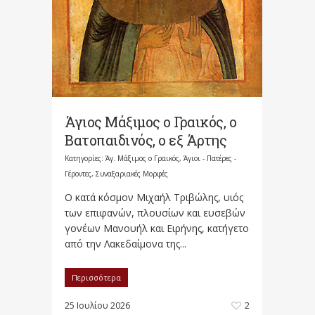
Άγιος Μάξιμος ο Γραικός, ο
Βατοπαιδινός, ο εξ Άρτης
Κατηγορίες:
Άγ. Μάξιμος ο Γραικός
,
Άγιοι - Πατέρες -
Γέροντες
,
Συναξαριακές Μορφές
Ο κατά κόσμον Μιχαήλ Τριβώλης, υιός
των επιφανών, πλουσίων και ευσεβών
γονέων Μανουήλ και Ειρήνης, κατήγετο
από την Λακεδαίμονα της...
Περισσότερα
25 Ιουλίου 2026
2