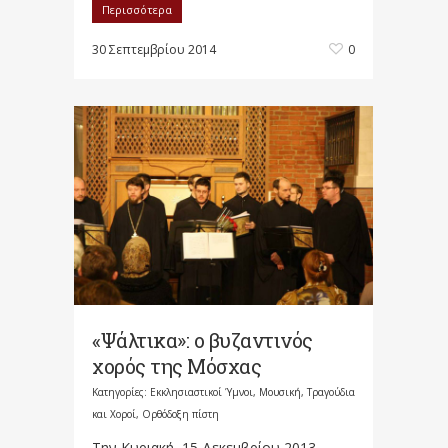
Περισσότερα
30 Σεπτεμβρίου 2014
0
«Ψάλτικα»: ο βυζαντινός
χορός της Μόσχας
Κατηγορίες:
Εκκλησιαστικοί Ύμνοι, Μουσική, Τραγούδια
και Χοροί
,
Ορθόδοξη πίστη
Την Κυριακή, 15 Δεκεμβρίου 2013,