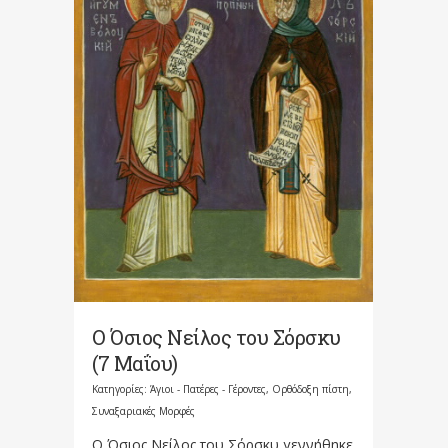
Ο Όσιος Νείλος του Σόρσκυ
(7 Μαΐου)
Κατηγορίες:
Άγιοι - Πατέρες - Γέροντες
,
Ορθόδοξη πίστη
,
Συναξαριακές Μορφές
Ο Όσιος Νείλος του Σόρσκυ γεννήθηκε