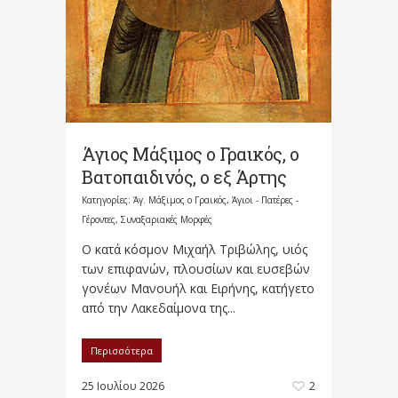
Άγιος Μάξιμος ο Γραικός, ο
Βατοπαιδινός, ο εξ Άρτης
Κατηγορίες:
Άγ. Μάξιμος ο Γραικός
,
Άγιοι - Πατέρες -
Γέροντες
,
Συναξαριακές Μορφές
Ο κατά κόσμον Μιχαήλ Τριβώλης, υιός
των επιφανών, πλουσίων και ευσεβών
γονέων Μανουήλ και Ειρήνης, κατήγετο
από την Λακεδαίμονα της...
Περισσότερα
25 Ιουλίου 2026
2