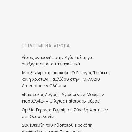
ΕΠΙΛΕΓΜΈΝΑ ΆΡΘΡΑ
Λίστες αναμονής στην Αγία Σκέπη για
απεξάρτηση απο τα ναρκωτικά
Μια ξεχωριστή επίσκεψη: Ο Γιώργος Τσιάκκας
και η Χριστίνα Παυλίδου στην Ι.Μ. Αγίου
Διονυσίου εν Ολύμπω
«Καρδιακός Λόγος – Αγιασμένων Μορφών
Νοσταλγία» – Ο Άγιος Παΐσιος (Β’ μέρος)
Ομιλία Γέροντα Εφραίμ σε Σύναξη Φοιτητών
στη Θεσσαλονίκη
Συνέντευξη του ηθοποιού Προκόπη
Αγαθοκλέους στην Πεμπτουσία