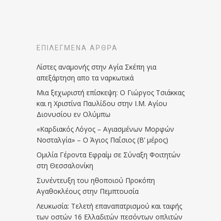
ΕΠΙΛΕΓΜΈΝΑ ΆΡΘΡΑ
Λίστες αναμονής στην Αγία Σκέπη για
απεξάρτηση απο τα ναρκωτικά
Μια ξεχωριστή επίσκεψη: Ο Γιώργος Τσιάκκας
και η Χριστίνα Παυλίδου στην Ι.Μ. Αγίου
Διονυσίου εν Ολύμπω
«Καρδιακός Λόγος – Αγιασμένων Μορφών
Νοσταλγία» – Ο Άγιος Παΐσιος (Β’ μέρος)
Ομιλία Γέροντα Εφραίμ σε Σύναξη Φοιτητών
στη Θεσσαλονίκη
Συνέντευξη του ηθοποιού Προκόπη
Αγαθοκλέους στην Πεμπτουσία
Λευκωσία: Τελετή επαναπατρισμού και ταφής
των οστών 16 Ελλαδιτών πεσόντων οπλιτών