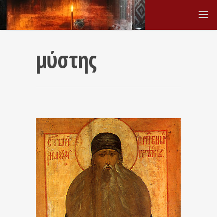
μύστης