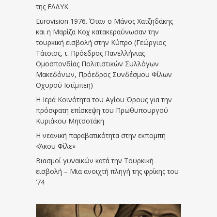
της ΕΛΔΥΚ
Eurovision 1976. Όταν ο Μάνος Χατζηδάκης
και η Μαρίζα Κοχ κατακεραύνωσαν την
τουρκική εισβολή στην Κύπρο (Γεώργιος
Τάτσιος, τ. Πρόεδρος Πανελλήνιας
Ομοσπονδίας Πολιτιστικών Συλλόγων
Μακεδόνων, Πρόεδρος Συνδέσμου Φίλων
Οχυρού Ιστίμπεη)
Η Ιερά Κοινότητα του Αγίου Όρους για την
πρόσφατη επίσκεψη του Πρωθυπουργού
Κυριάκου Μητσοτάκη
Η νεανική παραβατικότητα στην εκπομπή
«Άκου Φίλε»
Βιασμοί γυναικών κατά την Τουρκική
εισβολή – Μια ανοιχτή πληγή της φρίκης του
’74