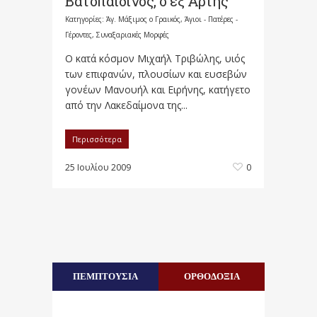
Βατοπαιδινός, ο εξ Άρτης
Κατηγορίες:
Άγ. Μάξιμος ο Γραικός
,
Άγιοι - Πατέρες -
Γέροντες
,
Συναξαριακές Μορφές
Ο κατά κόσμον Μιχαήλ Τριβώλης, υιός
των επιφανών, πλουσίων και ευσεβών
γονέων Μανουήλ και Ειρήνης, κατήγετο
από την Λακεδαίμονα της...
Περισσότερα
25 Ιουλίου 2009
0
ΠΕΜΠΤΟΥΣΙΑ
ΟΡΘΟΔΟΞΙΑ