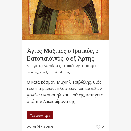
Άγιος Μάξιμος ο Γραικός, ο
Βατοπαιδινός, ο εξ Άρτης
Κατηγορίες:
Άγ. Μάξιμος ο Γραικός
,
Άγιοι - Πατέρες -
Γέροντες
,
Συναξαριακές Μορφές
Ο κατά κόσμον Μιχαήλ Τριβώλης, υιός
των επιφανών, πλουσίων και ευσεβών
γονέων Μανουήλ και Ειρήνης, κατήγετο
από την Λακεδαίμονα της...
Περισσότερα
25 Ιουλίου 2026
2