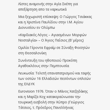
Λίστες αναμονής στην Αγία Σκέπη για
απεξάρτηση απο τα ναρκωτικά
Μια ξεχωριστή επίσκεψη: Ο Γιώργος Τσιάκκας
και η Χριστίνα Παυλίδου στην Ι.Μ. Αγίου
Διονυσίου εν Ολύμπω
«Καρδιακός Λόγος – Αγιασμένων Μορφών
Νοσταλγία» – Ο Άγιος Παΐσιος (Β’ μέρος)
Ομιλία Γέροντα Εφραίμ σε Σύναξη Φοιτητών
στη Θεσσαλονίκη
Συνέντευξη του ηθοποιού Προκόπη
Αγαθοκλέους στην Πεμπτουσία
Λευκωσία: Τελετή επαναπατρισμού και ταφής
των οστών 16 Ελλαδιτών πεσόντων οπλιτών
της ΕΛΔΥΚ
Eurovision 1976. Όταν ο Μάνος Χατζηδάκης
και η Μαρίζα Κοχ κατακεραύνωσαν την
τουρκική εισβολή στην Κύπρο (Γεώργιος
Τάτσιος, τ. Πρόεδρος Πανελλήνιας