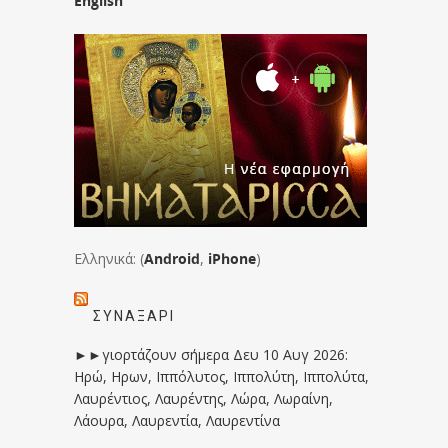
English
Ελληνικά: (
Android
,
iPhone
)
ΣΥΝΑΞΆΡΙ
►►γιορτάζουν σήμερα Δευ 10 Αυγ 2026:
Ηρώ, Ηρων, Ιππόλυτος, Ιππολύτη, Ιππολύτα,
Λαυρέντιος, Λαυρέντης, Λώρα, Λωραίνη,
Λάουρα, Λαυρεντία, Λαυρεντίνα