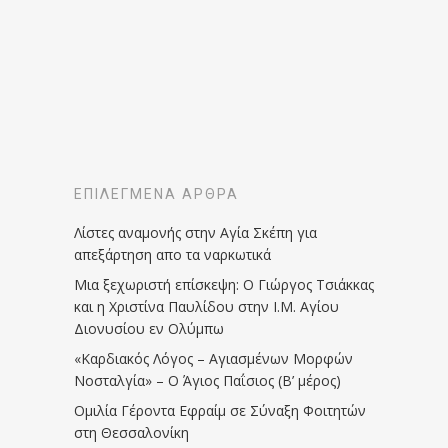
ΕΠΙΛΕΓΜΈΝΑ ΆΡΘΡΑ
Λίστες αναμονής στην Αγία Σκέπη για
απεξάρτηση απο τα ναρκωτικά
Μια ξεχωριστή επίσκεψη: Ο Γιώργος Τσιάκκας
και η Χριστίνα Παυλίδου στην Ι.Μ. Αγίου
Διονυσίου εν Ολύμπω
«Καρδιακός Λόγος – Αγιασμένων Μορφών
Νοσταλγία» – Ο Άγιος Παΐσιος (Β’ μέρος)
Ομιλία Γέροντα Εφραίμ σε Σύναξη Φοιτητών
στη Θεσσαλονίκη