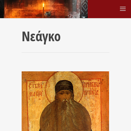
Νεάγκο