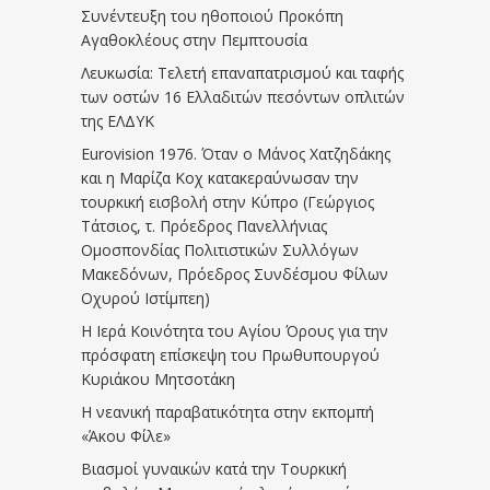
Συνέντευξη του ηθοποιού Προκόπη
Αγαθοκλέους στην Πεμπτουσία
Λευκωσία: Τελετή επαναπατρισμού και ταφής
των οστών 16 Ελλαδιτών πεσόντων οπλιτών
της ΕΛΔΥΚ
Eurovision 1976. Όταν ο Μάνος Χατζηδάκης
και η Μαρίζα Κοχ κατακεραύνωσαν την
τουρκική εισβολή στην Κύπρο (Γεώργιος
Τάτσιος, τ. Πρόεδρος Πανελλήνιας
Ομοσπονδίας Πολιτιστικών Συλλόγων
Μακεδόνων, Πρόεδρος Συνδέσμου Φίλων
Οχυρού Ιστίμπεη)
Η Ιερά Κοινότητα του Αγίου Όρους για την
πρόσφατη επίσκεψη του Πρωθυπουργού
Κυριάκου Μητσοτάκη
Η νεανική παραβατικότητα στην εκπομπή
«Άκου Φίλε»
Βιασμοί γυναικών κατά την Τουρκική