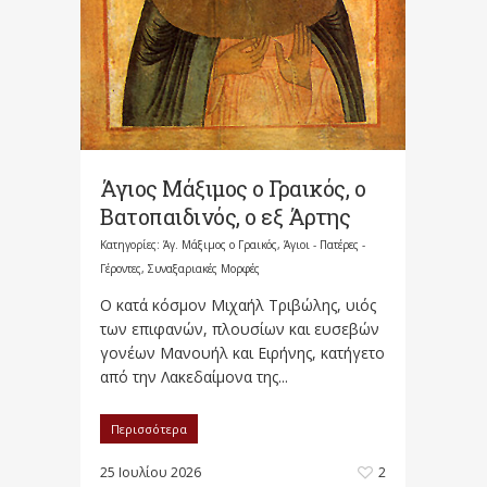
Άγιος Μάξιμος ο Γραικός, ο
Βατοπαιδινός, ο εξ Άρτης
Κατηγορίες:
Άγ. Μάξιμος ο Γραικός
,
Άγιοι - Πατέρες -
Γέροντες
,
Συναξαριακές Μορφές
Ο κατά κόσμον Μιχαήλ Τριβώλης, υιός
των επιφανών, πλουσίων και ευσεβών
γονέων Μανουήλ και Ειρήνης, κατήγετο
από την Λακεδαίμονα της...
Περισσότερα
25 Ιουλίου 2026
2