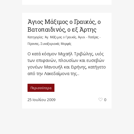
Άγιος Μάξιμος ο Γραικός, ο
Βατοπαιδινός, ο εξ Άρτης
Κατηγορίες:
Άγ. Μάξιμος ο Γραικός
,
Άγιοι - Πατέρες -
Γέροντες
,
Συναξαριακές Μορφές
Ο κατά κόσμον Μιχαήλ Τριβώλης, υιός
των επιφανών, πλουσίων και ευσεβών
γονέων Μανουήλ και Ειρήνης, κατήγετο
από την Λακεδαίμονα της...
Περισσότερα
25 Ιουλίου 2009
0