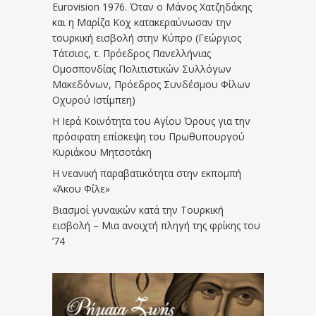
Eurovision 1976. Όταν ο Μάνος Χατζηδάκης
και η Μαρίζα Κοχ κατακεραύνωσαν την
τουρκική εισβολή στην Κύπρο (Γεώργιος
Τάτσιος, τ. Πρόεδρος Πανελλήνιας
Ομοσπονδίας Πολιτιστικών Συλλόγων
Μακεδόνων, Πρόεδρος Συνδέσμου Φίλων
Οχυρού Ιστίμπεη)
Η Ιερά Κοινότητα του Αγίου Όρους για την
πρόσφατη επίσκεψη του Πρωθυπουργού
Κυριάκου Μητσοτάκη
Η νεανική παραβατικότητα στην εκπομπή
«Άκου Φίλε»
Βιασμοί γυναικών κατά την Τουρκική
εισβολή – Μια ανοιχτή πληγή της φρίκης του
’74