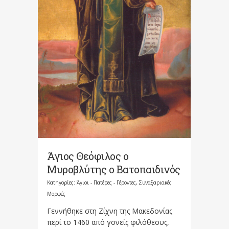
Άγιος Θεόφιλος ο
Μυροβλύτης ο Βατοπαιδινός
Κατηγορίες:
Άγιοι - Πατέρες - Γέροντες
,
Συναξαριακές
Μορφές
Γεννήθηκε στη Ζίχνη της Μακεδονίας
περί το 1460 από γονείς φιλόθεους,