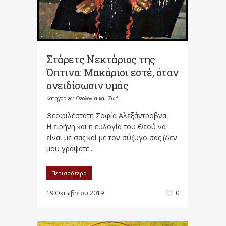
Στάρετς Νεκτάριος της
Όπτινα: Μακάριοι εστέ, όταν
ονειδίσωσιν υμάς
Κατηγορίες:
Θεολογία και Ζωή
Θεοφιλέστατη Σοφία Αλεξάντροβνα
Η ειρήνη και η ευλογία του Θεού να
είναι με σας καί με τον σύζυγο σας (δεν
μου γράψατε...
Περισσότερα
19 Οκτωβρίου 2019
0