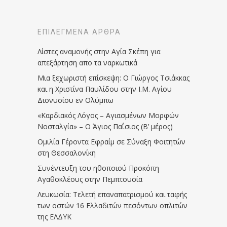
ΕΠΙΛΕΓΜΈΝΑ ΆΡΘΡΑ
Λίστες αναμονής στην Αγία Σκέπη για
απεξάρτηση απο τα ναρκωτικά
Μια ξεχωριστή επίσκεψη: Ο Γιώργος Τσιάκκας
και η Χριστίνα Παυλίδου στην Ι.Μ. Αγίου
Διονυσίου εν Ολύμπω
«Καρδιακός Λόγος – Αγιασμένων Μορφών
Νοσταλγία» – Ο Άγιος Παΐσιος (Β’ μέρος)
Ομιλία Γέροντα Εφραίμ σε Σύναξη Φοιτητών
στη Θεσσαλονίκη
Συνέντευξη του ηθοποιού Προκόπη
Αγαθοκλέους στην Πεμπτουσία
Λευκωσία: Τελετή επαναπατρισμού και ταφής
των οστών 16 Ελλαδιτών πεσόντων οπλιτών
της ΕΛΔΥΚ