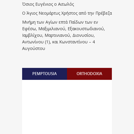
Όσιος Ευγένιος ο Αιτωλός
Ο Άγιος Νεομάρτυς Χρήστος από την Πρέβεζα
Μνήμη των Aγίων επτά Παίδων των εν
Eφέσω, Mαξιμιλιανού, Eξακουστωδιανού,
Iαμβλίχου, Mαρτινιανού, Διονυσίου,
Aντωνίνου (1), και Kωνσταντίνου – 4
Αυγούστου
PEMPTOUSIA
ORTHODOXIA