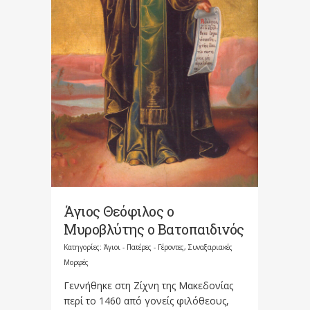
Άγιος Θεόφιλος ο
Μυροβλύτης ο Βατοπαιδινός
Κατηγορίες:
Άγιοι - Πατέρες - Γέροντες
,
Συναξαριακές
Μορφές
Γεννήθηκε στη Ζίχνη της Μακεδονίας
περί το 1460 από γονείς φιλόθεους,