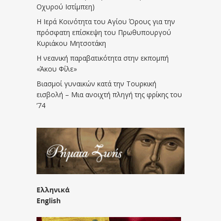
Οχυρού Ιστίμπεη)
Η Ιερά Κοινότητα του Αγίου Όρους για την
πρόσφατη επίσκεψη του Πρωθυπουργού
Κυριάκου Μητσοτάκη
Η νεανική παραβατικότητα στην εκπομπή
«Άκου Φίλε»
Βιασμοί γυναικών κατά την Τουρκική
εισβολή – Μια ανοιχτή πληγή της φρίκης του
’74
Ελληνικά
English