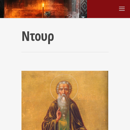
Ντουρ