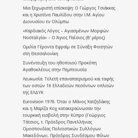
Μια ξεχωριστή επίσκεψη: Ο Γιώργος Τσιάκκας
και η Χριστίνα Παυλίδου στην Ι.Μ. Αγίου
Διονυσίου εν Ολύμπω
«Καρδιακός Λόγος – Αγιασμένων Μορφών
Νοσταλγία» – Ο Άγιος Παΐσιος (Β’ μέρος)
Ομιλία Γέροντα Εφραίμ σε Σύναξη Φοιτητών
στη Θεσσαλονίκη
Συνέντευξη του ηθοποιού Προκόπη
Αγαθοκλέους στην Πεμπτουσία
Λευκωσία: Τελετή επαναπατρισμού και ταφής
των οστών 16 Ελλαδιτών πεσόντων οπλιτών
της ΕΛΔΥΚ
Eurovision 1976. Όταν ο Μάνος Χατζηδάκης
και η Μαρίζα Κοχ κατακεραύνωσαν την
τουρκική εισβολή στην Κύπρο (Γεώργιος
Τάτσιος, τ. Πρόεδρος Πανελλήνιας
Ομοσπονδίας Πολιτιστικών Συλλόγων
Μακεδόνων, Πρόεδρος Συνδέσμου Φίλων