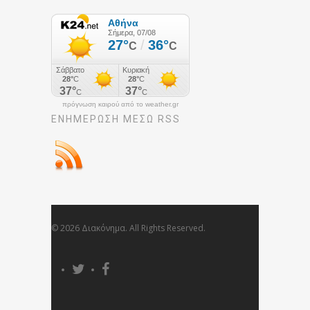
πρόγνωση καιρού από το weather.gr
ΕΝΗΜΈΡΩΣΉ ΜΕΣΩ RSS
© 2026 Διακόνημα. All Rights Reserved.