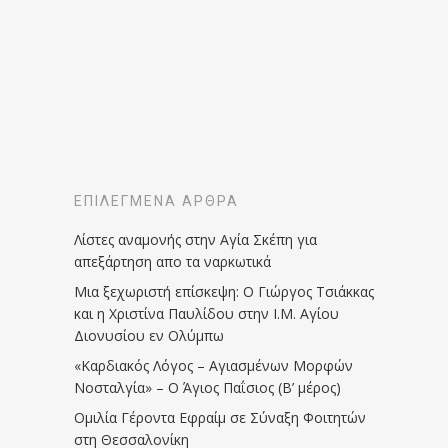
ΕΠΙΛΕΓΜΈΝΑ ΆΡΘΡΑ
Λίστες αναμονής στην Αγία Σκέπη για
απεξάρτηση απο τα ναρκωτικά
Μια ξεχωριστή επίσκεψη: Ο Γιώργος Τσιάκκας
και η Χριστίνα Παυλίδου στην Ι.Μ. Αγίου
Διονυσίου εν Ολύμπω
«Καρδιακός Λόγος – Αγιασμένων Μορφών
Νοσταλγία» – Ο Άγιος Παΐσιος (Β’ μέρος)
Ομιλία Γέροντα Εφραίμ σε Σύναξη Φοιτητών
στη Θεσσαλονίκη