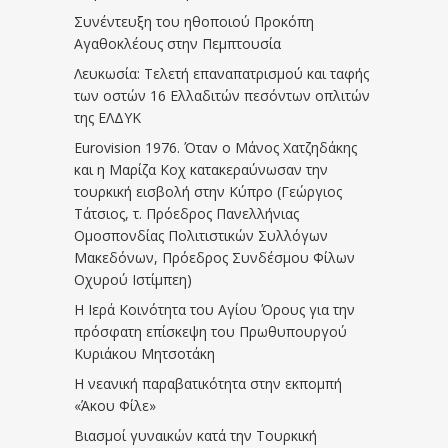
Συνέντευξη του ηθοποιού Προκόπη
Αγαθοκλέους στην Πεμπτουσία
Λευκωσία: Τελετή επαναπατρισμού και ταφής
των οστών 16 Ελλαδιτών πεσόντων οπλιτών
της ΕΛΔΥΚ
Eurovision 1976. Όταν ο Μάνος Χατζηδάκης
και η Μαρίζα Κοχ κατακεραύνωσαν την
τουρκική εισβολή στην Κύπρο (Γεώργιος
Τάτσιος, τ. Πρόεδρος Πανελλήνιας
Ομοσπονδίας Πολιτιστικών Συλλόγων
Μακεδόνων, Πρόεδρος Συνδέσμου Φίλων
Οχυρού Ιστίμπεη)
Η Ιερά Κοινότητα του Αγίου Όρους για την
πρόσφατη επίσκεψη του Πρωθυπουργού
Κυριάκου Μητσοτάκη
Η νεανική παραβατικότητα στην εκπομπή
«Άκου Φίλε»
Βιασμοί γυναικών κατά την Τουρκική