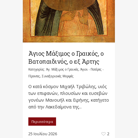
Άγιος Μάξιμος ο Γραικός, ο
Βατοπαιδινός, ο εξ Άρτης
Κατηγορίες:
Άγ. Μάξιμος ο Γραικός
,
Άγιοι - Πατέρες -
Γέροντες
,
Συναξαριακές Μορφές
Ο κατά κόσμον Μιχαήλ Τριβώλης, υιός
των επιφανών, πλουσίων και ευσεβών
γονέων Μανουήλ και Ειρήνης, κατήγετο
από την Λακεδαίμονα της...
Περισσότερα
25 Ιουλίου 2026
2