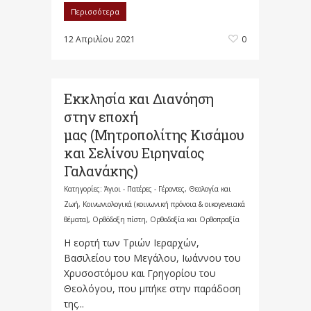
Περισσότερα
12 Απριλίου 2021
0
Εκκλησία και Διανόηση
στην εποχή
μας (Μητροπολίτης Κισάμου
και Σελίνου Ειρηναίος
Γαλανάκης)
Κατηγορίες:
Άγιοι - Πατέρες - Γέροντες
,
Θεολογία και
Ζωή
,
Κοινωνιολογικά (κοινωνική πρόνοια & οικογενειακά
θέματα)
,
Ορθόδοξη πίστη
,
Ορθοδοξία και Ορθοπραξία
Η εορτή των Τριών Ιεραρχών,
Βασιλείου του Μεγάλου, Ιωάννου του
Χρυσοστόμου και Γρηγορίου του
Θεολόγου, που μπήκε στην παράδοση
της...