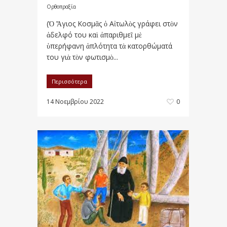
Ορθοπραξία
(Ὁ Ἅγιος Κοσμᾶς ὁ Αἰτωλὸς γράφει στὸν
ἀδελφό του καὶ ἀπαριθμεῖ μὲ
ὑπερήφανη ἁπλότητα τὰ κατορθώματά
του γιὰ τὸν φωτισμὸ...
Περισσότερα
14 Νοεμβρίου 2022
0