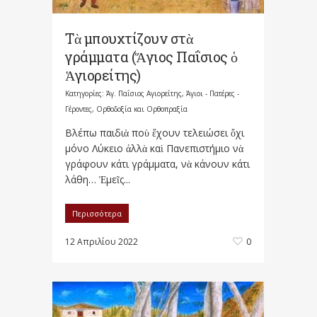
Τὰ μπουχτίζουν στὰ
γράμματα (Ἅγιος Παΐσιος ὁ
Ἁγιορείτης)
Κατηγορίες:
Άγ. Παΐσιος Αγιορείτης
,
Άγιοι - Πατέρες -
Γέροντες
,
Ορθοδοξία και Ορθοπραξία
Βλέπω παιδιὰ ποὺ ἔχουν τελειώσει ὄχι
μόνο Λύκειο ἀλλὰ καὶ Πανεπιστήμιο νὰ
γράφουν κάτι γράμματα, νὰ κάνουν κάτι
λάθη… Ἐμεῖς...
Περισσότερα
12 Απριλίου 2022
0