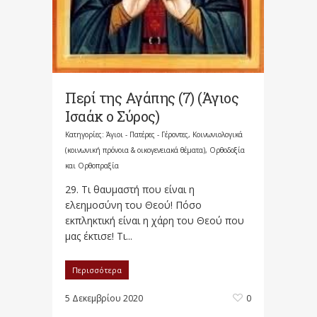
Περί της Αγάπης (7) (Άγιος
Ισαάκ ο Σύρος)
Κατηγορίες:
Άγιοι - Πατέρες - Γέροντες
,
Κοινωνιολογικά
(κοινωνική πρόνοια & οικογενειακά θέματα)
,
Ορθοδοξία
και Ορθοπραξία
29. Τι θαυμαστή που είναι η
ελεημοσύνη του Θεού! Πόσο
εκπληκτική είναι η χάρη του Θεού που
μας έκτισε! Τι...
Περισσότερα
5 Δεκεμβρίου 2020
0