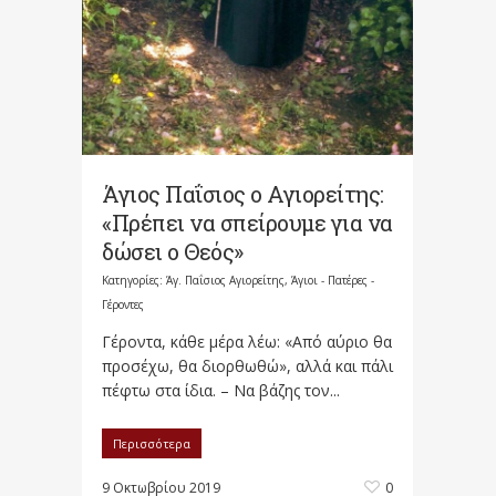
Άγιος Παΐσιος ο Αγιορείτης:
«Πρέπει να σπείρουμε για να
δώσει ο Θεός»
Κατηγορίες:
Άγ. Παΐσιος Αγιορείτης
,
Άγιοι - Πατέρες -
Γέροντες
Γέροντα, κάθε μέρα λέω: «Από αύριο θα
προσέχω, θα διορθωθώ», αλλά και πάλι
πέφτω στα ίδια. – Να βάζης τον...
Περισσότερα
9 Οκτωβρίου 2019
0