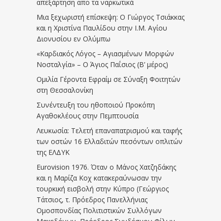
απεξάρτηση απο τα ναρκωτικά
Μια ξεχωριστή επίσκεψη: Ο Γιώργος Τσιάκκας
και η Χριστίνα Παυλίδου στην Ι.Μ. Αγίου
Διονυσίου εν Ολύμπω
«Καρδιακός Λόγος – Αγιασμένων Μορφών
Νοσταλγία» – Ο Άγιος Παΐσιος (Β’ μέρος)
Ομιλία Γέροντα Εφραίμ σε Σύναξη Φοιτητών
στη Θεσσαλονίκη
Συνέντευξη του ηθοποιού Προκόπη
Αγαθοκλέους στην Πεμπτουσία
Λευκωσία: Τελετή επαναπατρισμού και ταφής
των οστών 16 Ελλαδιτών πεσόντων οπλιτών
της ΕΛΔΥΚ
Eurovision 1976. Όταν ο Μάνος Χατζηδάκης
και η Μαρίζα Κοχ κατακεραύνωσαν την
τουρκική εισβολή στην Κύπρο (Γεώργιος
Τάτσιος, τ. Πρόεδρος Πανελλήνιας
Ομοσπονδίας Πολιτιστικών Συλλόγων