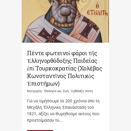
Πέντε φωτεινοὶ φάροι τῆς
Ἑλληνορθόδοξης Παιδείας
ἐπὶ Τουρκοκρατίας (Χολέβας
Κωνσταντῖνος Πολιτικὸς
Ἐπιστήμων)
Κατηγορίες:
Θεολογία και Ζωή
,
Ορθόδοξη πίστη
Γιὰ νὰ τιμήσουμε τὰ 200 χρόνια ἀπὸ τὴ
Μεγάλη Ἑλληνικὴ Ἐπανάσταση τοῦ
1821, ἀξίζει νὰ θυμηθοῦμε αὐτοὺς ποὺ
προετοίμασαν τὸ...