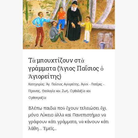
Τὰ μπουχτίζουν στὰ
γράμματα (Ἅγιος Παΐσιος ὁ
Ἁγιορείτης)
Κατηγορίες:
Άγ. Παΐσιος Αγιορείτης
,
Άγιοι - Πατέρες -
Γέροντες
,
Θεολογία και Ζωή
,
Ορθοδοξία και
Ορθοπραξία
Βλέπω παιδιὰ ποὺ ἔχουν τελειώσει ὄχι
μόνο Λύκειο ἀλλὰ καὶ Πανεπιστήμιο νὰ
γράφουν κάτι γράμματα, νὰ κάνουν κάτι
λάθη… Ἐμεῖς...