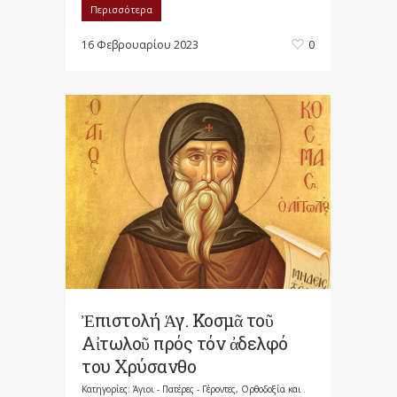
Περισσότερα
16 Φεβρουαρίου 2023
0
Ἐπιστολή Ἁγ. Κοσμᾶ τοῦ
Αἰτωλοῦ πρός τόν ἀδελφό
του Χρύσανθο
Κατηγορίες:
Άγιοι - Πατέρες - Γέροντες
,
Ορθοδοξία και