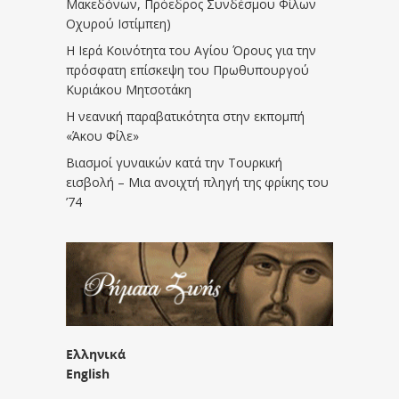
Μακεδόνων, Πρόεδρος Συνδέσμου Φίλων
Οχυρού Ιστίμπεη)
Η Ιερά Κοινότητα του Αγίου Όρους για την
πρόσφατη επίσκεψη του Πρωθυπουργού
Κυριάκου Μητσοτάκη
Η νεανική παραβατικότητα στην εκπομπή
«Άκου Φίλε»
Βιασμοί γυναικών κατά την Τουρκική
εισβολή – Μια ανοιχτή πληγή της φρίκης του
’74
Ελληνικά
English