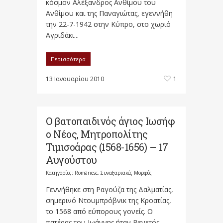
κόσμον Αλέξανδρος Ανθίμου του
Ανθίμου και της Παναγιώτας, εγεννήθη
την 22-7-1942 στην Κύπρο, στο χωριό
Αγριδάκι...
Περισσότερα
13 Ιανουαρίου 2010
1
Ο βατοπαιδινός άγιος Ιωσήφ
ο Νέος, Μητροπολίτης
Τιμισοάρας (1568-1656) – 17
Αυγούστου
Κατηγορίες:
Românesc
,
Συναξαριακές Μορφές
Γεννήθηκε στη Ραγούζα της Δαλματίας,
σημερινό Ντουμπρόβνικ της Κροατίας,
το 1568 από εύπορους γονείς. Ο
πατέρας του Ιωάννης ήταν Βενετός...