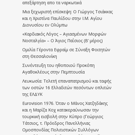
απεξάρτηση απο τα ναρκωτικά
Μια ξεχωριστή επίσκεψη: Ο Γιώργος Τσιάκκας
και η Χριστίνα Παυλίδου στην Ι.Μ. Αγίου
Διονυσίου εν Ολύμπω
«Καρδιακός Λόγος – Αγιασμένων Μορφών
Νοσταλγία» – Ο Άγιος Παΐσιος (Β’ μέρος)
Ομιλία Γέροντα Εφραίμ σε Σύναξη Φοιτητών
στη Θεσσαλονίκη
Συνέντευξη του ηθοποιού Προκόπη
Αγαθοκλέους στην Πεμπτουσία
Λευκωσία: Τελετή επαναπατρισμού και ταφής
των οστών 16 Ελλαδιτών πεσόντων οπλιτών
της ΕΛΔΥΚ
Eurovision 1976. Όταν ο Μάνος Χατζηδάκης
και η Μαρίζα Κοχ κατακεραύνωσαν την
τουρκική εισβολή στην Κύπρο (Γεώργιος
Τάτσιος, τ. Πρόεδρος Πανελλήνιας
Ομοσπονδίας Πολιτιστικών Συλλόγων