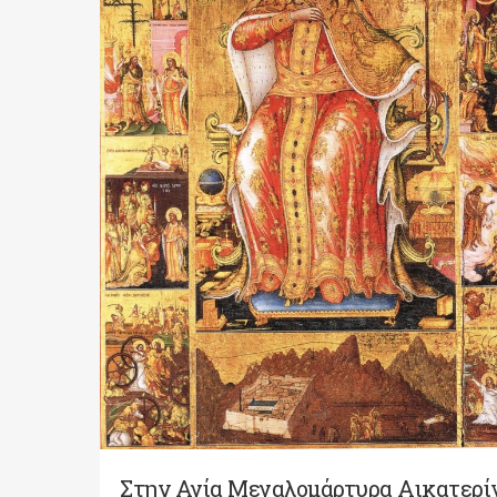
Στην Αγία Μεγαλομάρτυρα Αικατερί