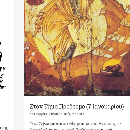
Στον Τίμιο Πρόδρομο (7 Ιανουαρίου)
Κατηγορίες:
Συναξαριακές Μορφές
Του Σεβασμιότατου Μητροπολίτου Αντινόης κ.κ.
 της
Παντελεήμονος «Φωνή βοώντος εν τη ερήμω,