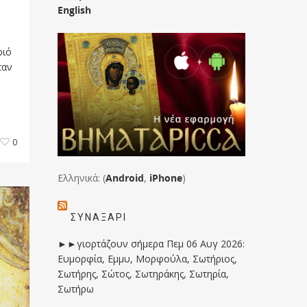
English
ριό
ταν
0
Ελληνικά: (
Android
,
iPhone
)
ΣΥΝΑΞΆΡΙ
►►γιορτάζουν σήμερα Πεμ 06 Αυγ 2026:
Ευμορφία, Εμμυ, Μορφούλα, Σωτήριος,
Σωτήρης, Σώτος, Σωτηράκης, Σωτηρία,
Σωτήρω