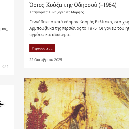
Όσιος Κούξα της Οδησσού (+1964)
Κατηγορίες:
Συναξαριακές Μορφές
Γεννήθηκε ο κατά κόσμον Κοσμάς Βελίτσκο, στο χω
Αρμπουζίνκα της Χερσώνος το 1875. Οι γονείς του ή
μας,
αγρότες και ιδιαίτερα...
Περισσότερα
22 Οκτωβρίου 2025
1