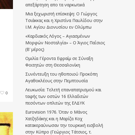
απεξάρτηση απο τα ναρκωτικά
Μια ξεχωριστή επίσκεψη: Ο Γιώργος
Τσιάκκας και η Χριστίνα Παυλίδου στην
Ι.Μ. Αγίου Διονυσίου εν Ολύμπω
«Καρδιακός Λόγος – Αγιασμένων
Μορφών Νοσταλγία» – Ο Άγιος Παΐσιος
(Β’ μέρος)
Ομιλία Γέροντα Εφραίμ σε Σύναξη
Φοιτητών στη Θεσσαλονίκη
Συνέντευξη του ηθοποιού Προκόπη
Αγαθοκλέους στην Πεμπτουσία
Λευκωσία: Τελετή επαναπατρισμού και
0
ταφής των οστών 16 Ελλαδιτών
πεσόντων οπλιτών της ΕΛΔΥΚ
Eurovision 1976. Όταν ο Μάνος
Χατζηδάκης και η Μαρίζα Κοχ
κατακεραύνωσαν την τουρκική εισβολή
στην Κύπρο (Γεώργιος Τάτσιος, τ.