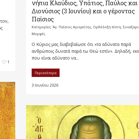
νήπια Κλαύδιος, Υπάτιος, Παύλος και
Διονύσιος (3 Ιουνίου) και ο γέροντας
Παϊσιος
κτον,
Κατηγορίες:
Άγ. Παΐσιος Αγιορείτης
,
Ορθόδοξη πίστη
,
Συναξαρι
ὸς
Μορφές
Ο Κύριος μας διαβεβαίωσε ότι «τα αδύνατα παρά
ανθρώποις δυνατά παρά τω Θεώ εστίν». Δηλαδή, εκε
που είναι αδύνατο να...
1
Περισσότερα
3 Ιουνίου 2026