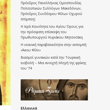
Πρόεδρος Πανελλήνιας Ομοσπονδίας
Πολιτιστικών Συλλόγων Μακεδόνων,
Πρόεδρος Συνδέσμου Φίλων Οχυρού
Ιστίμπεη)
Η Ιερά Κοινότητα του Αγίου Όρους για
την πρόσφατη επίσκεψη του
Πρωθυπουργού Κυριάκου Μητσοτάκη
Η νεανική παραβατικότητα στην εκπομπή
«Άκου Φίλε»
Βιασμοί γυναικών κατά την Τουρκική
εισβολή – Μια ανοιχτή πληγή της φρίκης
του ’74
Ελληνικά