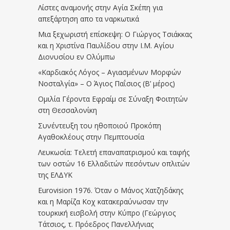
Λίστες αναμονής στην Αγία Σκέπη για
απεξάρτηση απο τα ναρκωτικά
Μια ξεχωριστή επίσκεψη: Ο Γιώργος Τσιάκκας
και η Χριστίνα Παυλίδου στην Ι.Μ. Αγίου
Διονυσίου εν Ολύμπω
«Καρδιακός Λόγος – Αγιασμένων Μορφών
Νοσταλγία» – Ο Άγιος Παΐσιος (Β’ μέρος)
Ομιλία Γέροντα Εφραίμ σε Σύναξη Φοιτητών
στη Θεσσαλονίκη
Συνέντευξη του ηθοποιού Προκόπη
Αγαθοκλέους στην Πεμπτουσία
Λευκωσία: Τελετή επαναπατρισμού και ταφής
των οστών 16 Ελλαδιτών πεσόντων οπλιτών
της ΕΛΔΥΚ
Eurovision 1976. Όταν ο Μάνος Χατζηδάκης
και η Μαρίζα Κοχ κατακεραύνωσαν την
τουρκική εισβολή στην Κύπρο (Γεώργιος
Τάτσιος, τ. Πρόεδρος Πανελλήνιας