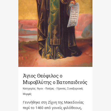
Άγιος Θεόφιλος ο
Μυροβλύτης ο Βατοπαιδινός
Κατηγορίες:
Άγιοι - Πατέρες - Γέροντες
,
Συναξαριακές
Μορφές
Γεννήθηκε στη Ζίχνη της Μακεδονίας
περί το 1460 από γονείς φιλόθεους,