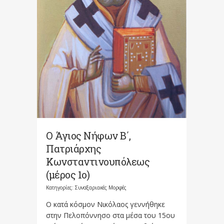
Ο Άγιος Νήφων Β΄,
Πατριάρχης
Κωνσταντινουπόλεως
(μέρος 1ο)
Κατηγορίες:
Συναξαριακές Μορφές
Ο κατά κόσμον Νικόλαος γεννήθηκε
στην Πελοπόννησο στα μέσα του 15ου