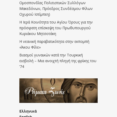
Ομοσπονδίας Πολιτιστικών Συλλόγων
Μακεδόνων, Πρόεδρος Συνδέσμου Φίλων
Οχυρού Ιστίμπεη)
Η Ιερά Κοινότητα του Αγίου Όρους για την
πρόσφατη επίσκεψη του Πρωθυπουργού
Κυριάκου Μητσοτάκη
Η νεανική παραβατικότητα στην εκπομπή
«Άκου Φίλε»
Βιασμοί γυναικών κατά την Τουρκική
εισβολή – Μια ανοιχτή πληγή της φρίκης του
’74
Ελληνικά
English