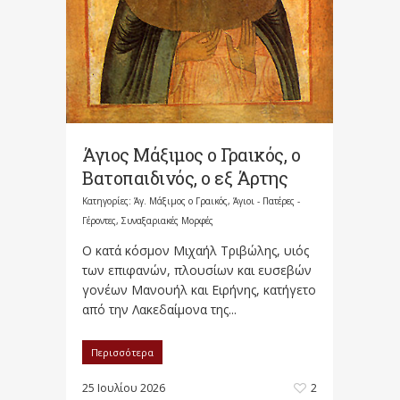
Άγιος Μάξιμος ο Γραικός, ο
Βατοπαιδινός, ο εξ Άρτης
Κατηγορίες:
Άγ. Μάξιμος ο Γραικός
,
Άγιοι - Πατέρες -
Γέροντες
,
Συναξαριακές Μορφές
Ο κατά κόσμον Μιχαήλ Τριβώλης, υιός
των επιφανών, πλουσίων και ευσεβών
γονέων Μανουήλ και Ειρήνης, κατήγετο
από την Λακεδαίμονα της...
Περισσότερα
25 Ιουλίου 2026
2