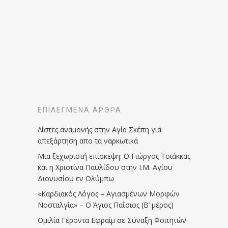
ΕΠΙΛΕΓΜΈΝΑ ΆΡΘΡΑ
Λίστες αναμονής στην Αγία Σκέπη για
απεξάρτηση απο τα ναρκωτικά
Μια ξεχωριστή επίσκεψη: Ο Γιώργος Τσιάκκας
και η Χριστίνα Παυλίδου στην Ι.Μ. Αγίου
Διονυσίου εν Ολύμπω
«Καρδιακός Λόγος – Αγιασμένων Μορφών
Νοσταλγία» – Ο Άγιος Παΐσιος (Β’ μέρος)
Ομιλία Γέροντα Εφραίμ σε Σύναξη Φοιτητών