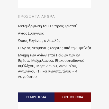
ΠΡΌΣΦΑΤΑ ΆΡΘΡΑ
Μεταμόρφωση του Σωτήρος Χριστού
Άγιος Ευσίγνιος
Όσιος Ευγένιος ο Αιτωλός
Ο Άγιος Νεομάρτυς Χρήστος από την Πρέβεζα
Μνήμη των Aγίων επτά Παίδων των εν
Eφέσω, Mαξιμιλιανού, Eξακουστωδιανού,
Iαμβλίχου, Mαρτινιανού, Διονυσίου,
Aντωνίνου (1), και Kωνσταντίνου – 4
Αυγούστου
PEMPTOUSIA
ORTHODOXIA