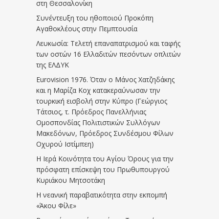
στη Θεσσαλονίκη
Συνέντευξη του ηθοποιού Προκόπη
Αγαθοκλέους στην Πεμπτουσία
Λευκωσία: Τελετή επαναπατρισμού και ταφής
των οστών 16 Ελλαδιτών πεσόντων οπλιτών
της ΕΛΔΥΚ
Eurovision 1976. Όταν ο Μάνος Χατζηδάκης
και η Μαρίζα Κοχ κατακεραύνωσαν την
τουρκική εισβολή στην Κύπρο (Γεώργιος
Τάτσιος, τ. Πρόεδρος Πανελλήνιας
Ομοσπονδίας Πολιτιστικών Συλλόγων
Μακεδόνων, Πρόεδρος Συνδέσμου Φίλων
Οχυρού Ιστίμπεη)
Η Ιερά Κοινότητα του Αγίου Όρους για την
πρόσφατη επίσκεψη του Πρωθυπουργού
Κυριάκου Μητσοτάκη
Η νεανική παραβατικότητα στην εκπομπή
«Άκου Φίλε»