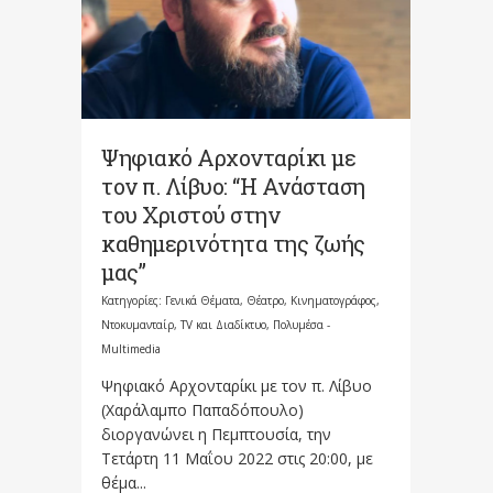
Ψηφιακό Αρχονταρίκι με
τον π. Λίβυο: “H Ανάσταση
του Χριστού στην
καθημερινότητα της ζωής
μας”
Κατηγορίες:
Γενικά Θέματα
,
Θέατρο, Κινηματογράφος,
Ντοκυμανταίρ, TV και Διαδίκτυο
,
Πολυμέσα -
Multimedia
Ψηφιακό Αρχονταρίκι με τον π. Λίβυο
(Χαράλαμπο Παπαδόπουλο)
διοργανώνει η Πεμπτουσία, την
Τετάρτη 11 Μαΐου 2022 στις 20:00, με
θέμα...