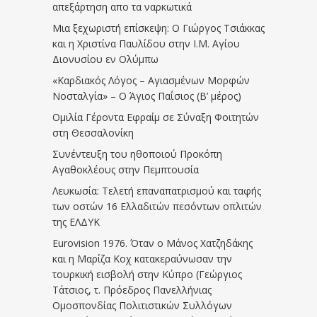
απεξάρτηση απο τα ναρκωτικά
Μια ξεχωριστή επίσκεψη: Ο Γιώργος Τσιάκκας
και η Χριστίνα Παυλίδου στην Ι.Μ. Αγίου
Διονυσίου εν Ολύμπω
«Καρδιακός Λόγος – Αγιασμένων Μορφών
Νοσταλγία» – Ο Άγιος Παΐσιος (Β’ μέρος)
Ομιλία Γέροντα Εφραίμ σε Σύναξη Φοιτητών
στη Θεσσαλονίκη
Συνέντευξη του ηθοποιού Προκόπη
Αγαθοκλέους στην Πεμπτουσία
Λευκωσία: Τελετή επαναπατρισμού και ταφής
των οστών 16 Ελλαδιτών πεσόντων οπλιτών
της ΕΛΔΥΚ
Eurovision 1976. Όταν ο Μάνος Χατζηδάκης
και η Μαρίζα Κοχ κατακεραύνωσαν την
τουρκική εισβολή στην Κύπρο (Γεώργιος
Τάτσιος, τ. Πρόεδρος Πανελλήνιας
Ομοσπονδίας Πολιτιστικών Συλλόγων