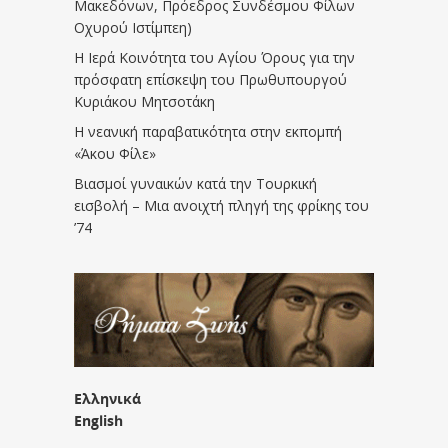
Μακεδόνων, Πρόεδρος Συνδέσμου Φίλων
Οχυρού Ιστίμπεη)
Η Ιερά Κοινότητα του Αγίου Όρους για την
πρόσφατη επίσκεψη του Πρωθυπουργού
Κυριάκου Μητσοτάκη
Η νεανική παραβατικότητα στην εκπομπή
«Άκου Φίλε»
Βιασμοί γυναικών κατά την Τουρκική
εισβολή – Μια ανοιχτή πληγή της φρίκης του
’74
Ελληνικά
English