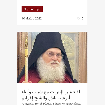
Περισσότερα
10 Μαΐου 2022
0
لقاء عبر الإنترنت مع شباب وأبناء
أبرشية ياش والشيخ إفرايم
Κατηγορίες:
Γενικά Θέματα
,
Θέατρο, Κινηματογράφος,