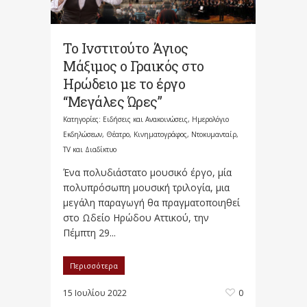
Το Ινστιτούτο Άγιος
Μάξιμος ο Γραικός στο
Ηρώδειο με το έργο
“Μεγάλες Ώρες”
Κατηγορίες:
Ειδήσεις και Ανακοινώσεις
,
Ημερολόγιο
Εκδηλώσεων
,
Θέατρο, Κινηματογράφος, Ντοκυμανταίρ,
TV και Διαδίκτυο
Ένα πολυδιάστατο μουσικό έργο, μία
πολυπρόσωπη μουσική τριλογία, μια
μεγάλη παραγωγή θα πραγματοποιηθεί
στο Ωδείο Ηρώδου Αττικού, την
Πέμπτη 29...
Περισσότερα
15 Ιουλίου 2022
0