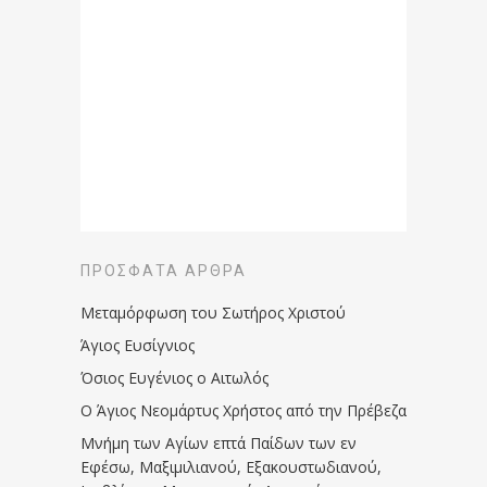
ΠΡΌΣΦΑΤΑ ΆΡΘΡΑ
Μεταμόρφωση του Σωτήρος Χριστού
Άγιος Ευσίγνιος
Όσιος Ευγένιος ο Αιτωλός
Ο Άγιος Νεομάρτυς Χρήστος από την Πρέβεζα
Μνήμη των Aγίων επτά Παίδων των εν
Eφέσω, Mαξιμιλιανού, Eξακουστωδιανού,