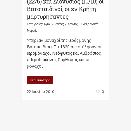
(22/6) και Διονύσιος (10/10) οι
Βατοπαιδινοί, οι εν Κρήτη
μαρτυρήσαντες
Κατηγορίες:
Άγιοι - Πατέρες - Γέροντες
,
Συναξαριακές
Μορφές
Υπήρξαν μοναχοί της ιεράς μονής
Βατοπαιδίου. Το 1820 απεστάλησαν οι
ιερομόναχοι Νεόφυτος και Αμβρόσιος,
ο Ιεροδιάκονος Παρθένιος και οι
μοναχοί...
Περισσότερα
22 Ιουνίου 2010
0