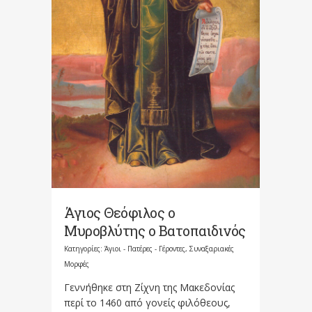
Άγιος Θεόφιλος ο
Μυροβλύτης ο Βατοπαιδινός
Κατηγορίες:
Άγιοι - Πατέρες - Γέροντες
,
Συναξαριακές
Μορφές
Γεννήθηκε στη Ζίχνη της Μακεδονίας
περί το 1460 από γονείς φιλόθεους,