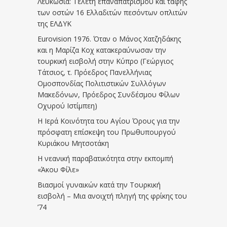
Λευκωσία: Τελετή επαναπατρισμού και ταφής
των οστών 16 Ελλαδιτών πεσόντων οπλιτών
της ΕΛΔΥΚ
Eurovision 1976. Όταν ο Μάνος Χατζηδάκης
και η Μαρίζα Κοχ κατακεραύνωσαν την
τουρκική εισβολή στην Κύπρο (Γεώργιος
Τάτσιος, τ. Πρόεδρος Πανελλήνιας
Ομοσπονδίας Πολιτιστικών Συλλόγων
Μακεδόνων, Πρόεδρος Συνδέσμου Φίλων
Οχυρού Ιστίμπεη)
Η Ιερά Κοινότητα του Αγίου Όρους για την
πρόσφατη επίσκεψη του Πρωθυπουργού
Κυριάκου Μητσοτάκη
Η νεανική παραβατικότητα στην εκπομπή
«Άκου Φίλε»
Βιασμοί γυναικών κατά την Τουρκική
εισβολή – Μια ανοιχτή πληγή της φρίκης του
’74