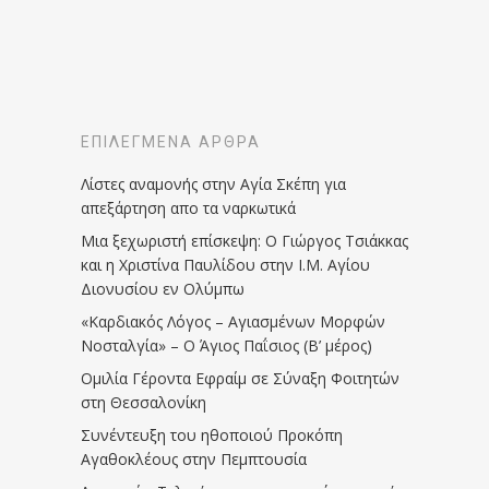
ΕΠΙΛΕΓΜΈΝΑ ΆΡΘΡΑ
Λίστες αναμονής στην Αγία Σκέπη για
απεξάρτηση απο τα ναρκωτικά
Μια ξεχωριστή επίσκεψη: Ο Γιώργος Τσιάκκας
και η Χριστίνα Παυλίδου στην Ι.Μ. Αγίου
Διονυσίου εν Ολύμπω
«Καρδιακός Λόγος – Αγιασμένων Μορφών
Νοσταλγία» – Ο Άγιος Παΐσιος (Β’ μέρος)
Ομιλία Γέροντα Εφραίμ σε Σύναξη Φοιτητών
στη Θεσσαλονίκη
Συνέντευξη του ηθοποιού Προκόπη
Αγαθοκλέους στην Πεμπτουσία