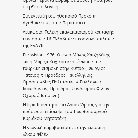
στη Θεσσαλονίκη
Συνέντευξη του ηθοποιού Προκόπη
Αγαθοκλέους στην Πεμπτουσία
Λευκωσία: Τελετή επαναπατρισμού και ταφής
των οστών 16 Ελλαδιτών πεσόντων οπλιτών
της ΕΛΔΥΚ
Eurovision 1976. Όταν ο Μάνος Χατζηδάκης
και η Μαρίζα Κοχ κατακεραύνωσαν την
τουρκική εισβολή στην Κύπρο (Γεώργιος
Τάτσιος, τ. Πρόεδρος Πανελλήνιας
Ομοσπονδίας Πολιτιστικών Συλλόγων
Μακεδόνων, Πρόεδρος Συνδέσμου Φίλων
Οχυρού Ιστίμπεη)
Η Ιερά Κοινότητα του Αγίου Όρους για την
πρόσφατη επίσκεψη του Πρωθυπουργού
Κυριάκου Μητσοτάκη
Η νεανική παραβατικότητα στην εκπομπή
«Άκου Φίλε»