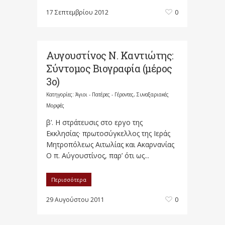
17 Σεπτεμβρίου 2012
0
Αυγουστίνος Ν. Καντιώτης:
Σύντομος Βιογραφία (μέρος
3ο)
Κατηγορίες:
Άγιοι - Πατέρες - Γέροντες
,
Συναξαριακές
Μορφές
β’. Η στράτευσις στο εργο της
Εκκλησίας· πρωτοσύγκελλος της Ιεράς
Μητροπόλεως Αιτωλίας και Ακαρνανίας
Ο π. Αύγουστίνος, παρ’ ότι ως...
Περισσότερα
29 Αυγούστου 2011
0