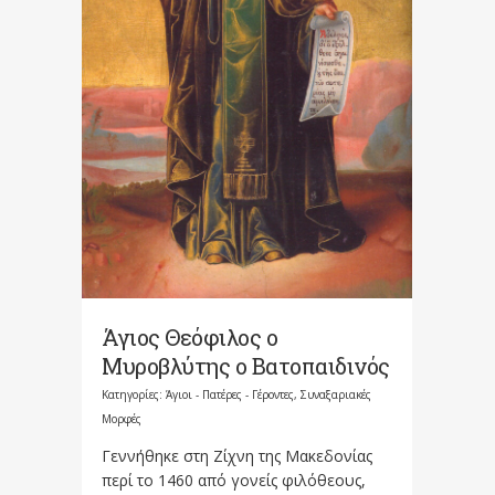
Άγιος Θεόφιλος ο
Μυροβλύτης ο Βατοπαιδινός
Κατηγορίες:
Άγιοι - Πατέρες - Γέροντες
,
Συναξαριακές
Μορφές
Γεννήθηκε στη Ζίχνη της Μακεδονίας
περί το 1460 από γονείς φιλόθεους,