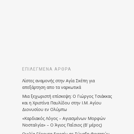
ΕΠΙΛΕΓΜΈΝΑ ΆΡΘΡΑ
Λίστες αναμονής στην Αγία Σκέπη για
απεξάρτηση απο τα ναρκωτικά
Μια ξεχωριστή επίσκεψη: Ο Γιώργος Τσιάκκας
και η Χριστίνα Παυλίδου στην Ι.Μ. Αγίου
Διονυσίου εν Ολύμπω
«Καρδιακός Λόγος – Αγιασμένων Μορφών
Νοσταλγία» – Ο Άγιος Παΐσιος (Β’ μέρος)
Ομιλία Γέροντα Εφραίμ σε Σύναξη Φοιτητών