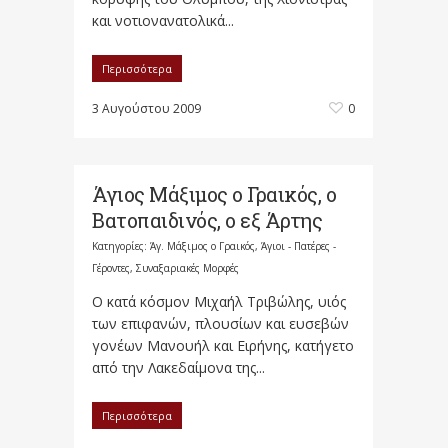
και νοτιονανατολικά...
Περισσότερα
3 Αυγούστου 2009
0
Άγιος Μάξιμος ο Γραικός, ο
Βατοπαιδινός, ο εξ Άρτης
Κατηγορίες:
Άγ. Μάξιμος ο Γραικός
,
Άγιοι - Πατέρες -
Γέροντες
,
Συναξαριακές Μορφές
Ο κατά κόσμον Μιχαήλ Τριβώλης, υιός
των επιφανών, πλουσίων και ευσεβών
γονέων Μανουήλ και Ειρήνης, κατήγετο
από την Λακεδαίμονα της...
Περισσότερα