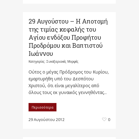
29 Αυγούστου – Η Aποτομή
της τιμίας κεφαλής του
Aγίου ενδόξου Προφήτου
Προδρόμου και Bαπτιστού
Iωάννου
Κατηγορίες:
Συναξαριακές Μορφές
Oύτος ο μέγας Πρόδρομος του Kυρίου,
εμαρτυρήθη υπό του Δεσπότου
Xριστού, ότι είναι μεγαλίτερος από
όλους τους εκ γυναικός γεννηθέντας...
Περισσότερα
29 Αυγούστου 2012
0