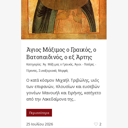
Άγιος Μάξιμος ο Γραικός, ο
Βατοπαιδινός, ο εξ Άρτης
Κατηγορίες:
Άγ. Μάξιμος ο Γραικός
,
Άγιοι - Πατέρες -
Γέροντες
,
Συναξαριακές Μορφές
Ο κατά κόσμον Μιχαήλ Τριβώλης, υιός
των επιφανών, πλουσίων και ευσεβών
γονέων Μανουήλ και Ειρήνης, κατήγετο
από την Λακεδαίμονα της...
Περισσότερα
25 Ιουλίου 2026
2