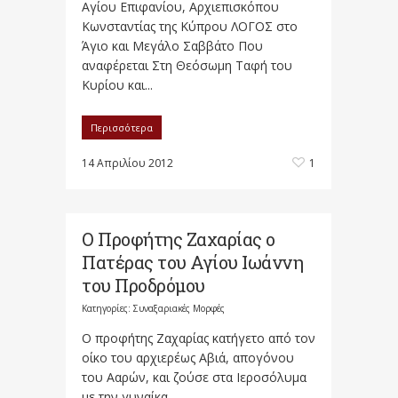
Αγίου Επιφανίου, Αρχιεπισκόπου
Κωνσταντίας της Κύπρου ΛΟΓΟΣ στο
Άγιο και Μεγάλο Σαββάτο Που
αναφέρεται Στη Θεόσωμη Ταφή του
Κυρίου και...
Περισσότερα
14 Απριλίου 2012
1
Ο Προφήτης Ζαχαρίας ο
Πατέρας του Αγίου Ιωάννη
του Προδρόμου
Κατηγορίες:
Συναξαριακές Μορφές
Ο προφήτης Ζαχαρίας κατήγετο από τον
οίκο του αρχιερέως Αβιά, απογόνου
του Ααρών, και ζούσε στα Ιεροσόλυμα
με την γυναίκα...