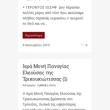
+ ΓΕΡΟΝΤΟΣ ΙΩΣΗΦ Δεν πέρασαν
πολλές μέρες από τότε που ακούσαμε
πλήθος στρατιάς ουρανίου ν’ ανυμνεί
το Θεό και να...
Περισσότερα
6 Ιανουαρίου 2010
0
Ιερά Μονή Παναγίας
Ελεούσας της
Τρικουκιώτισσας (1)
Κατηγορίες:
Ορθόδοξη πίστη
Η Ιερά Μονή Παναγίας Ελεούσας της
Τρικουκιώτισσας βρίσκεται στο
Τρόοδος, δυτικά της υψηλότερης
κορυφής του Ολύμπου, της Χιονίστρας