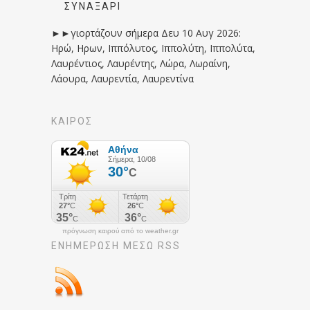
ΣΥΝΑΞΆΡΙ
►►γιορτάζουν σήμερα Δευ 10 Αυγ 2026:
Ηρώ, Ηρων, Ιππόλυτος, Ιππολύτη, Ιππολύτα,
Λαυρέντιος, Λαυρέντης, Λώρα, Λωραίνη,
Λάουρα, Λαυρεντία, Λαυρεντίνα
ΚΑΙΡΟΣ
πρόγνωση καιρού από το weather.gr
ΕΝΗΜΈΡΩΣΉ ΜΕΣΩ RSS