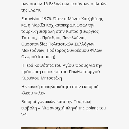
των οστών 16 Ελλαδιτών πεσόντων οπλιτών
της ΕΛΔΥΚ
Eurovision 1976. Όταν ο Μάνος Χατζηδάκης
και η Μαρίζα Κοχ κατακεραύνωσαν την
τουρκική εισβολή στην Κύπρο (Γεώργιος
Τάτσιος, τ. Πρόεδρος Πανελλήνιας
Ομοσπονδίας Πολιτιστικών Συλλόγων
Μακεδόνων, Πρόεδρος Συνδέσμου Φίλων
Οχυρού Ιστίμπεη)
Η Ιερά Κοινότητα του Αγίου Όρους για την
πρόσφατη επίσκεψη του Πρωθυπουργού
Κυριάκου Μητσοτάκη
Η νεανική παραβατικότητα στην εκπομπή
«Άκου Φίλε»
Βιασμοί γυναικών κατά την Τουρκική
εισβολή – Μια ανοιχτή πληγή της φρίκης του
’74