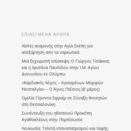
ΕΠΙΛΕΓΜΈΝΑ ΆΡΘΡΑ
Λίστες αναμονής στην Αγία Σκέπη για
απεξάρτηση απο τα ναρκωτικά
Μια ξεχωριστή επίσκεψη: Ο Γιώργος Τσιάκκας
και η Χριστίνα Παυλίδου στην Ι.Μ. Αγίου
Διονυσίου εν Ολύμπω
«Καρδιακός Λόγος – Αγιασμένων Μορφών
Νοσταλγία» – Ο Άγιος Παΐσιος (Β’ μέρος)
Ομιλία Γέροντα Εφραίμ σε Σύναξη Φοιτητών
στη Θεσσαλονίκη
Συνέντευξη του ηθοποιού Προκόπη
Αγαθοκλέους στην Πεμπτουσία
Λευκωσία: Τελετή επαναπατρισμού και ταφής