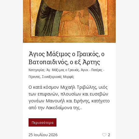
Άγιος Μάξιμος ο Γραικός, ο
Βατοπαιδινός, ο εξ Άρτης
Κατηγορίες:
Άγ. Μάξιμος ο Γραικός
,
Άγιοι - Πατέρες -
Γέροντες
,
Συναξαριακές Μορφές
Ο κατά κόσμον Μιχαήλ Τριβώλης, υιός
των επιφανών, πλουσίων και ευσεβών
γονέων Μανουήλ και Ειρήνης, κατήγετο
από την Λακεδαίμονα της...
Περισσότερα
25 Ιουλίου 2026
2