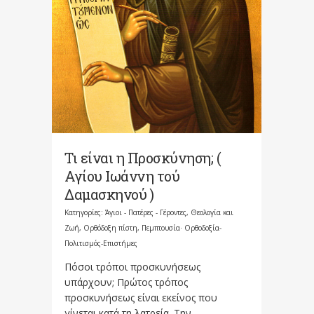
Τι είναι η Προσκύνηση; (
Αγίου Ιωάννη τού
Δαμασκηνού )
Κατηγορίες:
Άγιοι - Πατέρες - Γέροντες
,
Θεολογία και
Ζωή
,
Ορθόδοξη πίστη
,
Πεμπτουσία· Ορθοδοξία-
Πολιτισμός-Επιστήμες
Πόσοι τρόποι προσκυνήσεως
υπάρχουν; Πρώτος τρόπος
προσκυνήσεως είναι εκείνος που
γίνεται κατά τη λατρεία. Την