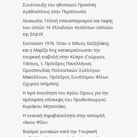
Συνέντευξη του ηθοποιού Προκόπη
Αγαθοκλέους στην Πεμπτουσία
Λευκωσία: Τελετή επαναπατρισμού και ταφής
των οστών 16 Ελλαδιτών πεσόντων οπλιτών
της ΕΛΔΥΚ
Eurovision 1976. Όταν ο Μάνος Χατζηδάκης
και η Μαρίζα Κοχ κατακεραύνωσαν την
τουρκική εισβολή στην Κύπρο (Γεώργιος
Τάτσιος, τ. Πρόεδρος Πανελλήνιας
Ομοσπονδίας Πολιτιστικών Συλλόγων
Μακεδόνων, Πρόεδρος Συνδέσμου Φίλων
Οχυρού Ιστίμπεη)
Η Ιερά Κοινότητα του Αγίου Όρους για την
πρόσφατη επίσκεψη του Πρωθυπουργού
Κυριάκου Μητσοτάκη
Η νεανική παραβατικότητα στην εκπομπή
«Άκου Φίλε»
Βιασμοί γυναικών κατά την Τουρκική