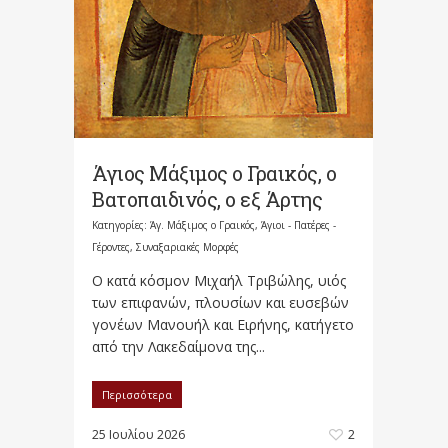
Άγιος Μάξιμος ο Γραικός, ο
Βατοπαιδινός, ο εξ Άρτης
Κατηγορίες:
Άγ. Μάξιμος ο Γραικός
,
Άγιοι - Πατέρες -
Γέροντες
,
Συναξαριακές Μορφές
Ο κατά κόσμον Μιχαήλ Τριβώλης, υιός
των επιφανών, πλουσίων και ευσεβών
γονέων Μανουήλ και Ειρήνης, κατήγετο
από την Λακεδαίμονα της...
Περισσότερα
25 Ιουλίου 2026
2