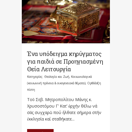
Ένα υπόδειγμα κηρύγματος
για παιδιά σε Προηγιασμένη
Θεία Λειτουργία
Κατηγορίες:
Θεολογία και Ζωή
,
Κοινωνιολογικά
(κοινωνική πρόνοια & οικογενειακά θέματα)
,
Ορθόδοξη
πίστη
Τοῦ Σεβ. Μητροπολίτου Μάνης κ.
Χρυσοστόμου Γ’ Κατ’ ἀρχήν θέλω νά
σᾶς συγχαρῶ πού ἤλθατε σήμερα στήν
ἐκκλησία καί σταθήκατε...