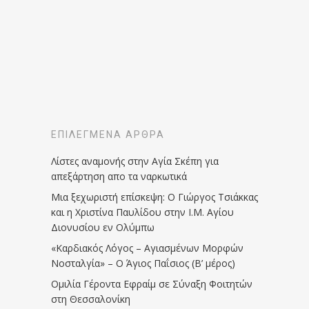
ΕΠΙΛΕΓΜΈΝΑ ΆΡΘΡΑ
Λίστες αναμονής στην Αγία Σκέπη για
απεξάρτηση απο τα ναρκωτικά
Μια ξεχωριστή επίσκεψη: Ο Γιώργος Τσιάκκας
και η Χριστίνα Παυλίδου στην Ι.Μ. Αγίου
Διονυσίου εν Ολύμπω
«Καρδιακός Λόγος – Αγιασμένων Μορφών
Νοσταλγία» – Ο Άγιος Παΐσιος (Β’ μέρος)
Ομιλία Γέροντα Εφραίμ σε Σύναξη Φοιτητών
στη Θεσσαλονίκη