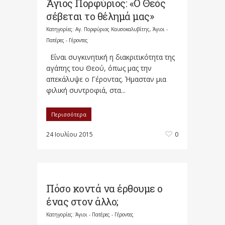
Άγιος Πορφύριος: «Ο Θεός
σέβεται το θέλημά μας»
Κατηγορίες:
Αγ. Πορφύριος Καυσοκαλυβίτης
,
Άγιοι -
Πατέρες - Γέροντες
Είναι συγκινητική η διακριτικότητα της
αγάπης του Θεού, όπως μας την
απεκάλυψε ο Γέροντας. Ήμασταν μια
φιλική συντροφιά, στα...
Περισσότερα
24 Ιουλίου 2015
0
Πόσο κοντά να έρθουμε ο
ένας στον άλλο;
Κατηγορίες:
Άγιοι - Πατέρες - Γέροντες