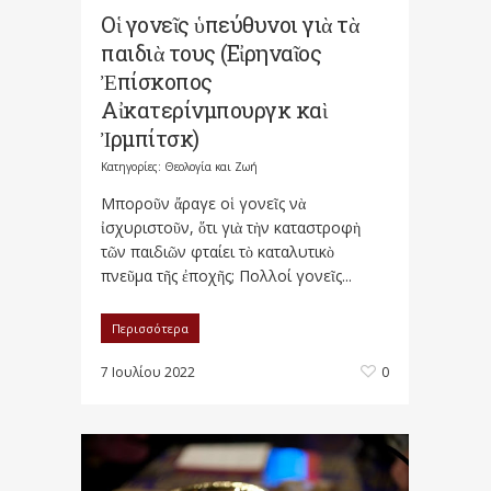
Οἱ γονεῖς ὑπεύθυνοι γιὰ τὰ
παιδιὰ τους (Εἰρηναῖος
Ἐπίσκοπος
Αἰκατερίνμπουργκ καὶ
Ἰρμπίτσκ)
Κατηγορίες:
Θεολογία και Ζωή
Μποροῦν ἄραγε οἱ γονεῖς νὰ
ἰσχυριστοῦν, ὅτι γιὰ τὴν καταστροφὴ
τῶν παιδιῶν φταίει τὸ καταλυτικὸ
πνεῦμα τῆς ἐποχῆς; Πολλοί γονεῖς...
Περισσότερα
7 Ιουλίου 2022
0