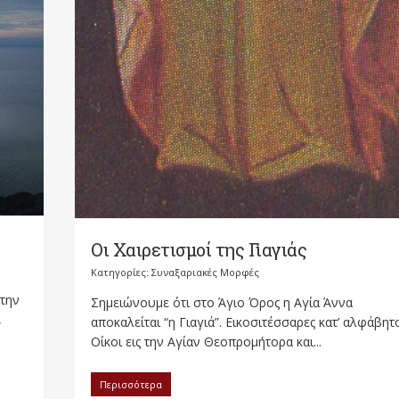
Οι Χαιρετισμοί της Γιαγιάς
Κατηγορίες:
Συναξαριακές Μορφές
στην
Σημειώνουμε ότι στο Άγιο Όρος η Αγία Άννα
,
αποκαλείται “η Γιαγιά”. Εικοσιτέσσαρες κατ’ αλφάβητ
Οίκοι εις την Αγίαν Θεοπρομήτορα και...
Περισσότερα