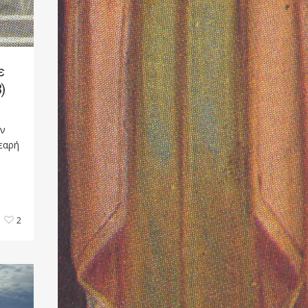
ε
)
αν
νεαρή
2