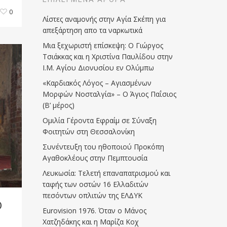
0
Λίστες αναμονής στην Αγία Σκέπη για
απεξάρτηση απο τα ναρκωτικά
Μια ξεχωριστή επίσκεψη: Ο Γιώργος
Τσιάκκας και η Χριστίνα Παυλίδου στην
Ι.Μ. Αγίου Διονυσίου εν Ολύμπω
«Καρδιακός Λόγος – Αγιασμένων
Μορφών Νοσταλγία» – Ο Άγιος Παΐσιος
(Β’ μέρος)
Ομιλία Γέροντα Εφραίμ σε Σύναξη
Φοιτητών στη Θεσσαλονίκη
Συνέντευξη του ηθοποιού Προκόπη
Αγαθοκλέους στην Πεμπτουσία
Λευκωσία: Τελετή επαναπατρισμού και
ταφής των οστών 16 Ελλαδιτών
πεσόντων οπλιτών της ΕΛΔΥΚ
Ο
Eurovision 1976. Όταν ο Μάνος
Χατζηδάκης και η Μαρίζα Κοχ