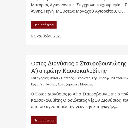
Μακάριος Αγιαννανίτης. Σύγχρονη τοιχογραφία Ι. Σ.
Άννης. Πηγή: Μωυσέως Μοναχού Αγιορείτου, Οι...
Περισσότερα
6 Οκτωβρίου 2025
Ὀσιος Διονύσιος ο Σταυροβουνιώτης 
Α’) ο πρώην Καυσοκαλυβίτης
Κατηγορίες:
Άγιοι - Πατέρες - Γέροντες
,
Γέρ. Ιωσήφ Βατοπαιδιν
Έργα Γέρ. Ιωσήφ
,
Συναξαριακές Μορφές
O Ὀσιος Διονύσιος (ο Α’) ο Σταυροβουνιώτης ο πρ
Καυσοκαλυβίτης Ο οσιώτατος γέρων Διονύσιος, το
οποίου αγνοούμεν την νεανικήν καταγωγήν,...
Περισσότερα