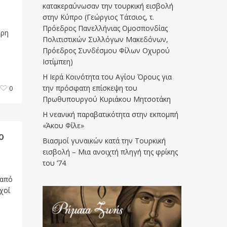
κατακεραύνωσαν την τουρκική εισβολή
στην Κύπρο (Γεώργιος Τάτσιος, τ.
Πρόεδρος Πανελλήνιας Ομοσπονδίας
ερη
Πολιτιστικών Συλλόγων Μακεδόνων,
Πρόεδρος Συνδέσμου Φίλων Οχυρού
Ιστίμπεη)
Η Ιερά Κοινότητα του Αγίου Όρους για
την πρόσφατη επίσκεψη του
0
Πρωθυπουργού Κυριάκου Μητσοτάκη
Η νεανική παραβατικότητα στην εκπομπή
«Άκου Φίλε»
ο
Βιασμοί γυναικών κατά την Τουρκική
εισβολή – Μια ανοιχτή πληγή της φρίκης
του ’74
 από
χοί