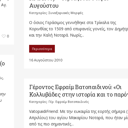
Αυγούστου
 Αγ.
Κατηγορίες:
Συναξαριακές Μορφές
Ο όσιος Γεράσιμος γεννήθηκε στα Τρίκαλα της
Κορινθίας το 1509 από επιφανείς γονείς, τον Δημήτ
και την Καλή Νοταρά. Νωρίς...
0
Περισσότερα
16 Αυγούστου 2010
(ο
ός
,
Γέροντος Εφραίμ Βατοπαιδινού: «Οι
Κολλυβάδες στην ιστορία και το παρό
ώην
υ
Κατηγορίες:
Γέρ. Εφραίμ Βατοπαιδινός
VatopaidiFriend: Με την ευκαιρία της εορτής σήμερα 
Απριλίου) του αγίου Μακαρίου Νοταρά, που ήταν μί
από τις πιο σημαντικές...