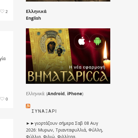
Ελληνικά
2
English
γία
Ελληνικά: (
Android
,
iPhone
)
0
ΣΥΝΑΞΆΡΙ
►►γιορτάζουν σήμερα Σαβ 08 Αυγ
2026: Μυρων, Τριανταφυλλιά, Φύλλη,
Φύλλια, Φιλιώ, Φιλλίτσα,