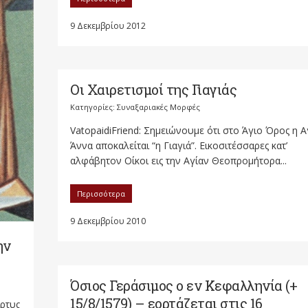
9 Δεκεμβρίου 2012
Οι Χαιρετισμοί της Γιαγιάς
Κατηγορίες:
Συναξαριακές Μορφές
VatopaidiFriend: Σημειώνουμε ότι στο Άγιο Όρος η Α
Άννα αποκαλείται “η Γιαγιά”. Εικοσιτέσσαρες κατ’
αλφάβητον Οίκοι εις την Αγίαν Θεοπρομήτορα...
Περισσότερα
9 Δεκεμβρίου 2010
ην
Όσιος Γεράσιμος ο εν Κεφαλληνία (+
15/8/1579) – εορτάζεται στις 16
ρτυς