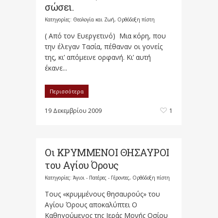
σώσει.
Κατηγορίες:
Θεολογία και Ζωή
,
Ορθόδοξη πίστη
( Από τον Ευεργετινό) Μια κόρη, που
την έλεγαν Τασία, πέθαναν οι γονείς
της, κι’ απόμεινε ορφανή. Κι’ αυτή
έκανε...
Περισσότερα
19 Δεκεμβρίου 2009
1
Οι ΚΡΥΜΜΕΝΟΙ ΘΗΣΑΥΡΟΙ
του Αγίου Όρους
Κατηγορίες:
Άγιοι - Πατέρες - Γέροντες
,
Ορθόδοξη πίστη
Τους «κρυμμένους θησαυρούς» του
Αγίου Όρους αποκαλύπτει Ο
Καθηγούμενος της Ιεράς Μονής Οσίου