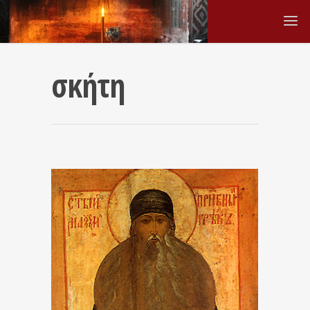
σκήτη