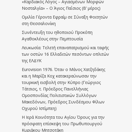
«Καρδιακός Λόγος – Αγιασμένων Μορφών
Νοσταλγία» – Ο Άγιος Παΐσιος (Β’ μέρος)
Ομιλία Γέροντα Εφραίμ σε Σύναξη Φοιτητών
στη Θεσσαλονίκη
Συνέντευξη του ηθοποιού Προκόπη
Αγαθοκλέους στην Πεμπτουσία
Λευκωσία: Τελετή επαναπατρισμού και ταφής
των οστών 16 Ελλαδιτών πεσόντων οπλιτών
της ΕΛΔΥΚ
Eurovision 1976. Όταν ο Μάνος Χατζηδάκης
και η Μαρίζα Κοχ κατακεραύνωσαν την
τουρκική εισβολή στην Κύπρο (Γεώργιος
Τάτσιος, τ. Πρόεδρος Πανελλήνιας
Ομοσπονδίας Πολιτιστικών Συλλόγων
Μακεδόνων, Πρόεδρος Συνδέσμου Φίλων
Οχυρού Ιστίμπεη)
Η Ιερά Κοινότητα του Αγίου Όρους για την
πρόσφατη επίσκεψη του Πρωθυπουργού
Κυριάκου Μητσοτάκη