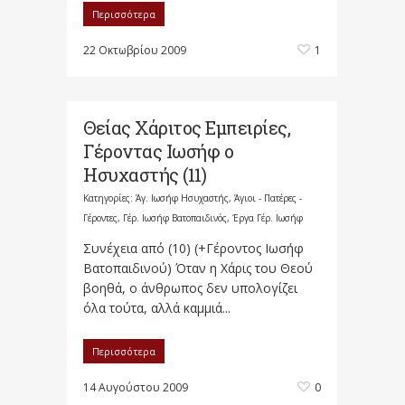
Περισσότερα
22 Οκτωβρίου 2009
1
Θείας Χάριτος Εμπειρίες,
Γέροντας Ιωσήφ ο
Ησυχαστής (11)
Κατηγορίες:
Άγ. Ιωσήφ Ησυχαστής
,
Άγιοι - Πατέρες -
Γέροντες
,
Γέρ. Ιωσήφ Βατοπαιδινός
,
Έργα Γέρ. Ιωσήφ
Συνέχεια από (10) (+Γέροντος Ιωσήφ
Βατοπαιδινού) Όταν η Χάρις του Θεού
βοηθά, ο άνθρωπος δεν υπολογίζει
όλα τούτα, αλλά καμμιά...
Περισσότερα
14 Αυγούστου 2009
0