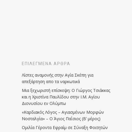
ΕΠΙΛΕΓΜΈΝΑ ΆΡΘΡΑ
Λίστες αναμονής στην Αγία Σκέπη για
απεξάρτηση απο τα ναρκωτικά
Μια ξεχωριστή επίσκεψη: Ο Γιώργος Τσιάκκας
και η Χριστίνα Παυλίδου στην Ι.Μ. Αγίου
Διονυσίου εν Ολύμπω
«Καρδιακός Λόγος – Αγιασμένων Μορφών
Νοσταλγία» – Ο Άγιος Παΐσιος (Β’ μέρος)
Ομιλία Γέροντα Εφραίμ σε Σύναξη Φοιτητών