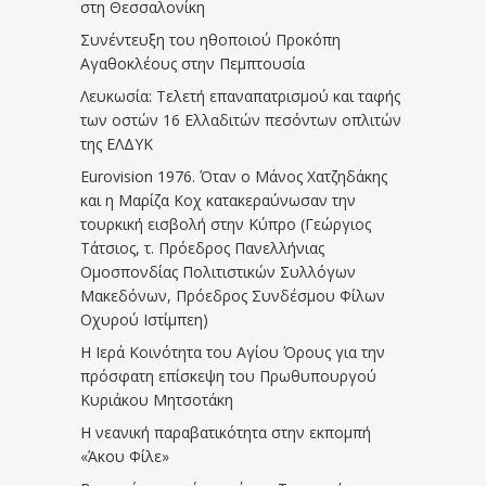
στη Θεσσαλονίκη
Συνέντευξη του ηθοποιού Προκόπη
Αγαθοκλέους στην Πεμπτουσία
Λευκωσία: Τελετή επαναπατρισμού και ταφής
των οστών 16 Ελλαδιτών πεσόντων οπλιτών
της ΕΛΔΥΚ
Eurovision 1976. Όταν ο Μάνος Χατζηδάκης
και η Μαρίζα Κοχ κατακεραύνωσαν την
τουρκική εισβολή στην Κύπρο (Γεώργιος
Τάτσιος, τ. Πρόεδρος Πανελλήνιας
Ομοσπονδίας Πολιτιστικών Συλλόγων
Μακεδόνων, Πρόεδρος Συνδέσμου Φίλων
Οχυρού Ιστίμπεη)
Η Ιερά Κοινότητα του Αγίου Όρους για την
πρόσφατη επίσκεψη του Πρωθυπουργού
Κυριάκου Μητσοτάκη
Η νεανική παραβατικότητα στην εκπομπή
«Άκου Φίλε»