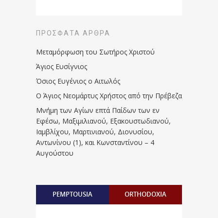
ΠΡΌΣΦΑΤΑ ΆΡΘΡΑ
Μεταμόρφωση του Σωτήρος Χριστού
Άγιος Ευσίγνιος
Όσιος Ευγένιος ο Αιτωλός
Ο Άγιος Νεομάρτυς Χρήστος από την Πρέβεζα
Μνήμη των Aγίων επτά Παίδων των εν
Eφέσω, Mαξιμιλιανού, Eξακουστωδιανού,
Iαμβλίχου, Mαρτινιανού, Διονυσίου,
Aντωνίνου (1), και Kωνσταντίνου – 4
Αυγούστου
PEMPTOUSIA
ORTHODOXIA