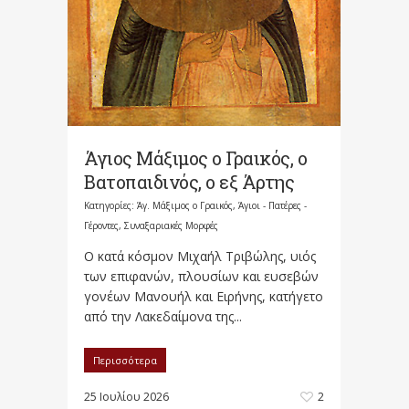
Άγιος Μάξιμος ο Γραικός, ο
Βατοπαιδινός, ο εξ Άρτης
Κατηγορίες:
Άγ. Μάξιμος ο Γραικός
,
Άγιοι - Πατέρες -
Γέροντες
,
Συναξαριακές Μορφές
Ο κατά κόσμον Μιχαήλ Τριβώλης, υιός
των επιφανών, πλουσίων και ευσεβών
γονέων Μανουήλ και Ειρήνης, κατήγετο
από την Λακεδαίμονα της...
Περισσότερα
25 Ιουλίου 2026
2