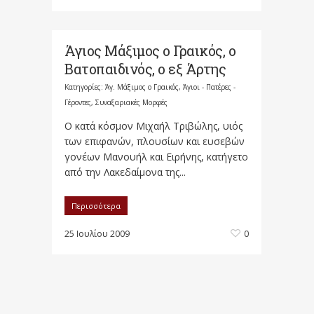
Άγιος Μάξιμος ο Γραικός, ο
Βατοπαιδινός, ο εξ Άρτης
Κατηγορίες:
Άγ. Μάξιμος ο Γραικός
,
Άγιοι - Πατέρες -
Γέροντες
,
Συναξαριακές Μορφές
Ο κατά κόσμον Μιχαήλ Τριβώλης, υιός
των επιφανών, πλουσίων και ευσεβών
γονέων Μανουήλ και Ειρήνης, κατήγετο
από την Λακεδαίμονα της...
Περισσότερα
25 Ιουλίου 2009
0