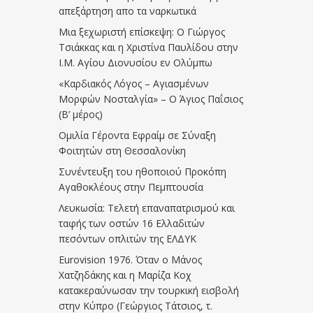
απεξάρτηση απο τα ναρκωτικά
Μια ξεχωριστή επίσκεψη: Ο Γιώργος
Τσιάκκας και η Χριστίνα Παυλίδου στην
Ι.Μ. Αγίου Διονυσίου εν Ολύμπω
«Καρδιακός Λόγος – Αγιασμένων
Μορφών Νοσταλγία» – Ο Άγιος Παΐσιος
(Β’ μέρος)
Ομιλία Γέροντα Εφραίμ σε Σύναξη
Φοιτητών στη Θεσσαλονίκη
Συνέντευξη του ηθοποιού Προκόπη
Αγαθοκλέους στην Πεμπτουσία
Λευκωσία: Τελετή επαναπατρισμού και
ταφής των οστών 16 Ελλαδιτών
πεσόντων οπλιτών της ΕΛΔΥΚ
Eurovision 1976. Όταν ο Μάνος
Χατζηδάκης και η Μαρίζα Κοχ
κατακεραύνωσαν την τουρκική εισβολή
στην Κύπρο (Γεώργιος Τάτσιος, τ.