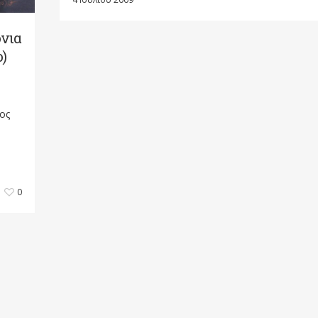
όνια
ο)
ος
0