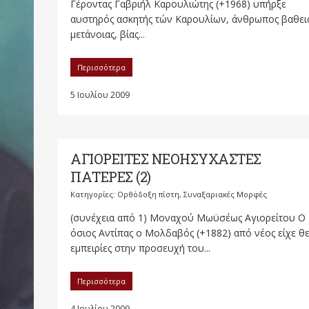
Γέροντας Γαβριήλ Καρουλιώτης (+1968) υπήρξε
αυστηρός ασκητής τών Καρουλίων, άνθρωπος βαθει
μετάνοιας, βίας...
Περισσότερα
5 Ιουλίου 2009
ΑΓΙΟΡΕΙΤΕΣ ΝΕΟΗΣΥΧΑΣΤΕΣ
ΠΑΤΕΡΕΣ (2)
Κατηγορίες:
Ορθόδοξη πίστη
,
Συναξαριακές Μορφές
(συνέχεια από 1) Μοναχού Μωϋσέως Αγιορείτου Ο
όσιος Αντίπας ο Μολδαβός (+1882) από νέος είχε θε
εμπειρίες στην προσευχή του...
Περισσότερα
4 Ιουλίου 2009