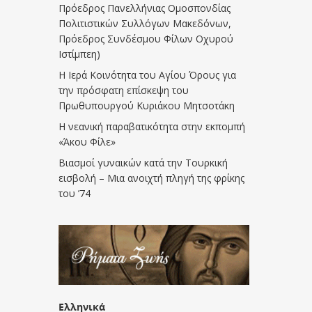
Πρόεδρος Πανελλήνιας Ομοσπονδίας
Πολιτιστικών Συλλόγων Μακεδόνων,
Πρόεδρος Συνδέσμου Φίλων Οχυρού
Ιστίμπεη)
Η Ιερά Κοινότητα του Αγίου Όρους για
την πρόσφατη επίσκεψη του
Πρωθυπουργού Κυριάκου Μητσοτάκη
Η νεανική παραβατικότητα στην εκπομπή
«Άκου Φίλε»
Βιασμοί γυναικών κατά την Τουρκική
εισβολή – Μια ανοιχτή πληγή της φρίκης
του ’74
Ελληνικά