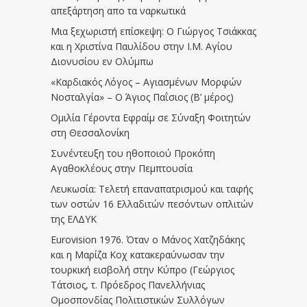
απεξάρτηση απο τα ναρκωτικά
Μια ξεχωριστή επίσκεψη: Ο Γιώργος Τσιάκκας
και η Χριστίνα Παυλίδου στην Ι.Μ. Αγίου
Διονυσίου εν Ολύμπω
«Καρδιακός Λόγος – Αγιασμένων Μορφών
Νοσταλγία» – Ο Άγιος Παΐσιος (Β’ μέρος)
Ομιλία Γέροντα Εφραίμ σε Σύναξη Φοιτητών
στη Θεσσαλονίκη
Συνέντευξη του ηθοποιού Προκόπη
Αγαθοκλέους στην Πεμπτουσία
Λευκωσία: Τελετή επαναπατρισμού και ταφής
των οστών 16 Ελλαδιτών πεσόντων οπλιτών
της ΕΛΔΥΚ
Eurovision 1976. Όταν ο Μάνος Χατζηδάκης
και η Μαρίζα Κοχ κατακεραύνωσαν την
τουρκική εισβολή στην Κύπρο (Γεώργιος
Τάτσιος, τ. Πρόεδρος Πανελλήνιας
Ομοσπονδίας Πολιτιστικών Συλλόγων