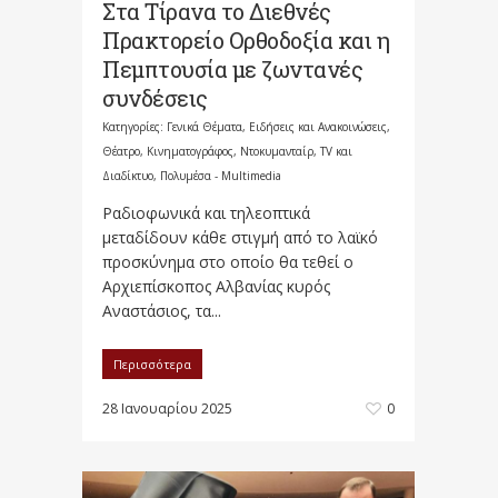
Στα Τίρανα το Διεθνές
Πρακτορείο Ορθοδοξία και η
Πεμπτουσία με ζωντανές
συνδέσεις
Κατηγορίες:
Γενικά Θέματα
,
Ειδήσεις και Ανακοινώσεις
,
Θέατρο, Κινηματογράφος, Ντοκυμανταίρ, TV και
Διαδίκτυο
,
Πολυμέσα - Multimedia
Ραδιοφωνικά και τηλεοπτικά
μεταδίδουν κάθε στιγμή από το λαϊκό
προσκύνημα στο οποίο θα τεθεί ο
Αρχιεπίσκοπος Αλβανίας κυρός
Αναστάσιος, τα...
Περισσότερα
28 Ιανουαρίου 2025
0