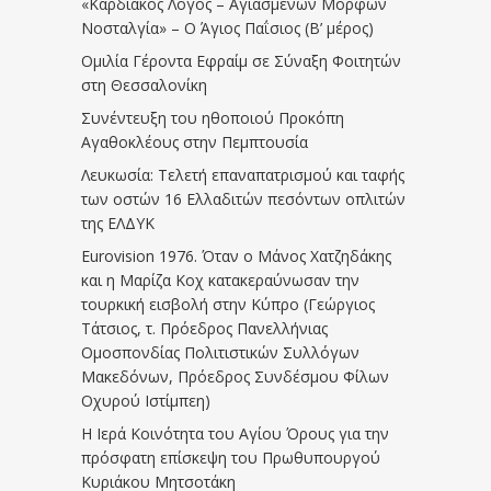
«Καρδιακός Λόγος – Αγιασμένων Μορφών
Νοσταλγία» – Ο Άγιος Παΐσιος (Β’ μέρος)
Ομιλία Γέροντα Εφραίμ σε Σύναξη Φοιτητών
στη Θεσσαλονίκη
Συνέντευξη του ηθοποιού Προκόπη
Αγαθοκλέους στην Πεμπτουσία
Λευκωσία: Τελετή επαναπατρισμού και ταφής
των οστών 16 Ελλαδιτών πεσόντων οπλιτών
της ΕΛΔΥΚ
Eurovision 1976. Όταν ο Μάνος Χατζηδάκης
και η Μαρίζα Κοχ κατακεραύνωσαν την
τουρκική εισβολή στην Κύπρο (Γεώργιος
Τάτσιος, τ. Πρόεδρος Πανελλήνιας
Ομοσπονδίας Πολιτιστικών Συλλόγων
Μακεδόνων, Πρόεδρος Συνδέσμου Φίλων
Οχυρού Ιστίμπεη)
Η Ιερά Κοινότητα του Αγίου Όρους για την
πρόσφατη επίσκεψη του Πρωθυπουργού
Κυριάκου Μητσοτάκη