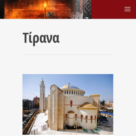
Τίρανα