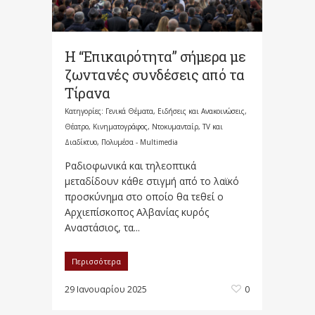
Η “Επικαιρότητα” σήμερα με
ζωντανές συνδέσεις από τα
Τίρανα
Κατηγορίες:
Γενικά Θέματα
,
Ειδήσεις και Ανακοινώσεις
,
Θέατρο, Κινηματογράφος, Ντοκυμανταίρ, TV και
Διαδίκτυο
,
Πολυμέσα - Multimedia
Ραδιοφωνικά και τηλεοπτικά
μεταδίδουν κάθε στιγμή από το λαϊκό
προσκύνημα στο οποίο θα τεθεί ο
Αρχιεπίσκοπος Αλβανίας κυρός
Αναστάσιος, τα...
Περισσότερα
29 Ιανουαρίου 2025
0