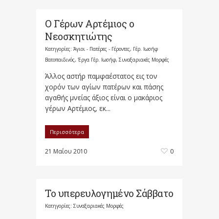
Ο Γέρων Αρτέμιος ο
Νεοσκητιώτης
Κατηγορίες:
Άγιοι - Πατέρες - Γέροντες
,
Γέρ. Ιωσήφ
Βατοπαιδινός
,
Έργα Γέρ. Ιωσήφ
,
Συναξαριακές Μορφές
Άλλος αστήρ παμφαέστατος εις τον
χορόν των αγίων πατέρων και πάσης
αγαθής μνείας άξιος είναι ο μακάριος
γέρων Αρτέμιος, εκ...
Περισσότερα
21 Μαΐου 2010
0
Το υπερευλογημένο Σάββατο
Κατηγορίες:
Συναξαριακές Μορφές