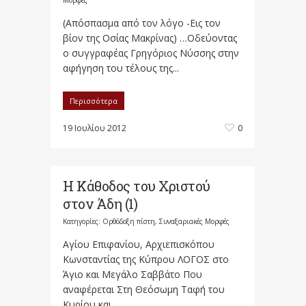
Μορφές
(Απόσπασμα από τον λόγο -Εις τον
βίον της Οσίας Μακρίνας) …Οδεύοντας
ο συγγραφέας Γρηγόριος Νύσσης στην
αφήγηση του τέλους της...
Περισσότερα
19 Ιουλίου 2012
0
Η Κάθοδος του Χριστού
στον Άδη (1)
Κατηγορίες:
Ορθόδοξη πίστη
,
Συναξαριακές Μορφές
Αγίου Επιφανίου, Αρχιεπισκόπου
Κωνσταντίας της Κύπρου ΛΟΓΟΣ στο
Άγιο και Μεγάλο Σαββάτο Που
αναφέρεται Στη Θεόσωμη Ταφή του
Κυρίου και...