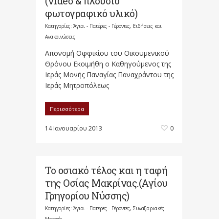
(video & πλούσιο
φωτογραφικό υλικό)
Κατηγορίες:
Άγιοι - Πατέρες - Γέροντες
,
Ειδήσεις και
Ανακοινώσεις
Απονομή Οφφικίου του Οικουμενικού
Θρόνου Εκοιμήθη ο Καθηγούμενος της
Ιεράς Μονής Παναγίας Παναχράντου της
Ιεράς Μητροπόλεως
Περισσότερα
14 Ιανουαρίου 2013
0
To oσιακό τέλος και η ταφή
της Οσίας Μακρίνας.(Αγίου
Γρηγορίου Νύσσης)
Κατηγορίες:
Άγιοι - Πατέρες - Γέροντες
,
Συναξαριακές