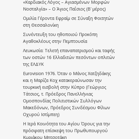
«Καρδιακός Λόγος – Αγιασμένων Μορφών
Νοσταλγία» – Ο Άγιος Παΐσιος (Β’ μέρος)
Ομιλία Γέροντα Εφραίμ σε Σύναξη Φοιτητών
στη Θεσσαλονίκη
Συνέντευξη του ηθοποιού Προκόπη
Αγαθοκλέους στην Πεμπτουσία
Λευκωσία: Τελετή επαναπατρισμού και ταφής
των οστών 16 Ελλαδιτών πεσόντων οπλιτών
της ΕΛΔΥΚ
Eurovision 1976. Όταν ο Μάνος Χατζηδάκης
και η Μαρίζα Κοχ κατακεραύνωσαν την
τουρκική εισβολή στην Κύπρο (Γεώργιος
Τάτσιος, τ. Πρόεδρος Πανελλήνιας
Ομοσπονδίας Πολιτιστικών Συλλόγων
Μακεδόνων, Πρόεδρος Συνδέσμου Φίλων
Οχυρού Ιστίμπεη)
Η Ιερά Κοινότητα του Αγίου Όρους για την
πρόσφατη επίσκεψη του Πρωθυπουργού
Κυριάκου Μητσοτάκη