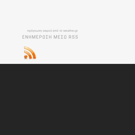
πρόγνωση καιρού από το weather.gr
ΕΝΗΜΈΡΩΣΉ ΜΕΣΩ RSS
© 2026 Διακόνημα. All Rights Reserved.