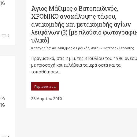
ης,
Άγιος Μάξιμος ο Βατοπαιδινός,
ΧΡΟΝΙΚΟ ανακάλυψης τάφου,
ανακομιδής και μετακομιδής αγίων
λειψάνων (3) [με πλούσιο φωτογραφι
2
υλικό]
Κατηγορίες:
Άγ. Μάξιμος ο Γραικός
,
Άγιοι - Πατέρες - Γέροντες
Πραγματικά, στις 2 μ.μ. της 3 Ιουλίου του 1996 ανέσ
με προσοχή και ευλάβεια τα ιερά οστά και τα
τοποθέτησαν...
Περισσότερα
ών,
28 Μαρτίου 2010
ης,