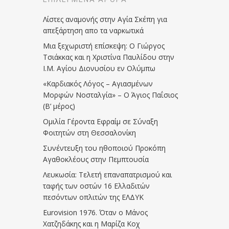
Λίστες αναμονής στην Αγία Σκέπη για
απεξάρτηση απο τα ναρκωτικά
Μια ξεχωριστή επίσκεψη: Ο Γιώργος
Τσιάκκας και η Χριστίνα Παυλίδου στην
Ι.Μ. Αγίου Διονυσίου εν Ολύμπω
«Καρδιακός Λόγος – Αγιασμένων
Μορφών Νοσταλγία» – Ο Άγιος Παΐσιος
(Β’ μέρος)
Ομιλία Γέροντα Εφραίμ σε Σύναξη
Φοιτητών στη Θεσσαλονίκη
Συνέντευξη του ηθοποιού Προκόπη
Αγαθοκλέους στην Πεμπτουσία
Λευκωσία: Τελετή επαναπατρισμού και
ταφής των οστών 16 Ελλαδιτών
πεσόντων οπλιτών της ΕΛΔΥΚ
Eurovision 1976. Όταν ο Μάνος
Χατζηδάκης και η Μαρίζα Κοχ