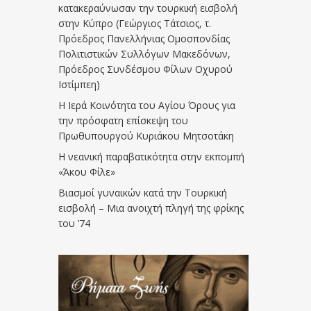
κατακεραύνωσαν την τουρκική εισβολή
στην Κύπρο (Γεώργιος Τάτσιος, τ.
Πρόεδρος Πανελλήνιας Ομοσπονδίας
Πολιτιστικών Συλλόγων Μακεδόνων,
Πρόεδρος Συνδέσμου Φίλων Οχυρού
Ιστίμπεη)
Η Ιερά Κοινότητα του Αγίου Όρους για
την πρόσφατη επίσκεψη του
Πρωθυπουργού Κυριάκου Μητσοτάκη
Η νεανική παραβατικότητα στην εκπομπή
«Άκου Φίλε»
Βιασμοί γυναικών κατά την Τουρκική
εισβολή – Μια ανοιχτή πληγή της φρίκης
του ’74