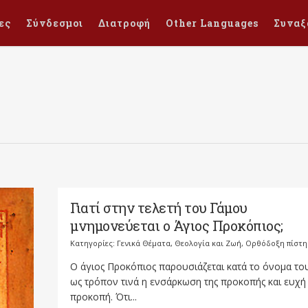
ες
Σύνδεσμοι
Διατροφή
Other Languages
Συναξ
Γιατί στην τελετή του Γάμου
μνημονεύεται ο Άγιος Προκόπιος;
Κατηγορίες:
Γενικά Θέματα
,
Θεολογία και Ζωή
,
Ορθόδοξη πίστη
Ο άγιος Προκόπιος παρουσιάζεται κατά το όνομα το
ως τρόπον τινά η ενσάρκωση της προκοπής και ευχή 
προκοπή. Ότι...